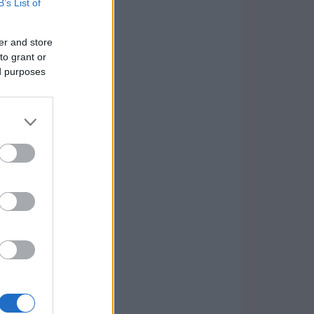
B’s List of
er and store
to grant or
ed purposes