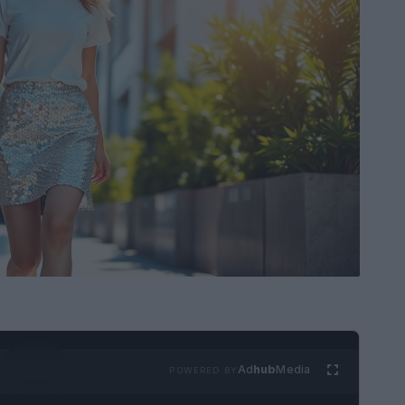
Ad
hub
Media
POWERED BY