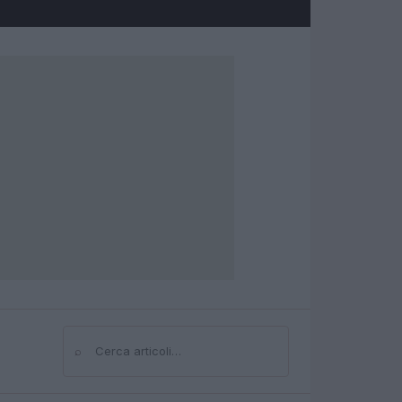
⌕
Cerca