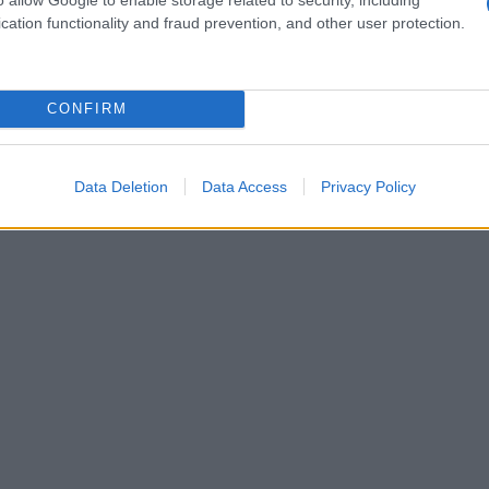
tta per il tuo stile. Per esempio, una gonna rosa
cation functionality and fraud prevention, and other user protection.
e giallo burro per un look chic e bon ton. Ma
tes di diverse forme e dimensioni: quelle
CONFIRM
 e audace ai tuoi outfit. E la numero 4? Ti
Data Deletion
Data Access
Privacy Policy