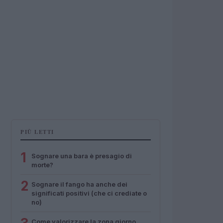
PIÙ LETTI
1
Sognare una bara è presagio di
morte?
2
Sognare il fango ha anche dei
significati positivi (che ci crediate o
no)
Come valorizzare la zona giorno