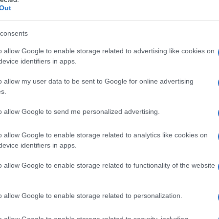
casual ma stiloso che non passerà inosservato. E
Out
sto elenco ti sorprenderà! ✨
consents
i occasione
o allow Google to enable storage related to advertising like cookies on
evice identifiers in apps.
reoccuparti! La minigonna di paillettes può
o allow my user data to be sent to Google for online advertising
rova a combinarla con una camicia in lino
s.
 giorno che sicuramente attirerà l’attenzione.
to allow Google to send me personalized advertising.
bbinala a un top in chiffon e una giacca di
 è trendy, ma anche comodo e pratico. Chi
o allow Google to enable storage related to analytics like cookies on
inigonna potesse rivelarsi così versatile? È
evice identifiers in apps.
o allow Google to enable storage related to functionality of the website
e fanno la differenza
o allow Google to enable storage related to personalization.
e tonalità pastello a quelle più audaci, puoi
o allow Google to enable storage related to security, including