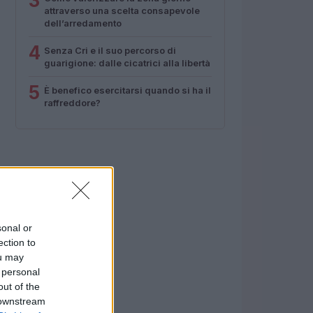
3
attraverso una scelta consapevole
dell’arredamento
4
Senza Cri e il suo percorso di
guarigione: dalle cicatrici alla libertà
5
È benefico esercitarsi quando si ha il
raffreddore?
sonal or
ection to
ou may
 personal
out of the
 downstream