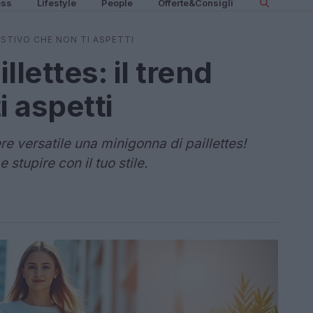
ess
Lifestyle
People
Offerte&Consigli
ESTIVO CHE NON TI ASPETTI
llettes: il trend
i aspetti
e versatile una minigonna di paillettes!
stupire con il tuo stile.