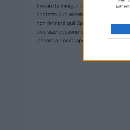
trovare la minigonna di paillettes perfe
authenti
confetto può essere abbinata a ballerin
non fermarti qui! Sperimenta con paillet
oversize possono dare un twist moderno
lascerà a bocca aperta!