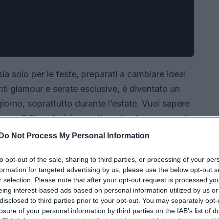
sia solo per le feste, preparati a cambiare idea!
i glamour e serate esclusive, è diventato un
iorno, soprattutto durante l’estate. Vuoi sapere
uogo? Ti svelerò i segreti per trasformare ogni
tà. 🔥
Do Not Process My Personal Information
to opt-out of the sale, sharing to third parties, or processing of your per
formation for targeted advertising by us, please use the below opt-out s
r selection. Please note that after your opt-out request is processed y
eing interest-based ads based on personal information utilized by us or
disclosed to third parties prior to your opt-out. You may separately opt-
losure of your personal information by third parties on the IAB’s list of