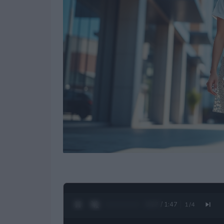
0:28 / 1:47
1
/
4