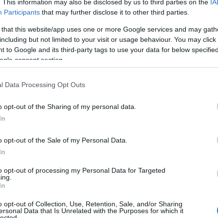
. This information may also be disclosed by us to third parties on the
IA
Participants
that may further disclose it to other third parties.
 that this website/app uses one or more Google services and may gath
including but not limited to your visit or usage behaviour. You may click 
 to Google and its third-party tags to use your data for below specifi
ogle consent section.
l Data Processing Opt Outs
o opt-out of the Sharing of my personal data.
In
s: non solo per la sera
o opt-out of the Sale of my Personal Data.
esistibile, possono sembrare impegnative da
In
 è che possono aggiungere un tocco di
to opt-out of processing my Personal Data for Targeted
ok. Immagina di abbinare una minigonna di
ing.
In
il contrasto tra il glamour delle paillettes e la
o opt-out of Collection, Use, Retention, Sale, and/or Sharing
o perfetto. E perché non completare il tutto con
ersonal Data that Is Unrelated with the Purposes for which it
lected.