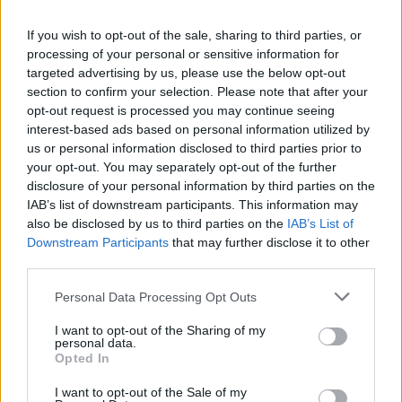
Cristian Castiglioni, veneziano, iniziò come
If you wish to opt-out of the sale, sharing to third parties, or
blogger dopo aver postato una guida sui
processing of your personal or sensitive information for
bacari e ricevuto centinaia di messaggi: quella
targeted advertising by us, please use the below opt-out
reazione spinse la sua trasformazione in
section to confirm your selection. Please note that after your
redattore. Cura contenuti amichevoli e porta in
opt-out request is processed you may continue seeing
redazione appunti fotografici di vaporetto e
interest-based ads based on personal information utilized by
cicchetti.
us or personal information disclosed to third parties prior to
your opt-out. You may separately opt-out of the further
disclosure of your personal information by third parties on the
IAB’s list of downstream participants. This information may
also be disclosed by us to third parties on the
IAB’s List of
Downstream Participants
that may further disclose it to other
third parties.
Please note that this website/app uses one or more Google
Personal Data Processing Opt Outs
services and may gather and store information including but
not limited to your visit or usage behaviour. You may click to
I want to opt-out of the Sharing of my
personal data.
grant or deny consent to Google and its third-party tags to
Opted In
use your data for below specified purposes in below Google
consent section.
I want to opt-out of the Sale of my