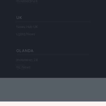
Investieren24
UK
News Hub UK
Lgbtq News
OLANDA
Investeren 24
NL Newz