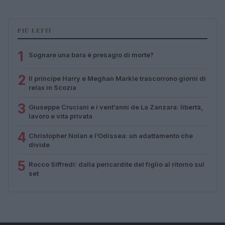
PIÙ LETTI
1
Sognare una bara è presagio di morte?
2
Il principe Harry e Meghan Markle trascorrono giorni di
relax in Scozia
3
Giuseppe Cruciani e i vent’anni de La Zanzara: libertà,
lavoro e vita privata
4
Christopher Nolan e l’Odissea: un adattamento che
divide
5
Rocco Siffredi: dalla pericardite del figlio al ritorno sul
set