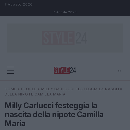
Salta al contenuto
7 Agosto 2026
7 Agosto 2026
⌕
×
⌕
HOME
»
PEOPLE
»
MILLY CARLUCCI FESTEGGIA LA NASCITA
Cerca
DELLA NIPOTE CAMILLA MARIA
Milly Carlucci festeggia la
nascita della nipote Camilla
Maria