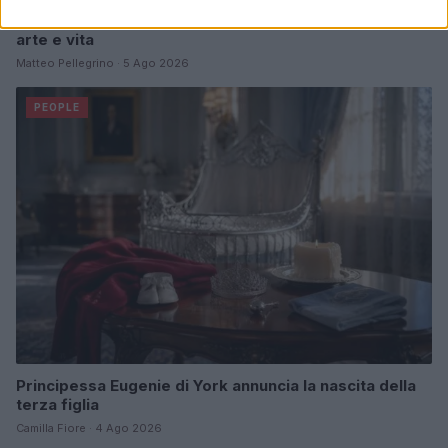
Role Model e Dakota Johnson: la coppia che unisce
arte e vita
Matteo Pellegrino · 5 Ago 2026
PEOPLE
Principessa Eugenie di York annuncia la nascita della
terza figlia
Camilla Fiore · 4 Ago 2026