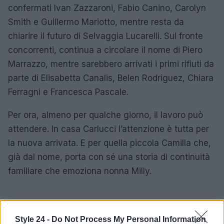
confermati Ivan Zazzaroni, Fabio Canino, Carolyn
Smith e Guillermo Mariotto, mentre resta da
chiarire il futuro di Selvaggia Lucarelli. Sul fronte
concorrenti, continua a circolare il nome di Piero
Marrazzo, mentre sarebbero arrivati i primi rifiuti da
parte di Elisabetta Canalis, Belen Rodriguez, Chiara
Ferragni e Francesca Pascale.
Per ora, almeno per qualche giorno, il lavoro può
attendere. In casa Carlucci l’attenzione è tutta per
la nuova arrivata. E per quella piccola Camilla che,
già dal nome, porta con sé una storia di continuità
familiare che emoziona nonna Milly.
AUTORE
Style 24 -
Do Not Process My Personal Information
Cristian Castiglioni