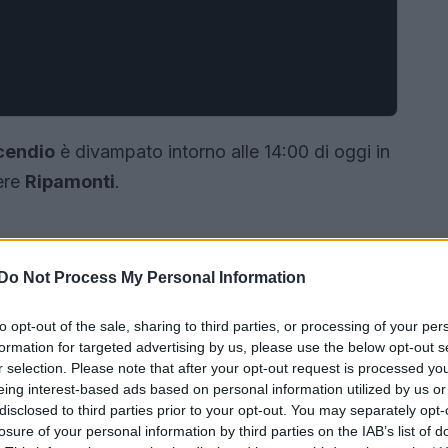
cendio
è divampato intorno alle 14:00 di oggi in
iere
Ripamonti
.
Do Not Process My Personal Information
to opt-out of the sale, sharing to third parties, or processing of your per
formation for targeted advertising by us, please use the below opt-out s
r selection. Please note that after your opt-out request is processed y
eing interest-based ads based on personal information utilized by us or
disclosed to third parties prior to your opt-out. You may separately opt-
losure of your personal information by third parties on the IAB’s list of