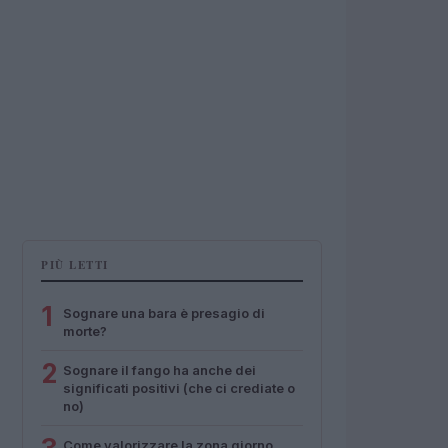
PIÙ LETTI
1
Sognare una bara è presagio di
morte?
2
Sognare il fango ha anche dei
significati positivi (che ci crediate o
no)
Come valorizzare la zona giorno