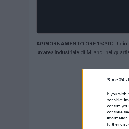
AGGIORNAMENTO ORE 15:30:
Un
in
un’area industriale di Milano, nel quart
Style 24 -
If you wish 
sensitive in
confirm you
continue se
information 
further disc