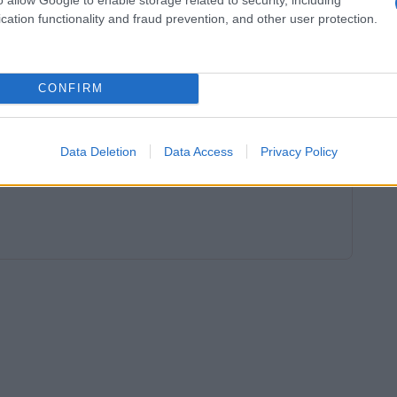
tati in un centro di accoglienza temporaneo.
cation functionality and fraud prevention, and other user protection.
 segnalano feriti, ma le operazioni sono ancora
CONFIRM
Data Deletion
Data Access
Privacy Policy