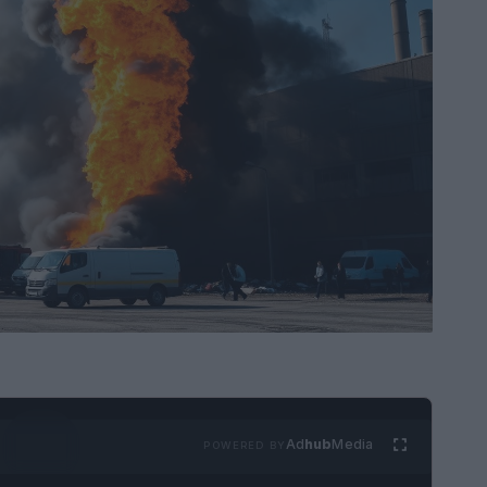
Ad
hub
Media
POWERED BY