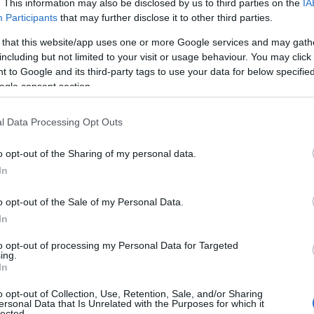
. This information may also be disclosed by us to third parties on the
IA
Participants
that may further disclose it to other third parties.
 that this website/app uses one or more Google services and may gath
including but not limited to your visit or usage behaviour. You may click 
 to Google and its third-party tags to use your data for below specifi
ogle consent section.
ezzi dei
vigili del fuoco
per domare le fiamme.
l Data Processing Opt Outs
 l’evacuazione di circa 200 persone nelle
o opt-out of the Sharing of my personal data.
In
i accertamento. Secondo i testimoni oculari, il
o opt-out of the Sale of my Personal Data.
lometri di distanza.
“Le fiamme sono alte e ci
In
dente della zona.
to opt-out of processing my Personal Data for Targeted
ing.
In
izia Locale
ha chiuso le strade circostanti per
o opt-out of Collection, Use, Retention, Sale, and/or Sharing
rantire la sicurezza dei cittadini.
“Stiamo
ersonal Data that Is Unrelated with the Purposes for which it
lected.