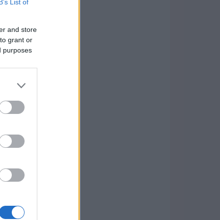
B’s List of
er and store
to grant or
ed purposes