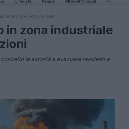
ess
Lifestyle
People
Offerte&Consigli
IALE PROVOCA EVACUAZIONI
 in zona industriale
zioni
ostretto le autorità a evacuare residenti e