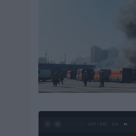
0:28 / 2:02
1
/
4