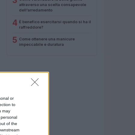
3
attraverso una scelta consapevole
dell’arredamento
4
È benefico esercitarsi quando si ha il
raffreddore?
5
Come ottenere una manicure
impeccabile e duratura
sonal or
ection to
ou may
 personal
out of the
 downstream