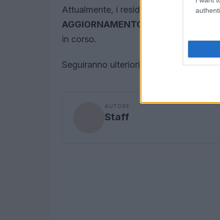
Attualmente, i residenti sono stati por
authenti
AGGIORNAMENTO ORE 16:00:
Non si
in corso.
Seguiranno ulteriori aggiornamenti.
AUTORE
Staff