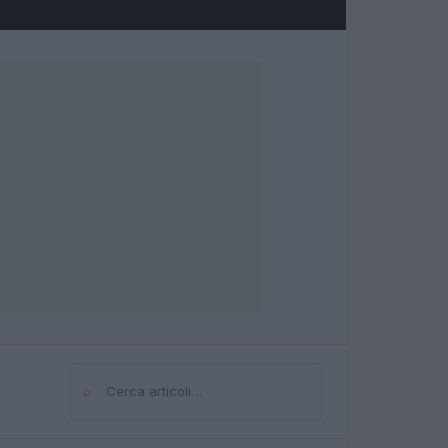
⌕
Cerca