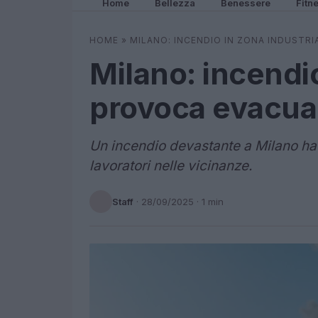
Home
Bellezza
Benessere
Fitn
HOME
»
MILANO: INCENDIO IN ZONA INDUSTR
Milano: incendio
provoca evacua
Un incendio devastante a Milano ha c
lavoratori nelle vicinanze.
Staff
·
28/09/2025
· 1 min