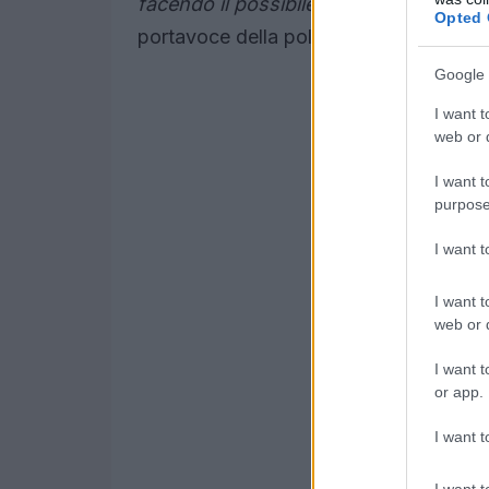
facendo il possibile per mantenere la 
Opted 
portavoce della polizia.
Google 
I want t
web or d
I want t
purpose
I want 
I want t
web or d
I want t
or app.
I want t
I want t