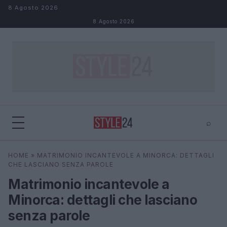
Salta al contenuto
8 Agosto 2026
8 Agosto 2026
⌕
×
⌕
HOME
»
MATRIMONIO INCANTEVOLE A MINORCA: DETTAGLI
Cerca
CHE LASCIANO SENZA PAROLE
Matrimonio incantevole a
Minorca: dettagli che lasciano
senza parole