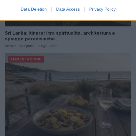
Data Deletion
Data Access
Privacy Policy
Sri Lanka: itinerari tra spiritualità, architettura e
spiagge paradisiache
Matteo Pellegrino · 8 Ago 2026
ALIMENTAZIONE