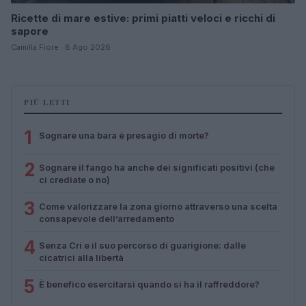
Ricette di mare estive: primi piatti veloci e ricchi di
sapore
Camilla Fiore · 8 Ago 2026
PIÙ LETTI
1
Sognare una bara è presagio di morte?
2
Sognare il fango ha anche dei significati positivi (che
ci crediate o no)
3
Come valorizzare la zona giorno attraverso una scelta
consapevole dell’arredamento
4
Senza Cri e il suo percorso di guarigione: dalle
cicatrici alla libertà
5
È benefico esercitarsi quando si ha il raffreddore?