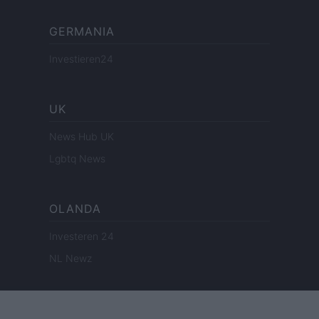
GERMANIA
Investieren24
UK
News Hub UK
Lgbtq News
OLANDA
Investeren 24
NL Newz