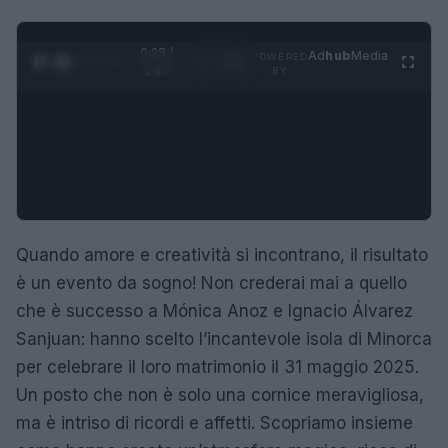
0:29 /
Ad
hub
Media
POWERED
1
/
4
1:47
BY
Quando amore e creatività si incontrano, il risultato
è un evento da sogno! Non crederai mai a quello
che è successo a Mónica Anoz e Ignacio Álvarez
Sanjuan: hanno scelto l’incantevole isola di Minorca
per celebrare il loro matrimonio il 31 maggio 2025.
Un posto che non è solo una cornice meravigliosa,
ma è intriso di ricordi e affetti. Scopriamo insieme