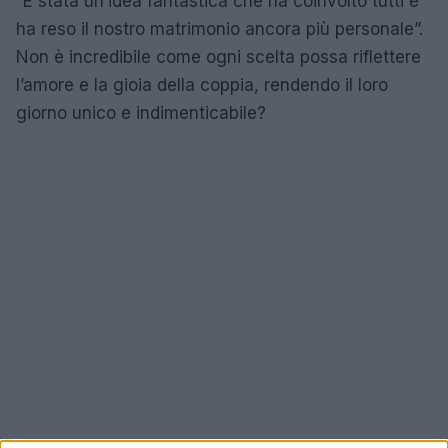
“È stata un’idea fantastica che ha coinvolto tutti e
ha reso il nostro matrimonio ancora più personale”.
Non è incredibile come ogni scelta possa riflettere
l’amore e la gioia della coppia, rendendo il loro
giorno unico e indimenticabile?