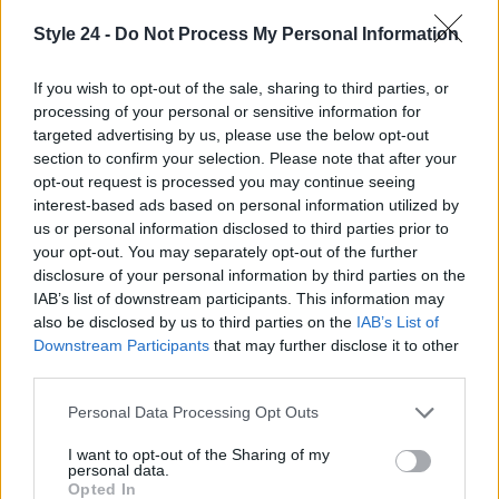
Style 24 -
Do Not Process My Personal Information
Insomma, ogni dettaglio è stato pensato con cura,
rendendo il matrimonio di Mónica e Ignacio un
If you wish to opt-out of the sale, sharing to third parties, or
processing of your personal or sensitive information for
evento da ricordare per sempre. E tu, quali dettagli
targeted advertising by us, please use the below opt-out
renderebbero il tuo giorno speciale?
section to confirm your selection. Please note that after your
opt-out request is processed you may continue seeing
interest-based ads based on personal information utilized by
us or personal information disclosed to third parties prior to
AUTORE
your opt-out. You may separately opt-out of the further
Staff
disclosure of your personal information by third parties on the
IAB’s list of downstream participants. This information may
also be disclosed by us to third parties on the
IAB’s List of
Downstream Participants
that may further disclose it to other
third parties.
Please note that this website/app uses one or more Google
Personal Data Processing Opt Outs
services and may gather and store information including but
not limited to your visit or usage behaviour. You may click to
I want to opt-out of the Sharing of my
personal data.
grant or deny consent to Google and its third-party tags to
Opted In