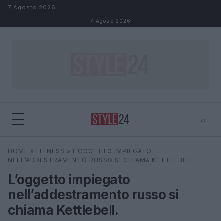
Salta al contenuto
7 Agosto 2026
7 Agosto 2026
⌕
×
⌕
HOME
»
FITNESS
»
L’OGGETTO IMPIEGATO
Cerca
NELL’ADDESTRAMENTO RUSSO SI CHIAMA KETTLEBELL
L’oggetto impiegato
nell’addestramento russo si
chiama Kettlebell.