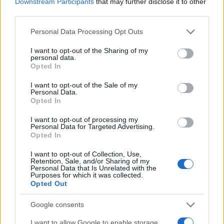
Downstream Participants
that may further disclose it to other
third parties.
Please note that this website/app uses one or more Google
Personal Data Processing Opt Outs
Allenamento da spiaggia: tre livelli beach-friendly
services and may gather and store information including but
Camilla Fiore · 7 Ago 2026
not limited to your visit or usage behaviour. You may click to
I want to opt-out of the Sharing of my
personal data.
grant or deny consent to Google and its third-party tags to
Opted In
use your data for below specified purposes in below Google
FITNESS
consent section.
I want to opt-out of the Sale of my
Personal Data.
Opted In
I want to opt-out of processing my
Personal Data for Targeted Advertising.
Opted In
I want to opt-out of Collection, Use,
Retention, Sale, and/or Sharing of my
Personal Data that Is Unrelated with the
Purposes for which it was collected.
Opted Out
Google consents
Wearable senza schermo: guida pratica a sonno, HRV
e recupero
I want to allow Google to enable storage