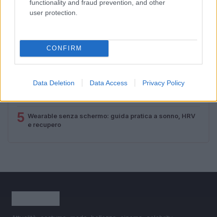
functionality and fraud prevention, and other
user protection.
1
È benefico esercitarsi quando si ha il raffreddore?
2
Circuito total body al parco in 30 minuti a corpo libero
CONFIRM
3
Fitness tracker senza schermo: guida ai dispositivi
minimal e ai dati utili
Data Deletion
Data Access
Privacy Policy
4
Allenamento da spiaggia: tre livelli beach-friendly
5
Wearable senza schermo: guida pratica a sonno, HRV
e recupero