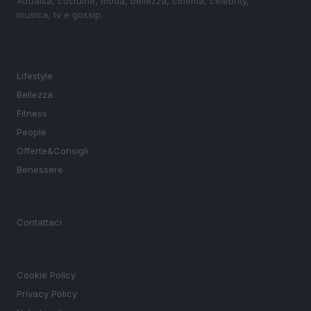
Attualità, costume, moda, bellezza, cinema, celebrity,
musica, tv e gossip.
SEZIONI
Lifestyle
Bellezza
Fitness
People
Offerte&Consigli
Benessere
MAGAZINE
Contattaci
LEGALE
Cookie Policy
Privacy Policy