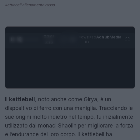
kettlebell allenamento russo
0:28 /
Ad
hub
Media
POWERED
1
/
4
3:16
BY
Il
kettlebell
, noto anche come Girya, è un
dispositivo di ferro con una maniglia. Tracciando le
sue origini molto indietro nel tempo, fu inizialmente
utilizzato dai monaci Shaolin per migliorare la forza
e l’endurance del loro corpo. Il kettlebell ha