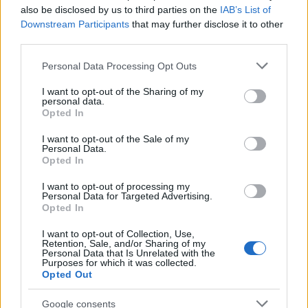
attraverso la moda! E tu, come utilizzerai il tuo stile
also be disclosed by us to third parties on the
IAB’s List of
per affrontare le sfide della vita? ✨
Downstream Participants
that may further disclose it to other
third parties.
Please note that this website/app uses one or more Google
Personal Data Processing Opt Outs
services and may gather and store information including but
AUTORE
not limited to your visit or usage behaviour. You may click to
I want to opt-out of the Sharing of my
Staff
personal data.
grant or deny consent to Google and its third-party tags to
Opted In
use your data for below specified purposes in below Google
consent section.
I want to opt-out of the Sale of my
Personal Data.
Opted In
I want to opt-out of processing my
Personal Data for Targeted Advertising.
Opted In
I want to opt-out of Collection, Use,
Retention, Sale, and/or Sharing of my
Personal Data that Is Unrelated with the
Purposes for which it was collected.
Opted Out
Google consents