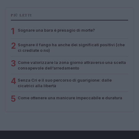
PIÙ LETTI
1
Sognare una bara è presagio di morte?
2
Sognare il fango ha anche dei significati positivi (che
ci crediate o no)
3
Come valorizzare la zona giorno attraverso una scelta
consapevole dell’arredamento
4
Senza Cri e il suo percorso di guarigione: dalle
cicatrici alla libertà
5
Come ottenere una manicure impeccabile e duratura