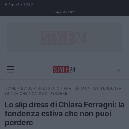
Salta al contenuto
9 Agosto 2026
9 Agosto 2026
⌕
×
⌕
HOME
»
LO SLIP DRESS DI CHIARA FERRAGNI: LA TENDENZA
Cerca
ESTIVA CHE NON PUOI PERDERE
Lo slip dress di Chiara Ferragni: la
tendenza estiva che non puoi
perdere