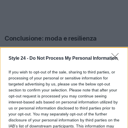
Conclusione: moda e resilienza
In un mondo dove le sfide personali possono
essere opprimenti, la moda diventa uno strumento
Style 24 -
Do Not Process My Personal Information
di espressione e rinascita. Chiara Ferragni, con il
If you wish to opt-out of the sale, sharing to third parties, or
suo slip dress nero, non solo ci mostra come un
processing of your personal or sensitive information for
abito possa essere elegante e versatile, ma ci
targeted advertising by us, please use the below opt-out
ricorda anche che possiamo sempre rialzarci più
section to confirm your selection. Please note that after your
opt-out request is processed you may continue seeing
forti. La sua storia è un invito a tutte noi a trovare il
interest-based ads based on personal information utilized by
nostro stile e a usarlo come forma di forza e
us or personal information disclosed to third parties prior to
resilienza. Non perdere l’occasione di abbracciare
your opt-out. You may separately opt-out of the further
disclosure of your personal information by third parties on the
questa tendenza e di esprimere il tuo io autentico
IAB’s list of downstream participants. This information may