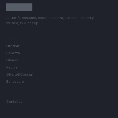
Attualità, costume, moda, bellezza, cinema, celebrity,
musica, tv e gossip.
SEZIONI
Lifestyle
Bellezza
Fitness
People
Offerte&Consigli
Benessere
MAGAZINE
Contattaci
LEGALE