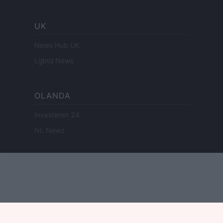
UK
News Hub UK
Lgbtq News
OLANDA
Investeren 24
NL Newz