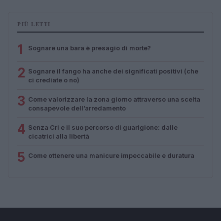
PIÙ LETTI
1
Sognare una bara è presagio di morte?
2
Sognare il fango ha anche dei significati positivi (che
ci crediate o no)
3
Come valorizzare la zona giorno attraverso una scelta
consapevole dell’arredamento
4
Senza Cri e il suo percorso di guarigione: dalle
cicatrici alla libertà
5
Come ottenere una manicure impeccabile e duratura