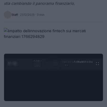
stia cambiando il panorama finanziario.
Staff
·
21/12/2025
· 3 min
0:28 /
Ad
hub
Media
POWERED
1
/
4
2:02
BY