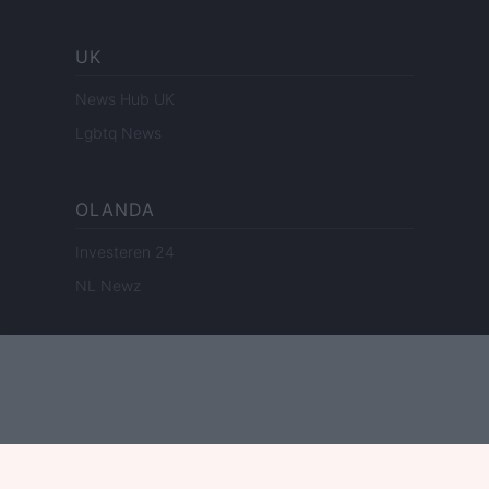
UK
News Hub UK
Lgbtq News
OLANDA
Investeren 24
NL Newz