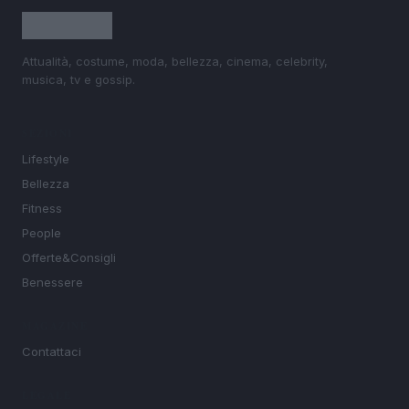
Attualità, costume, moda, bellezza, cinema, celebrity,
musica, tv e gossip.
SEZIONI
Lifestyle
Bellezza
Fitness
People
Offerte&Consigli
Benessere
MAGAZINE
Contattaci
LEGALE