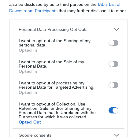
also be disclosed by us to third parties on the
IAB’s List of
Downstream Participants
that may further disclose it to other
third parties.
Please note that this website/app uses one or more Google
Personal Data Processing Opt Outs
services and may gather and store information including but
not limited to your visit or usage behaviour. You may click to
I want to opt-out of the Sharing of my
personal data.
grant or deny consent to Google and its third-party tags to
Opted In
use your data for below specified purposes in below Google
consent section.
I want to opt-out of the Sale of my
Continua a leggere
Personal Data.
Opted In
BELLEZZA
I want to opt-out of processing my
Personal Data for Targeted Advertising.
Opted In
I want to opt-out of Collection, Use,
Retention, Sale, and/or Sharing of my
Personal Data that Is Unrelated with the
Purposes for which it was collected.
Opted Out
Google consents