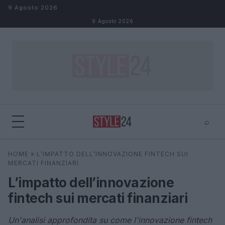
Salta al contenuto
9 Agosto 2026
9 Agosto 2026
⌕
×
⌕
HOME
»
L’IMPATTO DELL’INNOVAZIONE FINTECH SUI
Cerca
MERCATI FINANZIARI
L’impatto dell’innovazione
fintech sui mercati finanziari
Un'analisi approfondita su come l'innovazione fintech