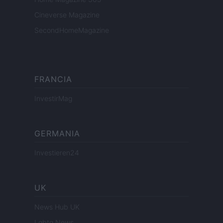
Cineverse Magazine
SecondHomeMagazine
FRANCIA
InvestirMag
GERMANIA
Investieren24
UK
News Hub UK
Lgbtq News