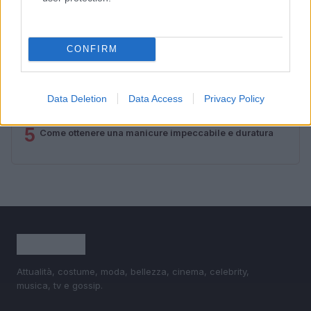
2
Sognare il fango ha anche dei significati positivi (che
ci crediate o no)
CONFIRM
3
Senza Cri e il suo percorso di guarigione: dalle
cicatrici alla libertà
4
Come valorizzare la zona giorno attraverso una scelta
Data Deletion
Data Access
Privacy Policy
consapevole dell’arredamento
5
Come ottenere una manicure impeccabile e duratura
Attualità, costume, moda, bellezza, cinema, celebrity,
musica, tv e gossip.