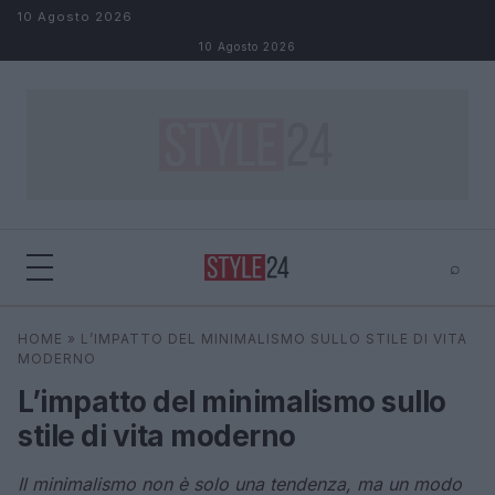
Salta al contenuto
10 Agosto 2026
10 Agosto 2026
⌕
×
⌕
HOME
»
L’IMPATTO DEL MINIMALISMO SULLO STILE DI VITA
Cerca
MODERNO
L’impatto del minimalismo sullo
stile di vita moderno
Il minimalismo non è solo una tendenza, ma un modo