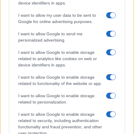
device identifiers in apps.
I want to allow my user data to be sent to
Google for online advertising purposes.
I want to allow Google to send me
personalized advertising.
I want to allow Google to enable storage
related to analytics like cookies on web or
device identifiers in apps.
Makeup timeless effetto diva: base luminosa step-by-
I want to allow Google to enable storage
step
related to functionality of the website or app.
Camilla Fiore · 10 Ago 2026
I want to allow Google to enable storage
related to personalization.
PIÙ LETTI
I want to allow Google to enable storage
related to security, including authentication
1
Sognare una bara è presagio di morte?
functionality and fraud prevention, and other
user protection.