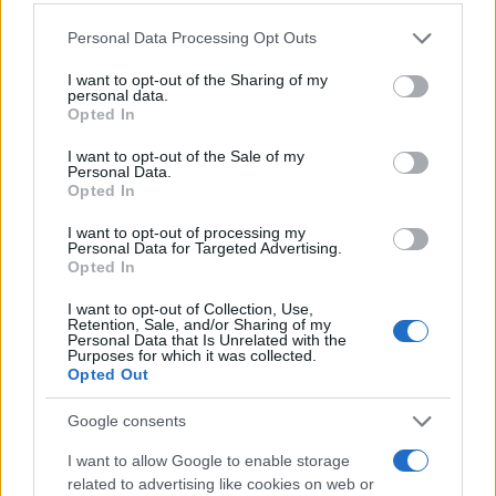
Please note that this website/app uses one or more Google
Personal Data Processing Opt Outs
services and may gather and store information including but
not limited to your visit or usage behaviour. You may click to
I want to opt-out of the Sharing of my
personal data.
grant or deny consent to Google and its third-party tags to
Opted In
use your data for below specified purposes in below Google
consent section.
I want to opt-out of the Sale of my
Personal Data.
Opted In
I want to opt-out of processing my
Personal Data for Targeted Advertising.
Opted In
Fare il bagno dopo pranzo: quando è sicuro e quando
no
I want to opt-out of Collection, Use,
Camilla Fiore · 10 Ago 2026
Retention, Sale, and/or Sharing of my
Personal Data that Is Unrelated with the
Purposes for which it was collected.
Brooklyn Beckham e la ricetta controversa con
ALIMENTAZIONE
Opted Out
l’acqua di mare
Beatrice Bonaventura · 10 Ago 2026
Google consents
I want to allow Google to enable storage
BELLEZZA
related to advertising like cookies on web or