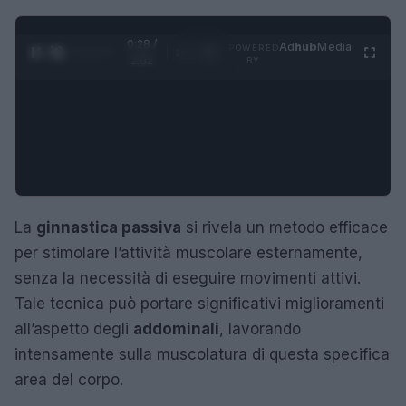
0:28 /
Ad
hub
Media
POWERED
1
/
4
2:02
BY
La
ginnastica passiva
si rivela un metodo efficace
per stimolare l’attività muscolare esternamente,
senza la necessità di eseguire movimenti attivi.
Tale tecnica può portare significativi miglioramenti
all’aspetto degli
addominali
, lavorando
intensamente sulla muscolatura di questa specifica
area del corpo.