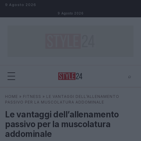
Salta al contenuto
9 Agosto 2026
9 Agosto 2026
⌕
×
⌕
HOME
»
FITNESS
»
LE VANTAGGI DELL’ALLENAMENTO
Cerca
PASSIVO PER LA MUSCOLATURA ADDOMINALE
Le vantaggi dell’allenamento
passivo per la muscolatura
addominale