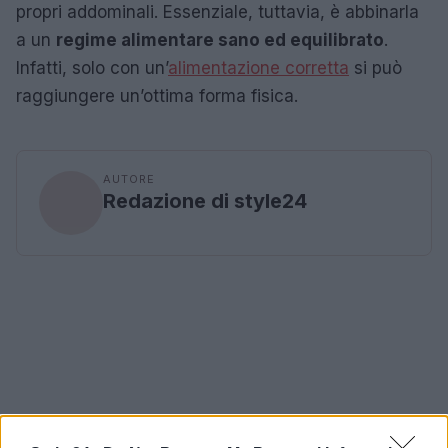
propri addominali. Essenziale, tuttavia, è abbinarla
a un
regime alimentare sano ed equilibrato
.
Infatti, solo con un’
alimentazione corretta
si può
raggiungere un’ottima forma fisica.
AUTORE
Redazione di style24