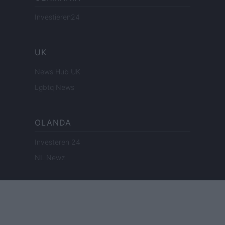
Investieren24
UK
News Hub UK
Lgbtq News
OLANDA
Investeren 24
NL Newz