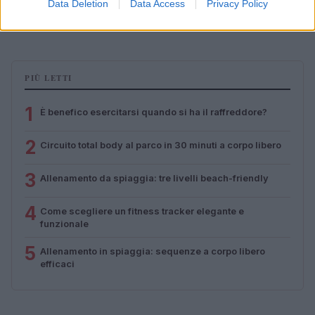
efficaci
Data Deletion
Data Access
Privacy Policy
Cristian Castiglioni · 8 Ago 2026
PIÙ LETTI
1
È benefico esercitarsi quando si ha il raffreddore?
2
Circuito total body al parco in 30 minuti a corpo libero
3
Allenamento da spiaggia: tre livelli beach-friendly
4
Come scegliere un fitness tracker elegante e
funzionale
5
Allenamento in spiaggia: sequenze a corpo libero
efficaci