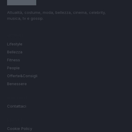
Attualità, costume, moda, bellezza, cinema, celebrity,
musica, tv e gossip.
SEZIONI
Lifestyle
Bellezza
Fitness
People
Offerte&Consigli
Benessere
MAGAZINE
Contattaci
LEGALE
Cookie Policy