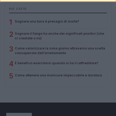
PIÙ LETTI
1
Sognare una bara è presagio di morte?
2
Sognare il fango ha anche dei significati positivi (che
ci crediate o no)
3
Come valorizzare la zona giorno attraverso una scelta
consapevole dell’arredamento
4
È benefico esercitarsi quando si ha il raffreddore?
5
Come ottenere una manicure impeccabile e duratura