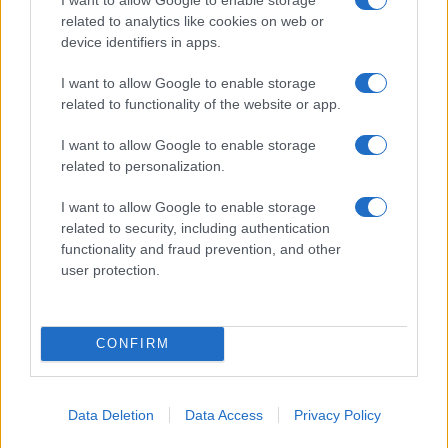
Bard e gli eventi imperdibili in Italia
related to analytics like cookies on web or
Cristian Castiglioni · 7 Ago 2026
device identifiers in apps.
BENESSERE
I want to allow Google to enable storage
related to functionality of the website or app.
I want to allow Google to enable storage
related to personalization.
I want to allow Google to enable storage
related to security, including authentication
functionality and fraud prevention, and other
user protection.
CONFIRM
Guida sensoriale: note aromatiche per focalizzazione,
relax e buonumore
Camilla Fiore · 7 Ago 2026
Data Deletion
Data Access
Privacy Policy