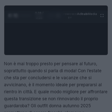
0:29 /
Ad
hub
Media
POWERED
1
/
4
3:16
BY
Non è mai troppo presto per pensare al futuro,
soprattutto quando si parla di moda! Con l’estate
che sta per concludersi e le vacanze che si
avvicinano, è il momento ideale per prepararsi al
rientro in città. E quale modo migliore per affrontare
questa transizione se non rinnovando il proprio
guardaroba? Gli outfit donna autunno 2025