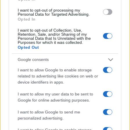
I want to opt-out of processing my
Personal Data for Targeted Advertising.
Opted In
Allergia al veleno di imenotteri: come riconoscere i
sintomi e prevenire le reazioni gravi
I want to opt-out of Collection, Use,
Retention, Sale, and/or Sharing of my
Camilla Fiore · 7 Ago 2026
Personal Data that Is Unrelated with the
Purposes for which it was collected.
Opted Out
LIFESTYLE
Google consents
I want to allow Google to enable storage
related to advertising like cookies on web or
device identifiers in apps.
I want to allow my user data to be sent to
Google for online advertising purposes.
I want to allow Google to send me
personalized advertising.
Mostre di moda 2026: Franco Moschino a Forte di
I want to allow Google to enable storage