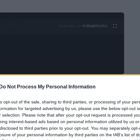
Ad
hub
Media
POWERED BY
entino-Alto Adige si trasforma in un vero e
Do Not Process My Personal Information
oi paesaggi incantevoli e le numerose attività
to opt-out of the sale, sharing to third parties, or processing of your per
enta la meta ideale per chi desidera vivere una
formation for targeted advertising by us, please use the below opt-out s
 relax e panorami mozzafiato, vengono
r selection. Please note that after your opt-out request is processed y
eing interest-based ads based on personal information utilized by us or
e dove trascorrere le proprie vacanze invernali.
disclosed to third parties prior to your opt-out. You may separately opt-
losure of your personal information by third parties on the IAB’s list of