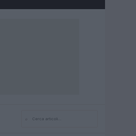
⌕
Cerca