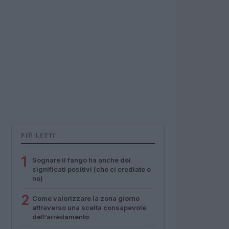
PIÙ LETTI
1
Sognare il fango ha anche dei
significati positivi (che ci crediate o
no)
2
Come valorizzare la zona giorno
attraverso una scelta consapevole
dell’arredamento