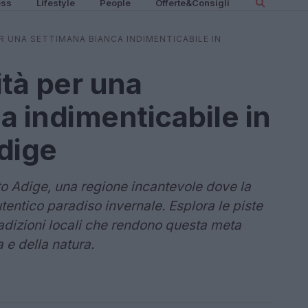
ess
Lifestyle
People
Offerte&Consigli
ER UNA SETTIMANA BIANCA INDIMENTICABILE IN
ità per una
a indimenticabile in
dige
to Adige, una regione incantevole dove la
tentico paradiso invernale. Esplora le piste
radizioni locali che rendono questa meta
 e della natura.