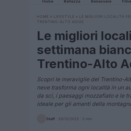
Home
Bellezza
Benessere
Fitn
HOME
»
LIFESTYLE
»
LE MIGLIORI LOCALITÀ P
TRENTINO-ALTO ADIGE
Le migliori local
settimana bianc
Trentino-Alto A
Scopri le meraviglie del Trentino-Al
neve trasforma ogni località in un au
da sci, i paesaggi mozzafiato e le t
ideale per gli amanti della montagna
Staff
·
29/12/2025
· 3 min