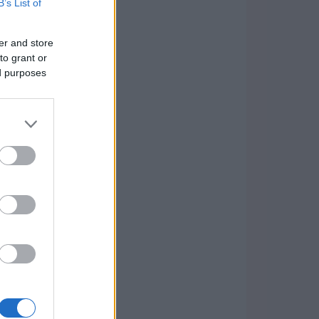
B’s List of
er and store
to grant or
ed purposes