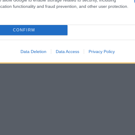
mpronta medievale, trasporta i visitatori in
cation functionality and fraud prevention, and other user protection.
ttolate e le architetture storiche incantano
 e le attività invernali offrono un perfetto
CONFIRM
Data Deletion
Data Access
Privacy Policy