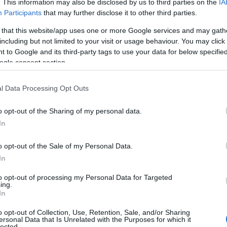
. This information may also be disclosed by us to third parties on the
IA
Participants
that may further disclose it to other third parties.
 that this website/app uses one or more Google services and may gath
including but not limited to your visit or usage behaviour. You may click 
 to Google and its third-party tags to use your data for below specifi
ogle consent section.
l Data Processing Opt Outs
o opt-out of the Sharing of my personal data.
In
o opt-out of the Sale of my Personal Data.
In
to opt-out of processing my Personal Data for Targeted
ing.
: un borgo incantevole
In
o opt-out of Collection, Use, Retention, Sale, and/or Sharing
rozza
, un pittoresco villaggio situato ai piedi
ersonal Data that Is Unrelated with the Purposes for which it
lected.