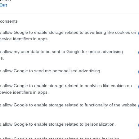
lità è nota non solo per le sue piste da sci, ma
Out
boschi di castagni e querce, offrendo ai visitatori
a. Ogni angolo racconta una storia e le
tradizioni
consents
o allow Google to enable storage related to advertising like cookies on
evice identifiers in apps.
o allow my user data to be sent to Google for online advertising
s.
a offre anche opportunità per praticare lo
sci di
estende per circa trenta chilometri, gli amanti di
to allow Google to send me personalized advertising.
norami unici mentre si allenano. La pista
o allow Google to enable storage related to analytics like cookies on
chi, è perfetta sia per principianti che per
evice identifiers in apps.
menticabile.
o allow Google to enable storage related to functionality of the website
edievale
o allow Google to enable storage related to personalization.
astelrotto
, un gioiello del Trentino-Alto Adige.
o allow Google to enable storage related to security, including