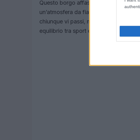
Questo borgo affascinante, con la sua i
authenti
un’atmosfera da fiaba. Le stradine accio
chiunque vi passi, mentre le piste da sci
equilibrio tra sport e relax.