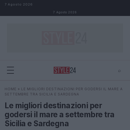
Salta al contenuto
7 Agosto 2026
7 Agosto 2026
⌕
×
⌕
HOME
»
LE MIGLIORI DESTINAZIONI PER GODERSI IL MARE A
Cerca
SETTEMBRE TRA SICILIA E SARDEGNA
Le migliori destinazioni per
godersi il mare a settembre tra
Sicilia e Sardegna