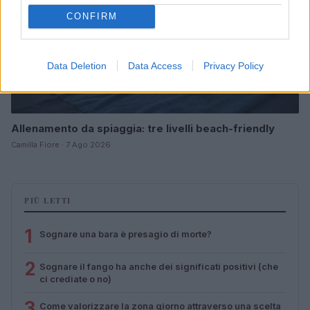
CONFIRM
Data Deletion
Data Access
Privacy Policy
Allenamento da spiaggia: tre livelli beach-friendly
Camilla Fiore · 7 Ago 2026
PIÙ LETTI
1
Sognare una bara è presagio di morte?
2
Sognare il fango ha anche dei significati positivi (che
ci crediate o no)
3
Come valorizzare la zona giorno attraverso una scelta