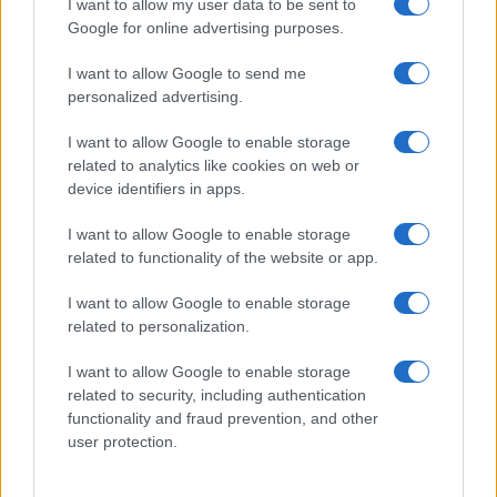
I want to allow my user data to be sent to
Google for online advertising purposes.
I want to allow Google to send me
personalized advertising.
I want to allow Google to enable storage
related to analytics like cookies on web or
device identifiers in apps.
I want to allow Google to enable storage
related to functionality of the website or app.
Guida sensoriale: note aromatiche per focalizzazione,
I want to allow Google to enable storage
relax e buonumore
related to personalization.
Camilla Fiore · 7 Ago 2026
I want to allow Google to enable storage
related to security, including authentication
FITNESS
functionality and fraud prevention, and other
user protection.