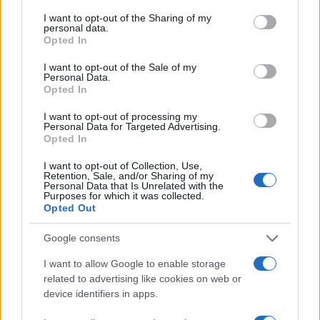
services and may gather and store information including but
Continua a leggere
not limited to your visit or usage behaviour. You may click to
I want to opt-out of the Sharing of my
personal data.
grant or deny consent to Google and its third-party tags to
Opted In
use your data for below specified purposes in below Google
LIFESTYLE
consent section.
I want to opt-out of the Sale of my
Personal Data.
Opted In
I want to opt-out of processing my
Personal Data for Targeted Advertising.
Opted In
I want to opt-out of Collection, Use,
Retention, Sale, and/or Sharing of my
Personal Data that Is Unrelated with the
Purposes for which it was collected.
Opted Out
Google consents
Mostre di moda 2026: Franco Moschino a Forte di
Bard e gli eventi imperdibili in Italia
I want to allow Google to enable storage
related to advertising like cookies on web or
Cristian Castiglioni · 7 Ago 2026
device identifiers in apps.
BENESSERE