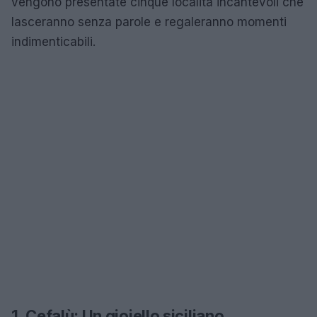
vengono presentate cinque località incantevoli che
lasceranno senza parole e regaleranno momenti
indimenticabili.
1. Cefalù: Un gioiello siciliano