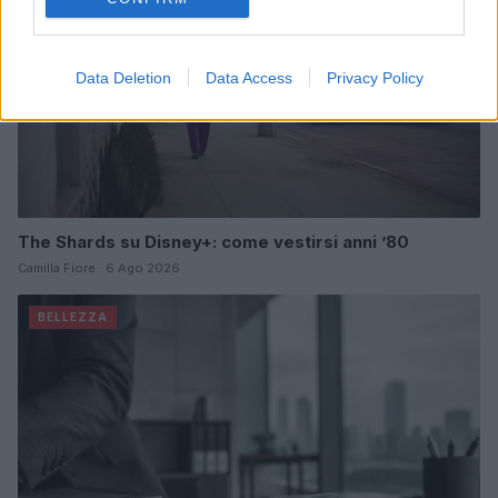
Data Deletion
Data Access
Privacy Policy
The Shards su Disney+: come vestirsi anni ’80
Camilla Fiore · 6 Ago 2026
BELLEZZA