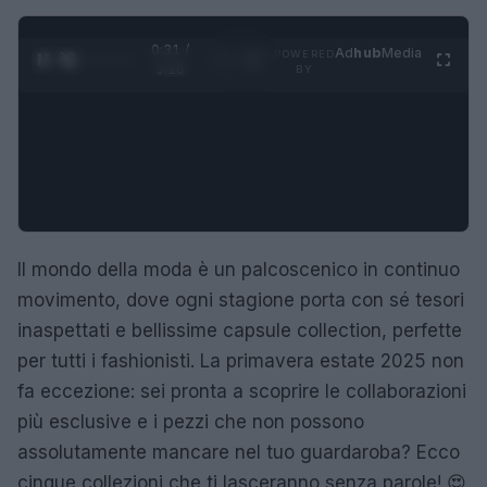
0:32 /
Ad
hub
Media
POWERED
1
/
4
3:16
BY
Il mondo della moda è un palcoscenico in continuo
movimento, dove ogni stagione porta con sé tesori
inaspettati e bellissime capsule collection, perfette
per tutti i fashionisti. La primavera estate 2025 non
fa eccezione: sei pronta a scoprire le collaborazioni
più esclusive e i pezzi che non possono
assolutamente mancare nel tuo guardaroba? Ecco
cinque collezioni che ti lasceranno senza parole! 😍