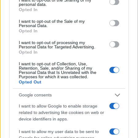
personal data.
grant or deny consent to Google and its third-party tags to
Opted In
use your data for below specified purposes in below Google
consent section.
I want to opt-out of the Sale of my
Personal Data.
Opted In
I want to opt-out of processing my
Personal Data for Targeted Advertising.
Opted In
I want to opt-out of Collection, Use,
Retention, Sale, and/or Sharing of my
Personal Data that Is Unrelated with the
Purposes for which it was collected.
Opted Out
Google consents
I want to allow Google to enable storage
related to advertising like cookies on web or
device identifiers in apps.
Continua a leggere
I want to allow my user data to be sent to
Google for online advertising purposes.