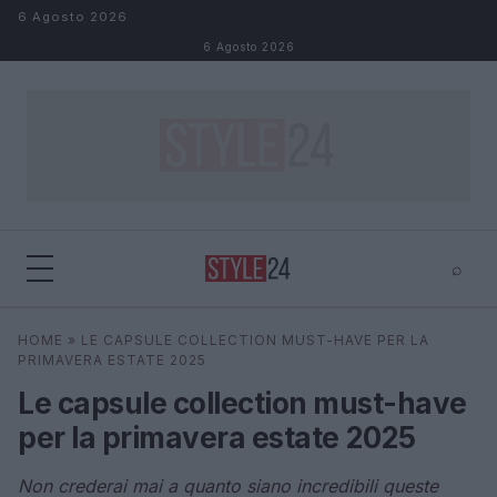
Salta al contenuto
6 Agosto 2026
6 Agosto 2026
⌕
×
⌕
HOME
»
LE CAPSULE COLLECTION MUST-HAVE PER LA
Cerca
PRIMAVERA ESTATE 2025
Le capsule collection must-have
per la primavera estate 2025
Non crederai mai a quanto siano incredibili queste