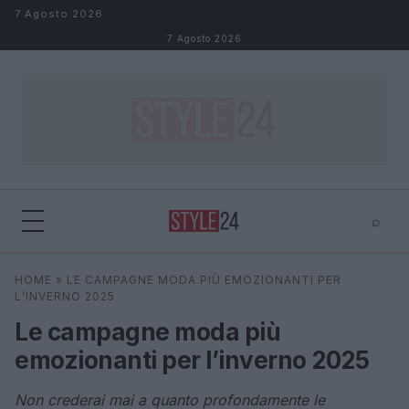
Salta al contenuto
7 Agosto 2026
7 Agosto 2026
⌕
×
⌕
HOME
»
LE CAMPAGNE MODA PIÙ EMOZIONANTI PER
Cerca
L’INVERNO 2025
Le campagne moda più
emozionanti per l’inverno 2025
Non crederai mai a quanto profondamente le