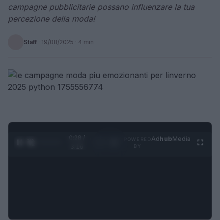
campagne pubblicitarie possano influenzare la tua
percezione della moda!
Staff
·
19/08/2025
· 4 min
0:29 /
Ad
hub
Media
POWERED
1
/
4
3:16
BY