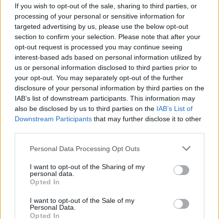
a questa nuova era della moda?
If you wish to opt-out of the sale, sharing to third parties, or
processing of your personal or sensitive information for
targeted advertising by us, please use the below opt-out
section to confirm your selection. Please note that after your
opt-out request is processed you may continue seeing
AUTORE
Staff
interest-based ads based on personal information utilized by
us or personal information disclosed to third parties prior to
your opt-out. You may separately opt-out of the further
disclosure of your personal information by third parties on the
IAB’s list of downstream participants. This information may
also be disclosed by us to third parties on the
IAB’s List of
Downstream Participants
that may further disclose it to other
third parties.
Please note that this website/app uses one or more Google
Personal Data Processing Opt Outs
services and may gather and store information including but
not limited to your visit or usage behaviour. You may click to
I want to opt-out of the Sharing of my
personal data.
grant or deny consent to Google and its third-party tags to
Opted In
use your data for below specified purposes in below Google
consent section.
I want to opt-out of the Sale of my
Personal Data.
Opted In