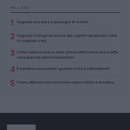
PIÙ LETTI
1
Sognare una bara è presagio di morte?
2
Sognare il fango ha anche dei significati positivi (che
ci crediate o no)
3
Come valorizzare la zona giorno attraverso una scelta
consapevole dell’arredamento
4
È benefico esercitarsi quando si ha il raffreddore?
5
Come ottenere una manicure impeccabile e duratura