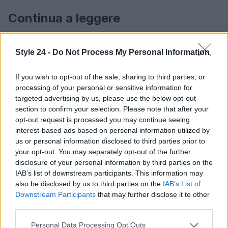
Continua a leggere
LIFESTYLE
Style 24 -
Do Not Process My Personal Information
If you wish to opt-out of the sale, sharing to third parties, or
processing of your personal or sensitive information for
targeted advertising by us, please use the below opt-out
section to confirm your selection. Please note that after your
opt-out request is processed you may continue seeing
interest-based ads based on personal information utilized by
us or personal information disclosed to third parties prior to
your opt-out. You may separately opt-out of the further
disclosure of your personal information by third parties on the
IAB’s list of downstream participants. This information may
also be disclosed by us to third parties on the
IAB’s List of
Scopri Vulcano, l’isola delle Eolie con spiagge nere e
Downstream Participants
that may further disclose it to other
paesaggi vulcanici
third parties.
Cristian Castiglioni · 6 Ago 2026
Please note that this website/app uses one or more Google
Personal Data Processing Opt Outs