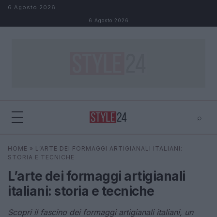
Salta al contenuto
6 Agosto 2026
6 Agosto 2026
⌕
×
⌕
HOME
»
L’ARTE DEI FORMAGGI ARTIGIANALI ITALIANI:
Cerca
STORIA E TECNICHE
L’arte dei formaggi artigianali
italiani: storia e tecniche
Scopri il fascino dei formaggi artigianali italiani, un