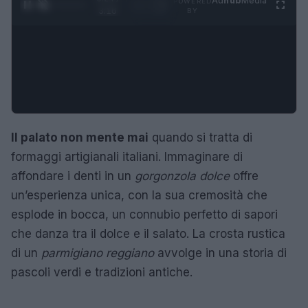
Ad
hub
Media
POWERED
1
/
4
3:16
BY
Il palato non mente mai
quando si tratta di
formaggi artigianali italiani. Immaginare di
affondare i denti in un
gorgonzola dolce
offre
un’esperienza unica, con la sua cremosità che
esplode in bocca, un connubio perfetto di sapori
che danza tra il dolce e il salato. La crosta rustica
di un
parmigiano reggiano
avvolge in una storia di
pascoli verdi e tradizioni antiche.