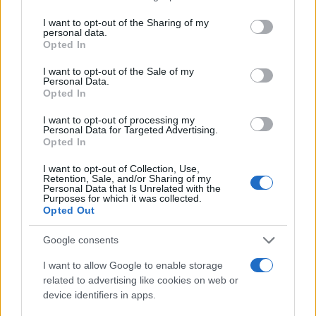
OFFERTE&CONSIGLI
services and may gather and store information including but
not limited to your visit or usage behaviour. You may click to
I want to opt-out of the Sharing of my
personal data.
grant or deny consent to Google and its third-party tags to
Opted In
use your data for below specified purposes in below Google
consent section.
I want to opt-out of the Sale of my
Personal Data.
Opted In
I want to opt-out of processing my
Personal Data for Targeted Advertising.
Opted In
I want to opt-out of Collection, Use,
Retention, Sale, and/or Sharing of my
Personal Data that Is Unrelated with the
The Shards su Disney+: come vestirsi anni ’80
Purposes for which it was collected.
Opted Out
Camilla Fiore · 6 Ago 2026
Google consents
BELLEZZA
I want to allow Google to enable storage
related to advertising like cookies on web or
device identifiers in apps.