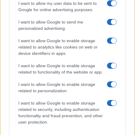
I want to allow my user data to be sent to
Google for online advertising purposes.
I want to allow Google to send me
personalized advertising.
I want to allow Google to enable storage
related to analytics like cookies on web or
device identifiers in apps.
Dagli anni ’80 ai giorni nostri: la rinascita degli occhiali
aviator tra le star
I want to allow Google to enable storage
Cristian Castiglioni · 5 Ago 2026
related to functionality of the website or app.
I want to allow Google to enable storage
related to personalization.
PIÙ LETTI
I want to allow Google to enable storage
1
Sognare una bara è presagio di morte?
related to security, including authentication
functionality and fraud prevention, and other
2
Sognare il fango ha anche dei significati positivi (che
user protection.
ci crediate o no)