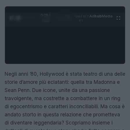
0:29 /
Ad
hub
Media
POWERED
1
/
4
3:16
BY
Negli anni ’80, Hollywood è stata teatro di una delle
storie d’amore più eclatanti: quella tra Madonna e
Sean Penn. Due icone, unite da una passione
travolgente, ma costrette a combattere in un ring
di egocentrismo e caratteri inconciliabili. Ma cosa è
andato storto in questa relazione che prometteva
di diventare leggendaria? Scopriamo insieme i