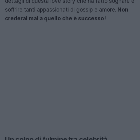
dettagli di questa love story che ha fatto sognare e
soffrire tanti appassionati di gossip e amore.
Non
crederai mai a quello che è successo!
Un colpo di fulmine tra celebrità