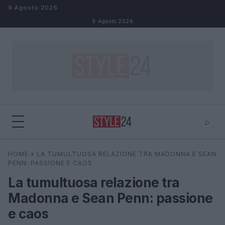
Salta al contenuto
9 Agosto 2026
9 Agosto 2026
⌕
×
⌕
HOME
»
LA TUMULTUOSA RELAZIONE TRA MADONNA E SEAN
Cerca
PENN: PASSIONE E CAOS
La tumultuosa relazione tra
Madonna e Sean Penn: passione
e caos