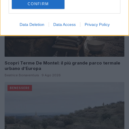
CONFIRM
Data Deletion
Data Access
Privacy Policy
Scopri Terme De Montel: il più grande parco termale
urbano d’Europa
Beatrice Bonaventura · 9 Ago 2026
BENESSERE