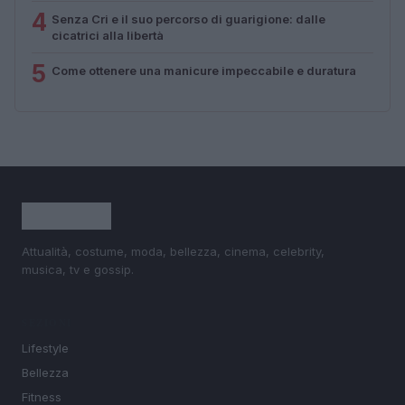
4
Senza Cri e il suo percorso di guarigione: dalle
cicatrici alla libertà
5
Come ottenere una manicure impeccabile e duratura
Attualità, costume, moda, bellezza, cinema, celebrity,
musica, tv e gossip.
SEZIONI
Lifestyle
Bellezza
Fitness