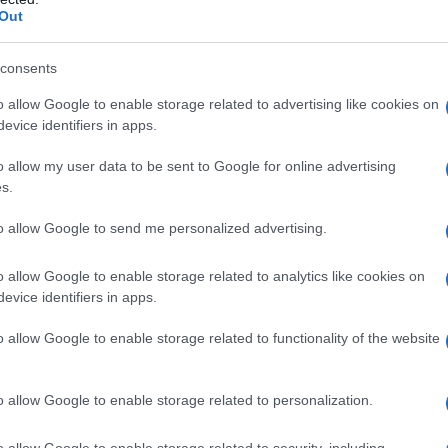
che indossare un abito che racconta una storia
Out
consents
ispolverato un abito trasparente di Donna
o allow Google to enable storage related to advertising like cookies on
san Sarandon agli Oscar del 2003. Non crederai
evice identifiers in apps.
significato di un pezzo del genere! Questa
o allow my user data to be sent to Google for online advertising
 una vera e propria celebrazione che sottolinea
s.
gio universale, capace di unire le generazioni.
to allow Google to send me personalized advertising.
ordi condivisi e a un’eredità che continua a
o allow Google to enable storage related to analytics like cookies on
evice identifiers in apps.
i classici
o allow Google to enable storage related to functionality of the website
rità non si limitano a copiare i look delle madri;
o allow Google to enable storage related to personalization.
co e moderno. Prendiamo Kaia Gerber, che ha
ford, indossando un abito bianco firmato Hervé
o allow Google to enable storage related to security, including