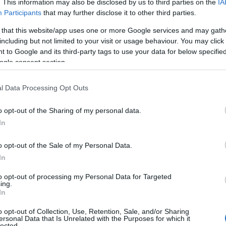
. This information may also be disclosed by us to third parties on the
IA
Participants
that may further disclose it to other third parties.
 that this website/app uses one or more Google services and may gath
including but not limited to your visit or usage behaviour. You may click 
 to Google and its third-party tags to use your data for below specifi
ogle consent section.
l Data Processing Opt Outs
o opt-out of the Sharing of my personal data.
In
o opt-out of the Sale of my Personal Data.
a generazioni
In
to opt-out of processing my Personal Data for Targeted
a diventando una vera e propria mania nel mondo
ing.
In
 si limitano a prendere spunto dai look delle
o opt-out of Collection, Use, Retention, Sale, and/or Sharing
ioni speciali, dai red carpet ai balli di fine
ersonal Data that Is Unrelated with the Purposes for which it
lected.