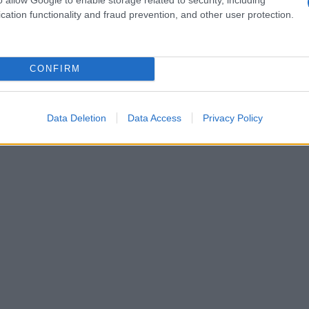
 supermodella agli Oscar del 1993. Questa
cation functionality and fraud prevention, and other user protection.
i non solo mette in mostra il proprio stile, ma
i questi abiti hanno fatto la storia. La numero 4
CONFIRM
Data Deletion
Data Access
Privacy Policy