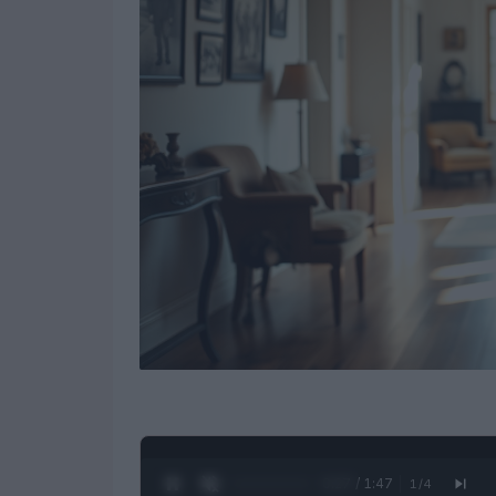
0:28 / 1:47
1
/
4