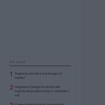
PIÙ LETTI
1
Sognare una bara è presagio di
morte?
2
Sognare il fango ha anche dei
significati positivi (che ci crediate o
no)
Come valorizzare la zona giorno