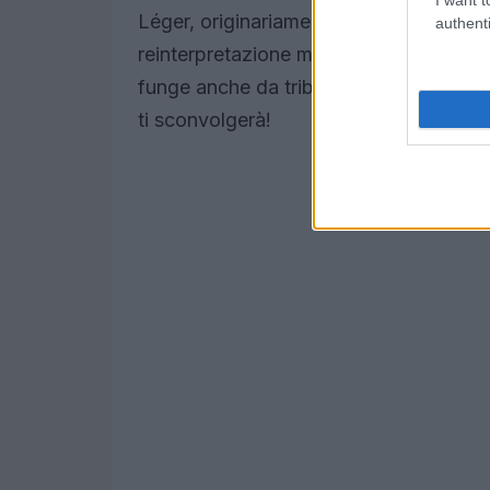
Léger, originariamente sfoggiato dalla
authenti
reinterpretazione moderna di capi storic
funge anche da tributo a un’epoca in cu
ti sconvolgerà!