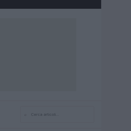
⌕
Cerca