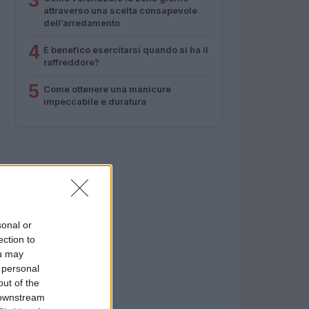
3
attraverso una scelta consapevole
dell’arredamento
4
È benefico esercitarsi quando si ha il
raffreddore?
5
Come ottenere una manicure
impeccabile e duratura
sonal or
ection to
ou may
 personal
out of the
 downstream