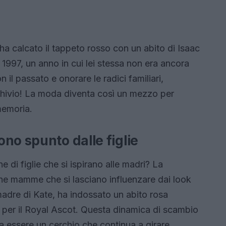
 ha calcato il tappeto rosso con un abito di Isaac
1997, un anno in cui lei stessa non era ancora
il passato e onorare le radici familiari,
chivio! La moda diventa così un mezzo per
memoria.
no spunto dalle figlie
e di figlie che si ispirano alle madri? La
he mamme che si lasciano influenzare dai look
 madre di Kate, ha indossato un abito rosa
a per il Royal Ascot. Questa dinamica di scambio
 essere un cerchio che continua a girare,