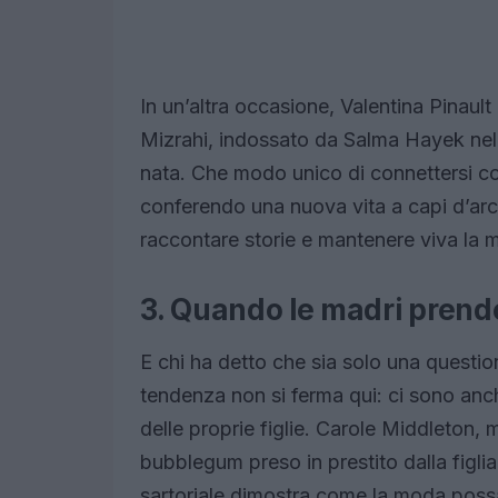
In un’altra occasione, Valentina Pinault
Mizrahi, indossato da Salma Hayek nel 
nata. Che modo unico di connettersi con 
conferendo una nuova vita a capi d’ar
raccontare storie e mantenere viva la 
3. Quando le madri prendo
E chi ha detto che sia solo una question
tendenza non si ferma qui: ci sono anc
delle proprie figlie. Carole Middleton,
bubblegum preso in prestito dalla figli
sartoriale dimostra come la moda possa