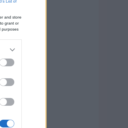
B’s List of
er and store
to grant or
ed purposes