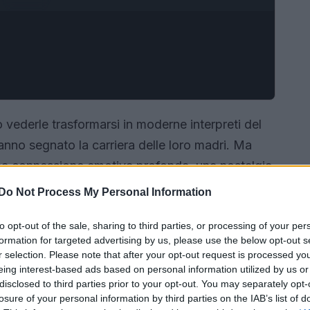
vederle trasformarsi in moderne interpreti del
anno segnato la carriera delle loro madri. Ma
na connessione emotiva profonda, una nostalgia
tornati in voga. Questa tendenza ha catturato
Do Not Process My Personal Information
e unico tra madre e figlia attraverso il potere
to opt-out of the sale, sharing to third parties, or processing of your per
 ai vestiti della tua mamma?
formation for targeted advertising by us, please use the below opt-out s
r selection. Please note that after your opt-out request is processed y
eing interest-based ads based on personal information utilized by us or
disclosed to third parties prior to your opt-out. You may separately opt-
losure of your personal information by third parties on the IAB’s list of