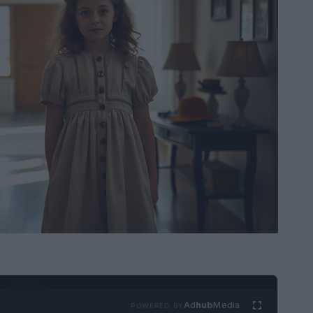
Ad
hub
Media
POWERED BY