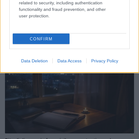
related to security, including authentication
functionality and fraud prevention, and other
user protection.
Mind-cooling in città: routine elegante da 10 minuti per
mente fresca senza rovinare il make-up
CONFIRM
Beatrice Bonaventura · 7 Ago 2026
BENESSERE
Data Deletion
Data Access
Privacy Policy