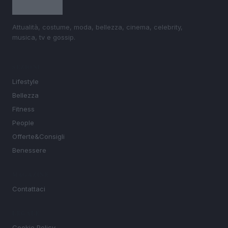
Attualità, costume, moda, bellezza, cinema, celebrity,
musica, tv e gossip.
SEZIONI
Lifestyle
Bellezza
Fitness
People
Offerte&Consigli
Benessere
MAGAZINE
Contattaci
LEGALE
Cookie Policy