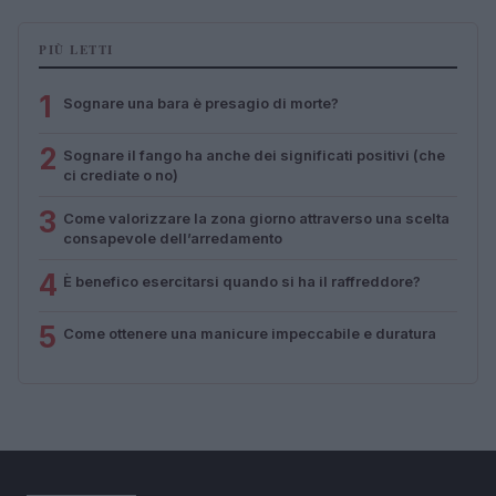
PIÙ LETTI
1
Sognare una bara è presagio di morte?
2
Sognare il fango ha anche dei significati positivi (che
ci crediate o no)
3
Come valorizzare la zona giorno attraverso una scelta
consapevole dell’arredamento
4
È benefico esercitarsi quando si ha il raffreddore?
5
Come ottenere una manicure impeccabile e duratura