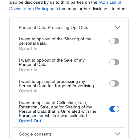
tu, quale collezione di Rousteing ti ha colpito di
also be disclosed by us to third parties on the
IAB’s List of
più?
Downstream Participants
that may further disclose it to other
third parties.
Please note that this website/app uses one or more Google
Personal Data Processing Opt Outs
services and may gather and store information including but
AUTORE
not limited to your visit or usage behaviour. You may click to
I want to opt-out of the Sharing of my
Staff
personal data.
grant or deny consent to Google and its third-party tags to
Opted In
use your data for below specified purposes in below Google
consent section.
I want to opt-out of the Sale of my
Personal Data.
Opted In
I want to opt-out of processing my
Personal Data for Targeted Advertising.
Opted In
I want to opt-out of Collection, Use,
Retention, Sale, and/or Sharing of my
Personal Data that Is Unrelated with the
Purposes for which it was collected.
Opted Out
Google consents