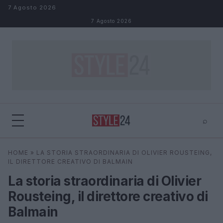
Salta al contenuto
7 Agosto 2026
7 Agosto 2026
⌕
×
⌕
HOME
»
LA STORIA STRAORDINARIA DI OLIVIER ROUSTEING,
Cerca
IL DIRETTORE CREATIVO DI BALMAIN
La storia straordinaria di Olivier
Rousteing, il direttore creativo di
Balmain