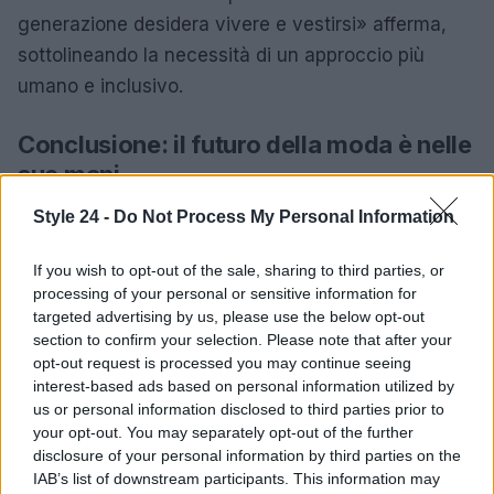
generazione desidera vivere e vestirsi» afferma,
sottolineando la necessità di un approccio più
umano e inclusivo.
Conclusione: il futuro della moda è nelle
sue mani
Olivier Rousteing ha dimostrato che l’età è solo un
Style 24 -
Do Not Process My Personal Information
numero e che la vera innovazione nasce dalla
If you wish to opt-out of the sale, sharing to third parties, or
passione e dalla voglia di rompere le barriere. Con
processing of your personal or sensitive information for
le sue collezioni memorabili, come quella primavera
targeted advertising by us, please use the below opt-out
estate 2019 che fonde Parigi e l’Egitto, Rousteing
section to confirm your selection. Please note that after your
opt-out request is processed you may continue seeing
continua a ispirare e a sorprendere. La sua visione
interest-based ads based on personal information utilized by
per Balmain non è solo un riflesso del passato, ma
us or personal information disclosed to third parties prior to
un faro per il futuro della moda. Non vediamo l’ora
your opt-out. You may separately opt-out of the further
disclosure of your personal information by third parties on the
di scoprire quali altre sorprese ha in serbo per noi! E
IAB’s list of downstream participants. This information may