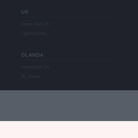
UK
News Hub UK
Lgbtq News
OLANDA
Investeren 24
NL Newz