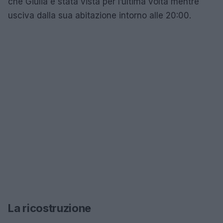
che Giulia è stata vista per l’ultima volta mentre
usciva dalla sua abitazione intorno alle 20:00.
La ricostruzione