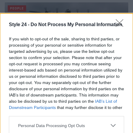
PEOPLE
Style 24 -
Do Not Process My Personal Information
If you wish to opt-out of the sale, sharing to third parties, or
processing of your personal or sensitive information for
targeted advertising by us, please use the below opt-out
section to confirm your selection. Please note that after your
opt-out request is processed you may continue seeing
interest-based ads based on personal information utilized by
us or personal information disclosed to third parties prior to
your opt-out. You may separately opt-out of the further
disclosure of your personal information by third parties on the
6 agosto 1945: il bombardamento atomico di
IAB’s list of downstream participants. This information may
Hiroshima e Nagasaki
also be disclosed by us to third parties on the
IAB’s List of
Beatrice Bonaventura · 6 Ago 2026
Downstream Participants
that may further disclose it to other
third parties.
LIFESTYLE
Please note that this website/app uses one or more Google
Personal Data Processing Opt Outs
services and may gather and store information including but