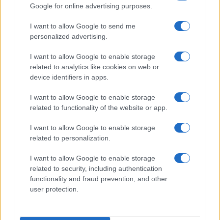
Google for online advertising purposes.
I want to allow Google to send me
personalized advertising.
I want to allow Google to enable storage
related to analytics like cookies on web or
Scopri Vulcano, l’isola delle Eolie con spiagge nere e
device identifiers in apps.
paesaggi vulcanici
Cristian Castiglioni · 6 Ago 2026
I want to allow Google to enable storage
related to functionality of the website or app.
I want to allow Google to enable storage
PIÙ LETTI
related to personalization.
1
Sognare una bara è presagio di morte?
I want to allow Google to enable storage
related to security, including authentication
2
Sognare il fango ha anche dei significati positivi (che
functionality and fraud prevention, and other
ci crediate o no)
user protection.
3
Come valorizzare la zona giorno attraverso una scelta
consapevole dell’arredamento