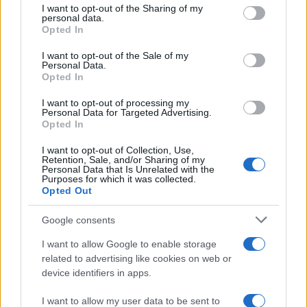
not limited to your visit or usage behaviour. You may click to
I want to opt-out of the Sharing of my
personal data.
grant or deny consent to Google and its third-party tags to
Opted In
use your data for below specified purposes in below Google
consent section.
I want to opt-out of the Sale of my
Personal Data.
Opted In
I want to opt-out of processing my
Personal Data for Targeted Advertising.
Opted In
I want to opt-out of Collection, Use,
Come abbinare i pantaloni Capri con le kitten heels:
Retention, Sale, and/or Sharing of my
consigli e ispirazioni
Personal Data that Is Unrelated with the
Purposes for which it was collected.
Camilla Fiore · 6 Ago 2026
Opted Out
LIFESTYLE
Google consents
I want to allow Google to enable storage
related to advertising like cookies on web or
device identifiers in apps.
I want to allow my user data to be sent to