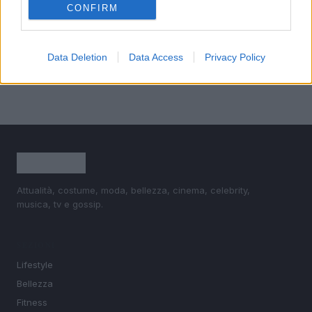
CONFIRM
4
È benefico esercitarsi quando si ha il raffreddore?
5
Come ottenere una manicure impeccabile e duratura
Data Deletion
Data Access
Privacy Policy
Attualità, costume, moda, bellezza, cinema, celebrity,
musica, tv e gossip.
SEZIONI
Lifestyle
Bellezza
Fitness