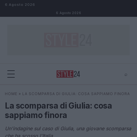
Salta al contenuto
6 Agosto 2026
6 Agosto 2026
⌕
×
⌕
HOME
»
LA SCOMPARSA DI GIULIA: COSA SAPPIAMO FINORA
Cerca
La scomparsa di Giulia: cosa
sappiamo finora
Un'indagine sul caso di Giulia, una giovane scomparsa
che ha scosso l'Italia.