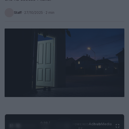
Staff
·
27/10/2025
· 2 min
0:28 /
Ad
hub
Media
POWERED
1
/
4
1:47
BY