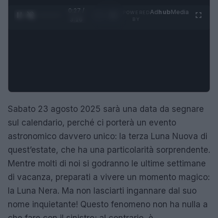
0:28 /
Ad
hub
Media
POWERED
1
/
4
3:16
BY
Sabato 23 agosto 2025 sarà una data da segnare
sul calendario, perché ci porterà un evento
astronomico davvero unico: la terza Luna Nuova di
quest’estate, che ha una particolarità sorprendente.
Mentre molti di noi si godranno le ultime settimane
di vacanza, preparati a vivere un momento magico:
la Luna Nera. Ma non lasciarti ingannare dal suo
nome inquietante! Questo fenomeno non ha nulla a
che fare con il sinistro; al contrario, è