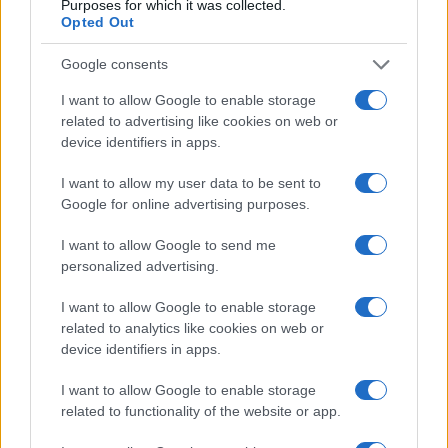
Purposes for which it was collected.
Opted Out
Google consents
I want to allow Google to enable storage
related to advertising like cookies on web or
device identifiers in apps.
I want to allow my user data to be sent to
Google for online advertising purposes.
Allergia al veleno di imenotteri: come riconoscere i
I want to allow Google to send me
sintomi e prevenire le reazioni gravi
personalized advertising.
Camilla Fiore · 7 Ago 2026
I want to allow Google to enable storage
related to analytics like cookies on web or
LIFESTYLE
device identifiers in apps.
I want to allow Google to enable storage
related to functionality of the website or app.