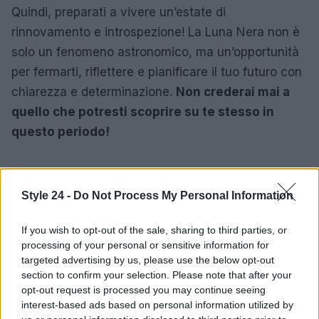
Quindi, preparati a vivere un’estate di
rinnovamento e introspezione! La Luna Nera non è
solo un fenomeno astronomico, ma un’opportunità
per fermarti, riflettere e pianificare il tuo futuro con
chiarezza e determinazione.
Non crederai mai a
quello che potresti scoprire su te stesso in
questo periodo!
AUTORE
Style 24 -
Do Not Process My Personal Information
Staff
If you wish to opt-out of the sale, sharing to third parties, or
processing of your personal or sensitive information for
targeted advertising by us, please use the below opt-out
section to confirm your selection. Please note that after your
opt-out request is processed you may continue seeing
interest-based ads based on personal information utilized by