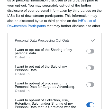
us or personal information disclosed to third parties prior to
your opt-out. You may separately opt-out of the further
disclosure of your personal information by third parties on the
IAB’s list of downstream participants. This information may
also be disclosed by us to third parties on the
IAB’s List of
Downstream Participants
that may further disclose it to other
third parties.
Please note that this website/app uses one or more Google
Personal Data Processing Opt Outs
services and may gather and store information including but
not limited to your visit or usage behaviour. You may click to
I want to opt-out of the Sharing of my
personal data.
grant or deny consent to Google and its third-party tags to
Opted In
use your data for below specified purposes in below Google
consent section.
I want to opt-out of the Sale of my
Personal Data.
Opted In
I want to opt-out of processing my
Continua a leggere
Personal Data for Targeted Advertising.
Opted In
I want to opt-out of Collection, Use,
SALUTE
Retention, Sale, and/or Sharing of my
Personal Data that Is Unrelated with the