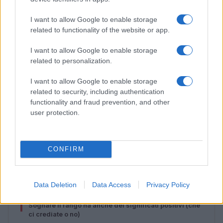
I want to allow Google to enable storage
related to functionality of the website or app.
I want to allow Google to enable storage
related to personalization.
I want to allow Google to enable storage
related to security, including authentication
functionality and fraud prevention, and other
user protection.
Esplorare il Giardino delle Meraviglie: piante
straordinarie e lezioni di vita
Cristian Castiglioni · 6 Ago 2026
CONFIRM
PIÙ LETTI
Data Deletion
Data Access
Privacy Policy
1
Sognare il fango ha anche dei significati positivi (che
ci crediate o no)