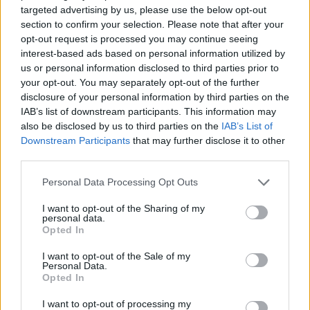
targeted advertising by us, please use the below opt-out
section to confirm your selection. Please note that after your
opt-out request is processed you may continue seeing
Continua a leggere
interest-based ads based on personal information utilized by
us or personal information disclosed to third parties prior to
your opt-out. You may separately opt-out of the further
LIFESTYLE
disclosure of your personal information by third parties on the
IAB’s list of downstream participants. This information may
also be disclosed by us to third parties on the
IAB’s List of
Downstream Participants
that may further disclose it to other
third parties.
Please note that this website/app uses one or more Google
Personal Data Processing Opt Outs
services and may gather and store information including but
not limited to your visit or usage behaviour. You may click to
I want to opt-out of the Sharing of my
personal data.
grant or deny consent to Google and its third-party tags to
Opted In
use your data for below specified purposes in below Google
consent section.
I want to opt-out of the Sale of my
Personal Data.
Opted In
Come riconoscere e risolvere i problemi della lavanda
nel tuo giardino
I want to opt-out of processing my