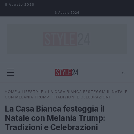
Salta al contenuto
6 Agosto 2026
6 Agosto 2026
⌕
×
⌕
HOME
»
LIFESTYLE
»
LA CASA BIANCA FESTEGGIA IL NATALE
Cerca
CON MELANIA TRUMP: TRADIZIONI E CELEBRAZIONI
La Casa Bianca festeggia il
Natale con Melania Trump:
Tradizioni e Celebrazioni