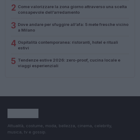
2
Come valorizzare la zona giorno attraverso una scelta
consapevole dell’arredamento
3
Dove andare per sfuggire all’afa: 5 mete fresche vicino
a Milano
4
Ospitalità contemporanea: ristoranti, hotel e rituali
estivi
5
Tendenze estive 2026: zero-proof, cucina locale e
viaggi esperienziali
Attualità, costume, moda, bellezza, cinema, celebrity,
musica, tv e gossip.