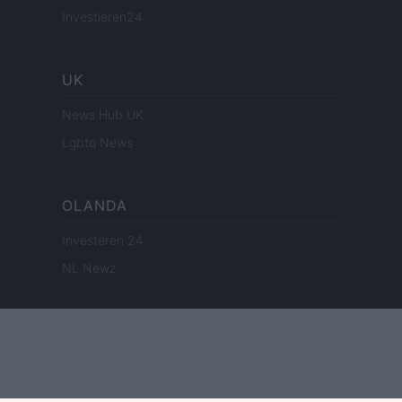
Investieren24
UK
News Hub UK
Lgbtq News
OLANDA
Investeren 24
NL Newz