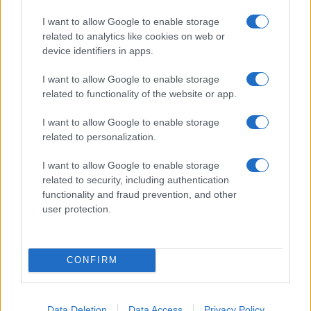
I want to allow Google to enable storage
related to analytics like cookies on web or
device identifiers in apps.
Guida step-by-step per un’immagine pubblica
I want to allow Google to enable storage
credibile e glam
related to functionality of the website or app.
Camilla Fiore · 9 Ago 2026
I want to allow Google to enable storage
LIFESTYLE
related to personalization.
I want to allow Google to enable storage
related to security, including authentication
functionality and fraud prevention, and other
user protection.
CONFIRM
Data Deletion
Data Access
Privacy Policy