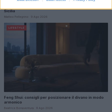
Scopri Noto: guida alla città barocca più elegante della
Sicilia
Matteo Pellegrino · 9 Ago 2026
LIFESTYLE
Feng Shui: consigli per posizionare il divano in modo
armonico
Beatrice Bonaventura · 9 Ago 2026