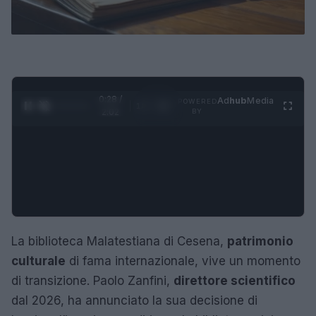
0:29 /
Ad
hub
Media
POWERED
1
/
4
2:02
BY
La biblioteca Malatestiana di Cesena,
patrimonio
culturale
di fama internazionale, vive un momento
di transizione. Paolo Zanfini,
direttore scientifico
dal 2026, ha annunciato la sua decisione di