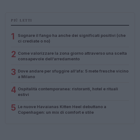
PIÙ LETTI
1
Sognare il fango ha anche dei significati positivi (che
ci crediate o no)
2
Come valorizzare la zona giorno attraverso una scelta
consapevole dell’arredamento
3
Dove andare per sfuggire all’afa: 5 mete fresche vicino
a Milano
4
Ospitalità contemporanea: ristoranti, hotel e rituali
estivi
5
Le nuove Havaianas Kitten Heel debuttano a
Copenhagen: un mix di comfort e stile