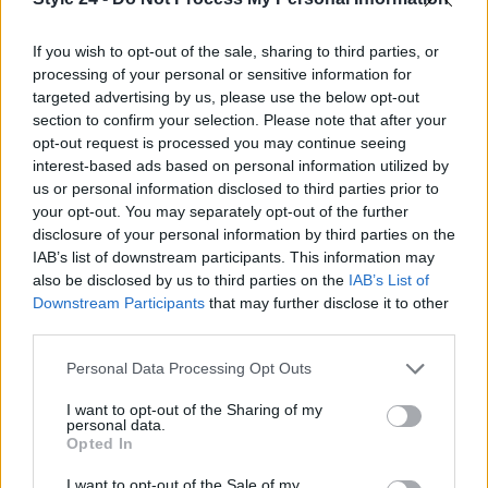
Beatrice Bonaventura
Beatrice Bonaventura ricorda la decisione di
If you wish to opt-out of the sale, sharing to third parties, or
lasciare le passerelle di Firenze dopo un
processing of your personal or sensitive information for
servizio su sartorie locali; da allora guida
targeted advertising by us, please use the below opt-out
scelte stilistiche pratiche per lettori. In
section to confirm your selection. Please note that after your
redazione propone palette sobrie e mantiene
opt-out request is processed you may continue seeing
un archivio personale di tagli e cartamodelli
interest-based ads based on personal information utilized by
d’epoca.
us or personal information disclosed to third parties prior to
your opt-out. You may separately opt-out of the further
disclosure of your personal information by third parties on the
IAB’s list of downstream participants. This information may
also be disclosed by us to third parties on the
IAB’s List of
Downstream Participants
that may further disclose it to other
third parties.
Please note that this website/app uses one or more Google
Personal Data Processing Opt Outs
services and may gather and store information including but
not limited to your visit or usage behaviour. You may click to
I want to opt-out of the Sharing of my
personal data.
grant or deny consent to Google and its third-party tags to
Opted In
use your data for below specified purposes in below Google
consent section.
I want to opt-out of the Sale of my