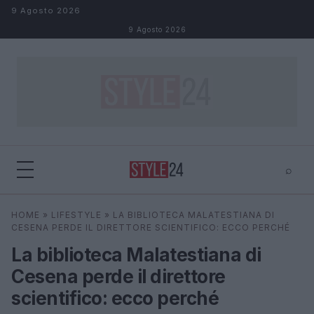
Salta al contenuto
9 Agosto 2026
9 Agosto 2026
⌕
×
⌕
HOME
»
LIFESTYLE
»
LA BIBLIOTECA MALATESTIANA DI
Cerca
CESENA PERDE IL DIRETTORE SCIENTIFICO: ECCO PERCHÉ
La biblioteca Malatestiana di
Cesena perde il direttore
scientifico: ecco perché