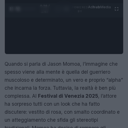
0:29 /
Ad
hub
Media
POWERED
1
/
4
1:47
BY
Quando si parla di Jason Momoa, l’immagine che
spesso viene alla mente è quella del guerriero
muscoloso e determinato, un vero e proprio “alpha”
che incarna la forza. Tuttavia, la realtà è ben più
complessa. Al
Festival di Venezia 2025
, l’attore
ha sorpreso tutti con un look che ha fatto
discutere: vestito di rosa, con smalto coordinato e
un atteggiamento che sfida gli stereotipi
tradizionali. Momoa ha deciso di rompere gli