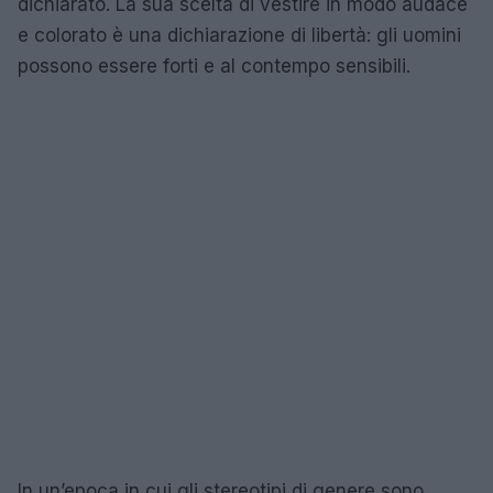
dichiarato. La sua scelta di vestire in modo audace
e colorato è una dichiarazione di libertà: gli uomini
possono essere forti e al contempo sensibili.
In un’epoca in cui gli stereotipi di genere sono