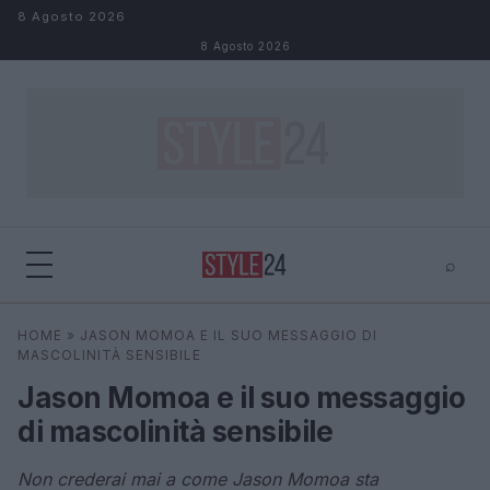
Salta al contenuto
8 Agosto 2026
8 Agosto 2026
⌕
×
⌕
HOME
»
JASON MOMOA E IL SUO MESSAGGIO DI
Cerca
MASCOLINITÀ SENSIBILE
Jason Momoa e il suo messaggio
di mascolinità sensibile
Non crederai mai a come Jason Momoa sta