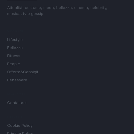
Attualità, costume, moda, bellezza, cinema, celebrity,
musica, tv e gossip.
SEZIONI
Lifestyle
Bellezza
Fitness
People
Offerte&Consigli
Benessere
MAGAZINE
Contattaci
LEGALE
Cookie Policy
Privacy Policy