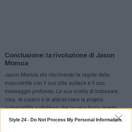
Conclusione: la rivoluzione di Jason
Momoa
Jason Momoa sta riscrivendo le regole della
mascolinità con il suo stile audace e il suo
messaggio profondo. La sua scelta di indossare
rosa, di curarsi e di abbracciare la propria
vulnerabilità sottolinea che la vera forza risiede
nell’autenticità. Il futuro della mascolinità si
Style 24 -
Do Not Process My Personal Information
prospetta ricco di cambiamenti, con Momoa come