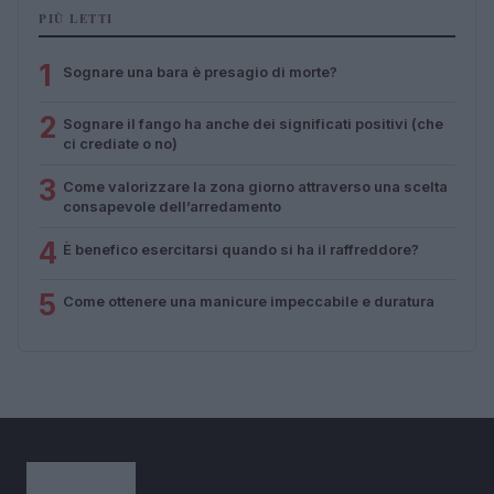
PIÙ LETTI
1
Sognare una bara è presagio di morte?
2
Sognare il fango ha anche dei significati positivi (che
ci crediate o no)
3
Come valorizzare la zona giorno attraverso una scelta
consapevole dell’arredamento
4
È benefico esercitarsi quando si ha il raffreddore?
5
Come ottenere una manicure impeccabile e duratura