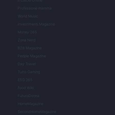
Il Calcio Online
Professione mamma
World Music
Investimenti Magazine
Money 365
Zona Nerd
B2B Magazine
People Magazine
Day Travel
Tutto Gaming
ESG 365
Food Wiki
FuturoDonna
HomeMagazine
SecondHomeMagazine