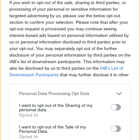
If you wish to opt-out of the sale, sharing to third parties, or
processing of your personal or sensitive information for
targeted advertising by us, please use the below opt-out
Esplorare il Giardino delle Meraviglie: piante
section to confirm your selection. Please note that after your
straordinarie e lezioni di vita
opt-out request is processed you may continue seeing
Cristian Castiglioni · 6 Ago 2026
interest-based ads based on personal information utilized by
us or personal information disclosed to third parties prior to
BELLEZZA
your opt-out. You may separately opt-out of the further
disclosure of your personal information by third parties on the
IAB’s list of downstream participants. This information may
also be disclosed by us to third parties on the
IAB’s List of
Downstream Participants
that may further disclose it to other
third parties.
Please note that this website/app uses one or more Google
Personal Data Processing Opt Outs
services and may gather and store information including but
not limited to your visit or usage behaviour. You may click to
I want to opt-out of the Sharing of my
personal data.
grant or deny consent to Google and its third-party tags to
Opted In
use your data for below specified purposes in below Google
consent section.
I want to opt-out of the Sale of my
Personal Data.
Scopri come l’imperfezione può essere la vera
Opted In
essenza della bellezza