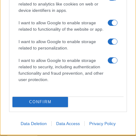
related to analytics like cookies on web or
PIÙ LETTI
device identifiers in apps.
1
Sognare una bara è presagio di morte?
I want to allow Google to enable storage
related to functionality of the website or app.
2
Sognare il fango ha anche dei significati positivi (che
ci crediate o no)
I want to allow Google to enable storage
related to personalization.
3
Come valorizzare la zona giorno attraverso una scelta
consapevole dell’arredamento
I want to allow Google to enable storage
related to security, including authentication
4
È benefico esercitarsi quando si ha il raffreddore?
functionality and fraud prevention, and other
user protection.
5
Come ottenere una manicure impeccabile e duratura
CONFIRM
Data Deletion
Data Access
Privacy Policy