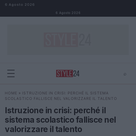
Salta al contenuto
6 Agosto 2026
6 Agosto 2026
⌕
×
⌕
HOME
»
ISTRUZIONE IN CRISI: PERCHÉ IL SISTEMA
Cerca
SCOLASTICO FALLISCE NEL VALORIZZARE IL TALENTO
Istruzione in crisi: perché il
sistema scolastico fallisce nel
valorizzare il talento