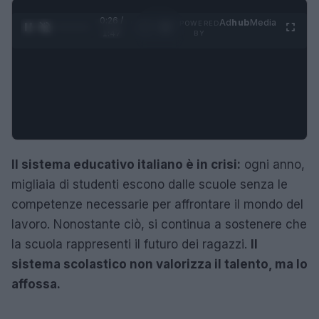
0:27 /
Ad
hub
Media
POWERED
1
/
4
1:47
BY
Il sistema educativo italiano è in crisi:
ogni anno,
migliaia di studenti escono dalle scuole senza le
competenze necessarie per affrontare il mondo del
lavoro. Nonostante ciò, si continua a sostenere che
la scuola rappresenti il futuro dei ragazzi.
Il
sistema scolastico non valorizza il talento, ma lo
affossa.