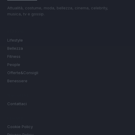
Attualità, costume, moda, bellezza, cinema, celebrity,
musica, tv e gossip.
SEZIONI
Lifestyle
Bellezza
Fitness
People
Offerte&Consigli
Benessere
MAGAZINE
Contattaci
LEGALE
Cookie Policy
Privacy Policy