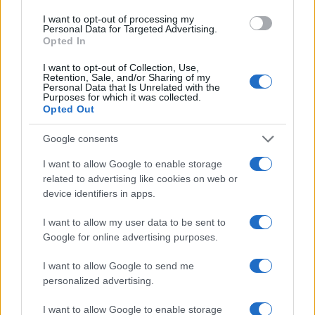
Camilla Fiore · 6 Ago 2026
I want to opt-out of processing my
Personal Data for Targeted Advertising.
Opted In
BELLEZZA
I want to opt-out of Collection, Use,
Retention, Sale, and/or Sharing of my
Personal Data that Is Unrelated with the
Purposes for which it was collected.
Opted Out
Google consents
I want to allow Google to enable storage
related to advertising like cookies on web or
device identifiers in apps.
I want to allow my user data to be sent to
Google for online advertising purposes.
Guida al biondo da supermodel: nuance, balayage e
gloss
I want to allow Google to send me
Cristian Castiglioni · 6 Ago 2026
personalized advertising.
I want to allow Google to enable storage