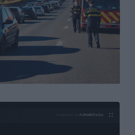
Ad
hub
Media
POWERED BY