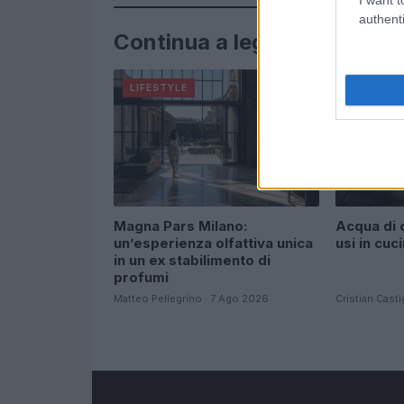
authenti
Continua a leggere
LIFESTYLE
ALIMENT
Magna Pars Milano:
Acqua di c
un’esperienza olfattiva unica
usi in cuc
in un ex stabilimento di
profumi
Matteo Pellegrino · 7 Ago 2026
Cristian Casti