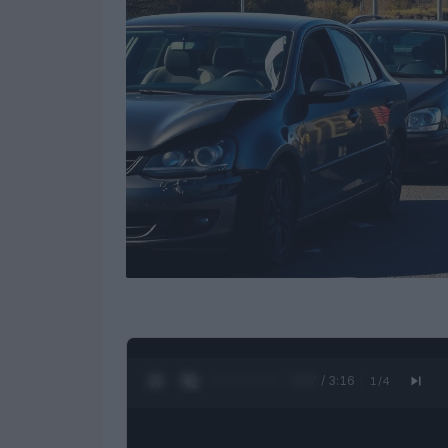
0:28 / 3:16
1
/
4