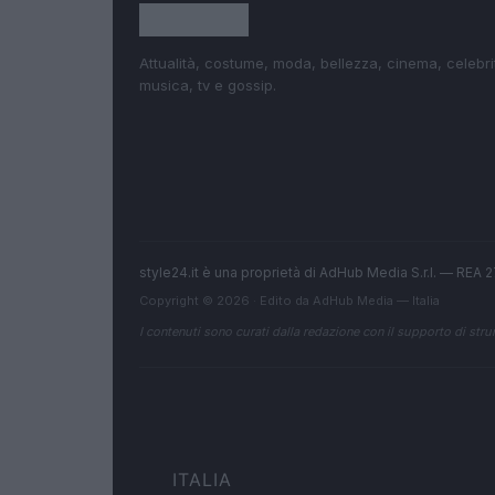
Attualità, costume, moda, bellezza, cinema, celebri
musica, tv e gossip.
style24.it è una proprietà di AdHub Media S.r.l. — REA
Copyright © 2026 · Edito da AdHub Media — Italia
I contenuti sono curati dalla redazione con il supporto di strum
ITALIA