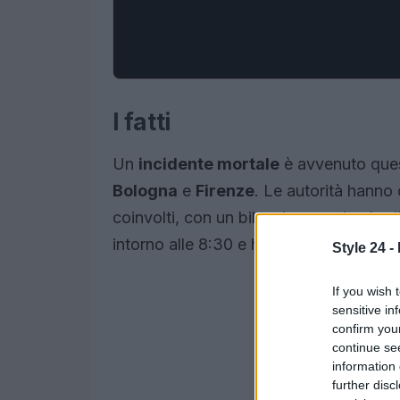
I fatti
Un
incidente mortale
è avvenuto ques
Bologna
e
Firenze
. Le autorità hanno
coinvolti, con un bilancio provvisorio di t
intorno alle 8:30 e ha immediatamente 
Style 24 -
If you wish 
sensitive in
confirm you
continue se
information 
further disc