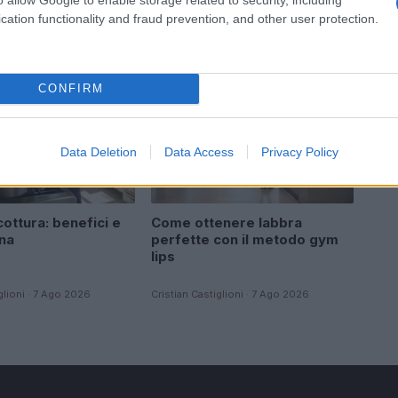
cation functionality and fraud prevention, and other user protection.
AZIONE
BELLEZZA
CONFIRM
Data Deletion
Data Access
Privacy Policy
ottura: benefici e
Come ottenere labbra
ina
perfette con il metodo gym
lips
glioni · 7 Ago 2026
Cristian Castiglioni · 7 Ago 2026