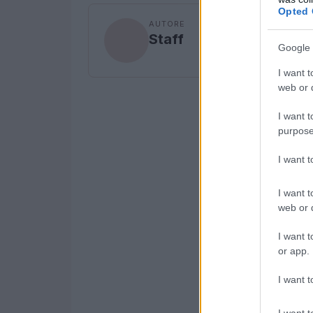
Opted 
AUTORE
Staff
Google 
I want t
web or d
I want t
purpose
I want 
I want t
web or d
I want t
or app.
I want t
I want t