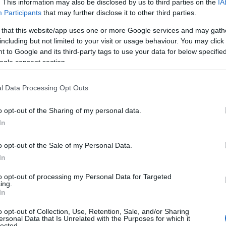
. This information may also be disclosed by us to third parties on the
IA
Participants
that may further disclose it to other third parties.
 that this website/app uses one or more Google services and may gath
including but not limited to your visit or usage behaviour. You may click 
 to Google and its third-party tags to use your data for below specifi
ogle consent section.
l Data Processing Opt Outs
o opt-out of the Sharing of my personal data.
In
o opt-out of the Sale of my Personal Data.
ul posto per gestire la situazione. Le code si
In
amenti anche su strade secondarie. Gli
to opt-out of processing my Personal Data for Targeted
ing.
ratto interessato e a seguire le indicazioni delle
In
o opt-out of Collection, Use, Retention, Sale, and/or Sharing
ersonal Data that Is Unrelated with the Purposes for which it
lected.