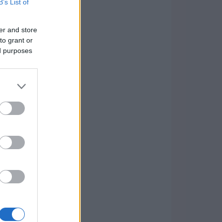
B’s List of
er and store
to grant or
ed purposes