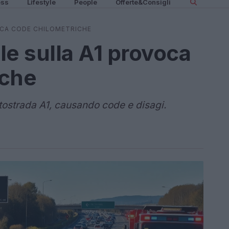
ess
Lifestyle
People
Offerte&Consigli
OCA CODE CHILOMETRICHE
le sulla A1 provoca
iche
tostrada A1, causando code e disagi.