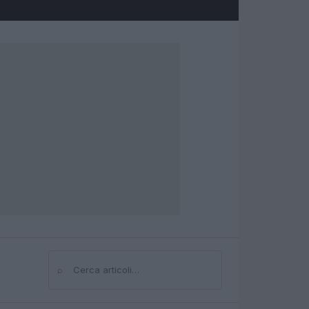
⌕
Cerca