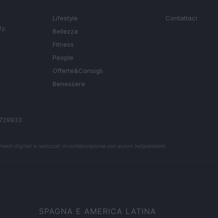
SEZIONI
MAGAZINE
Lifestyle
Contattaci
ty,
Bellezza
Fitness
People
Offerte&Consigli
Benessere
 2729933
enti digitali e realizzati in collaborazione con autori indipendenti.
SPAGNA E AMERICA LATINA