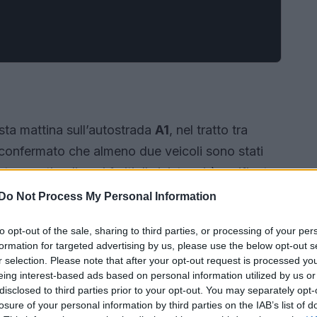
ta mattina sull’autostrada
A1
, nel tratto tra
 confermato che almeno due veicoli sono stati
re morti e diversi feriti. Il sinistro si è verificato
bloccato entrambe le corsie.
Do Not Process My Personal Information
to opt-out of the sale, sharing to third parties, or processing of your per
formation for targeted advertising by us, please use the below opt-out s
r selection. Please note that after your opt-out request is processed y
eing interest-based ads based on personal information utilized by us or
disclosed to third parties prior to your opt-out. You may separately opt-
losure of your personal information by third parties on the IAB’s list of