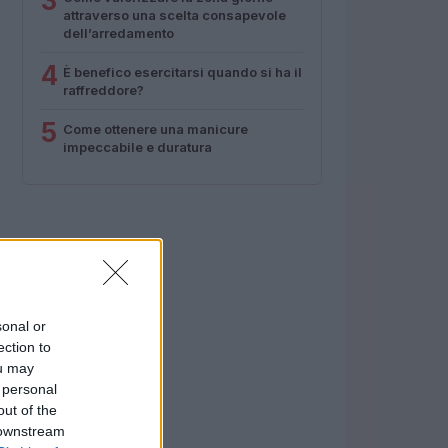
3
attraverso una scelta consapevole
dell’arredamento
4
È benefico esercitarsi quando si ha il
raffreddore?
5
Come ottenere una manicure
impeccabile e duratura
sonal or
ection to
ou may
 personal
out of the
 downstream