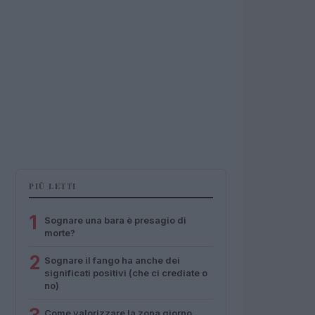
PIÙ LETTI
1
Sognare una bara è presagio di
morte?
2
Sognare il fango ha anche dei
significati positivi (che ci crediate o
no)
Come valorizzare la zona giorno