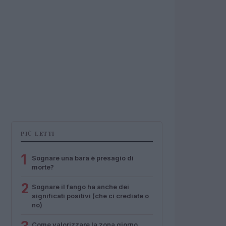
PIÙ LETTI
1
Sognare una bara è presagio di
morte?
2
Sognare il fango ha anche dei
significati positivi (che ci crediate o
no)
Come valorizzare la zona giorno