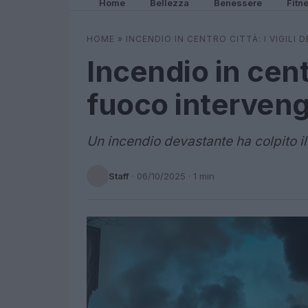
Home
Bellezza
Benessere
Fitn
HOME
»
INCENDIO IN CENTRO CITTÀ: I VIGIL
Incendio in centro
fuoco interven
Un incendio devastante ha colpito il 
Staff
·
06/10/2025
· 1 min