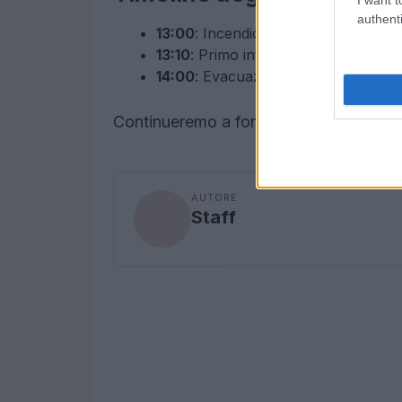
authenti
13:00
: Incendio segnalato in via Ro
13:10
: Primo intervento dei vigili del
14:00
: Evacuazione dell’area circost
Continueremo a fornire aggiornamenti 
AUTORE
Staff