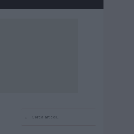
⌕
Cerca