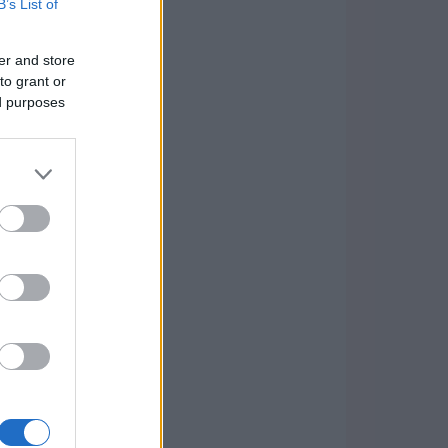
B’s List of
er and store
to grant or
ed purposes