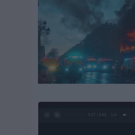
0:28 / 2:02
1
/
4