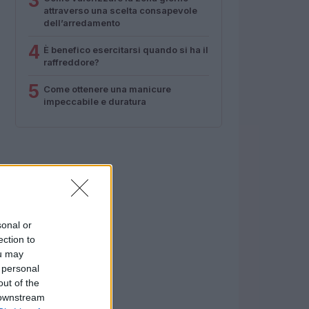
3
attraverso una scelta consapevole
dell’arredamento
4
È benefico esercitarsi quando si ha il
raffreddore?
5
Come ottenere una manicure
impeccabile e duratura
sonal or
ection to
ou may
 personal
out of the
 downstream