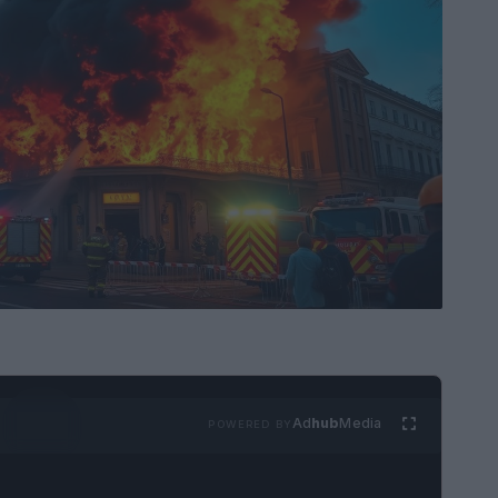
Ad
hub
Media
POWERED BY