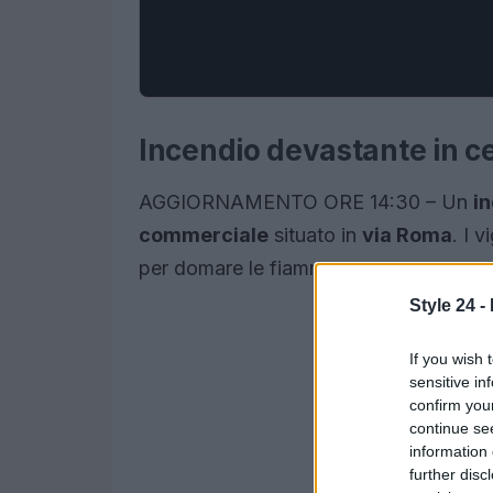
Incendio devastante in ce
AGGIORNAMENTO ORE 14:30 – Un
i
commerciale
situato in
via Roma
. I 
per domare le fiamme.
Style 24 -
If you wish 
sensitive in
confirm you
continue se
information 
further disc