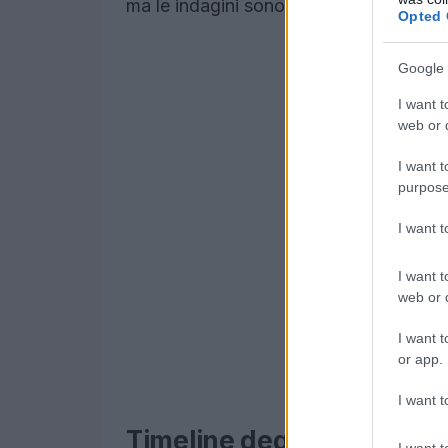
ma le indagini sono in corso. Non si se
Opted 
Google 
I want t
web or d
I want t
purpose
I want 
I want t
web or d
I want t
or app.
I want t
Timeline degli eventi
I want t