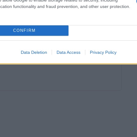
cation functionality and fraud prevention, and other user protection.
ma.
 fuoco.
ante.
CONFIRM
man mano che arrivano nuove informazioni.
Data Deletion
Data Access
Privacy Policy