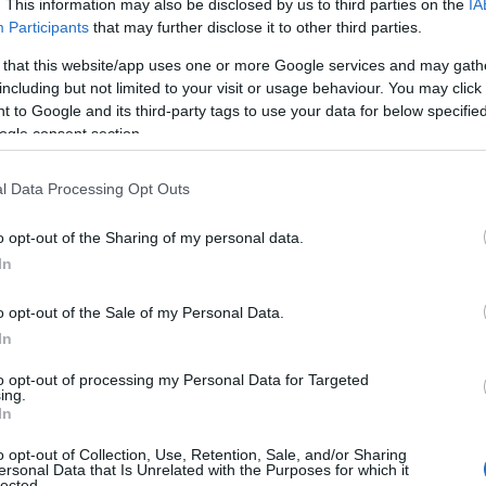
. This information may also be disclosed by us to third parties on the
IA
Participants
that may further disclose it to other third parties.
 that this website/app uses one or more Google services and may gath
including but not limited to your visit or usage behaviour. You may click 
 to Google and its third-party tags to use your data for below specifi
ogle consent section.
l Data Processing Opt Outs
o opt-out of the Sharing of my personal data.
che
quattro squadre di vigili del fuoco
stanno
In
testimoni oculari riferiscono di aver visto fiamme
o opt-out of the Sale of my Personal Data.
In
stante per motivi di sicurezza.
Strade
to opt-out of processing my Personal Data for Targeted
ing.
e la polizia sta gestendo la situazione.
In
o opt-out of Collection, Use, Retention, Sale, and/or Sharing
co, l’origine dell’incendio è ancora sconosciuta,
ersonal Data that Is Unrelated with the Purposes for which it
lected.