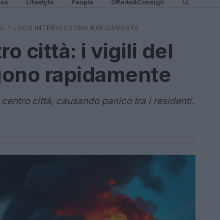
ess
Lifestyle
People
Offerte&Consigli
I DEL FUOCO INTERVENGONO RAPIDAMENTE
 città: i vigili del
gono rapidamente
centro città, causando panico tra i residenti.