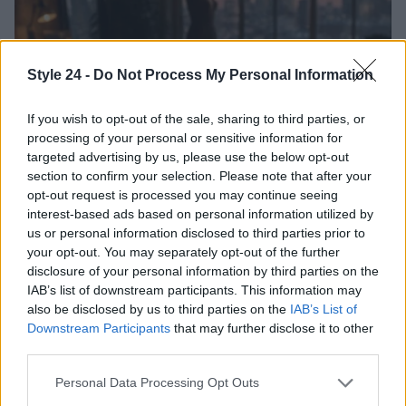
Style 24 -
Do Not Process My Personal Information
If you wish to opt-out of the sale, sharing to third parties, or
processing of your personal or sensitive information for
targeted advertising by us, please use the below opt-out
section to confirm your selection. Please note that after your
opt-out request is processed you may continue seeing
Dove si terrà Vogue World nel 2027: la scelta di San
interest-based ads based on personal information utilized by
Francisco
us or personal information disclosed to third parties prior to
Matteo Pellegrino · 6 Ago 2026
your opt-out. You may separately opt-out of the further
disclosure of your personal information by third parties on the
LIFESTYLE
IAB’s list of downstream participants. This information may
also be disclosed by us to third parties on the
IAB’s List of
Downstream Participants
that may further disclose it to other
third parties.
Please note that this website/app uses one or more Google
Personal Data Processing Opt Outs
services and may gather and store information including but