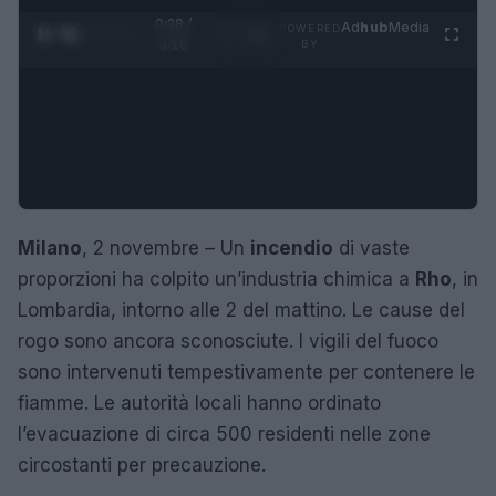
0:28 /
Ad
hub
Media
POWERED
1
/
4
3:16
BY
Milano
, 2 novembre – Un
incendio
di vaste
proporzioni ha colpito un’industria chimica a
Rho
, in
Lombardia, intorno alle 2 del mattino. Le cause del
rogo sono ancora sconosciute. I vigili del fuoco
sono intervenuti tempestivamente per contenere le
fiamme. Le autorità locali hanno ordinato
l’evacuazione di circa 500 residenti nelle zone
circostanti per precauzione.