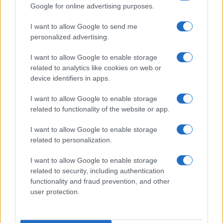
Google for online advertising purposes.
4
È benefico esercitarsi quando si ha il raffreddore?
I want to allow Google to send me
5
Come ottenere una manicure impeccabile e duratura
personalized advertising.
I want to allow Google to enable storage
related to analytics like cookies on web or
device identifiers in apps.
I want to allow Google to enable storage
related to functionality of the website or app.
I want to allow Google to enable storage
Attualità, costume, moda, bellezza, cinema, celebrity,
related to personalization.
musica, tv e gossip.
I want to allow Google to enable storage
related to security, including authentication
SEZIONI
functionality and fraud prevention, and other
Lifestyle
user protection.
Bellezza
Fitness