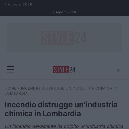
Salta al contenuto
7 Agosto 2026
7 Agosto 2026
⌕
×
⌕
HOME
»
INCENDIO DISTRUGGE UN’INDUSTRIA CHIMICA IN
Cerca
LOMBARDIA
Incendio distrugge un’industria
chimica in Lombardia
Un incendio devastante ha colpito un'industria chimica