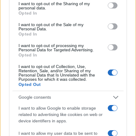
not limited to your visit or usage behaviour. You may click to
I want to opt-out of the Sharing of my
personal data.
grant or deny consent to Google and its third-party tags to
Opted In
use your data for below specified purposes in below Google
consent section.
I want to opt-out of the Sale of my
Personal Data.
Opted In
Come riconoscere e risolvere i problemi della lavanda
I want to opt-out of processing my
nel tuo giardino
Personal Data for Targeted Advertising.
Opted In
Beatrice Bonaventura · 6 Ago 2026
I want to opt-out of Collection, Use,
Retention, Sale, and/or Sharing of my
Personal Data that Is Unrelated with the
Purposes for which it was collected.
PIÙ LETTI
Opted Out
1
Sognare una bara è presagio di morte?
Google consents
2
I want to allow Google to enable storage
Sognare il fango ha anche dei significati positivi (che
related to advertising like cookies on web or
ci crediate o no)
device identifiers in apps.
3
Come valorizzare la zona giorno attraverso una scelta
consapevole dell’arredamento
I want to allow my user data to be sent to