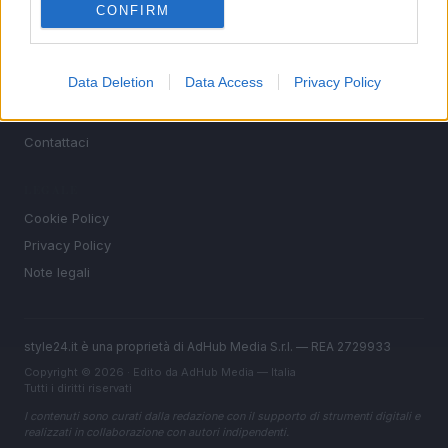
CONFIRM
People
Offerte&Consigli
Benessere
Data Deletion
Data Access
Privacy Policy
MAGAZINE
Contattaci
LEGALE
Cookie Policy
Privacy Policy
Note legali
style24.it è una proprietà di AdHub Media S.r.l. — REA 2729933
Copyright © 2026 · Edito da AdHub Media — Italia
Tutti i diritti riservati
I contenuti sono curati dalla redazione con il supporto di strumenti digitali e
realizzati in collaborazione con autori indipendenti.