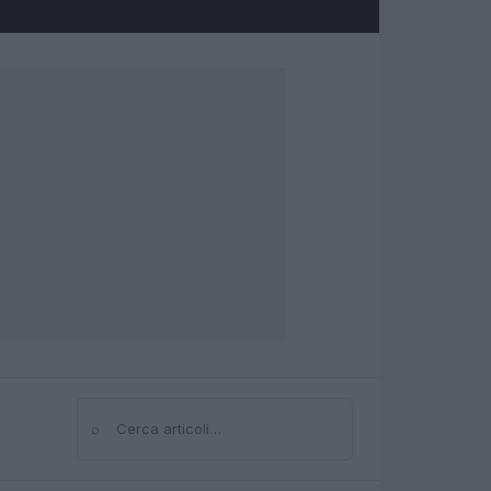
⌕
Cerca