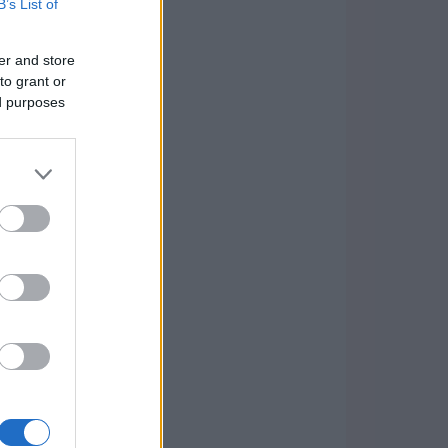
B’s List of
er and store
to grant or
ed purposes