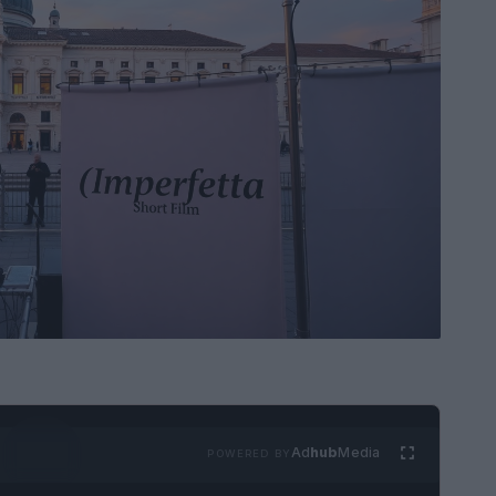
Ad
hub
Media
POWERED BY