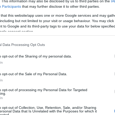
. This information may also be disclosed by us to third parties on the
IA
Participants
that may further disclose it to other third parties.
 that this website/app uses one or more Google services and may gath
including but not limited to your visit or usage behaviour. You may click 
 to Google and its third-party tags to use your data for below specifi
ogle consent section.
l Data Processing Opt Outs
o opt-out of the Sharing of my personal data.
In
o opt-out of the Sale of my Personal Data.
In
ida le convenzioni
to opt-out of processing my Personal Data for Targeted
ing.
In
a
e diretto da
Nicolò Bressan Degli Antoni
,
o opt-out of Collection, Use, Retention, Sale, and/or Sharing
ovenne che si ritrova a confrontarsi con la
ersonal Data that Is Unrelated with the Purposes for which it
lected.