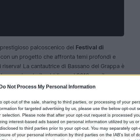
l prestigioso palcoscenico del
Festival di
 con un progetto che affronta temi profondi e
ci riserva! La cantautrice di Bassano del Grappa è
do emozionato il pubblico nel 2016 con il suo
 però, il suo obiettivo è presentare la colonna
Do Not Process My Personal Information
aggio che esplora il delicato tema dell’identità
to opt-out of the sale, sharing to third parties, or processing of your per
 Sei curioso di scoprire di più? Continua a
formation for targeted advertising by us, please use the below opt-out s
r selection. Please note that after your opt-out request is processed y
eing interest-based ads based on personal information utilized by us or
disclosed to third parties prior to your opt-out. You may separately opt-
losure of your personal information by third parties on the IAB’s list of