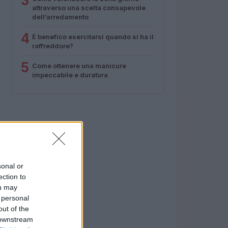
3
attraverso una scelta consapevole
dell’arredamento
4
È benefico esercitarsi quando si ha il
raffreddore?
5
Come ottenere una manicure
impeccabile e duratura
sonal or
ection to
ou may
 personal
out of the
 downstream