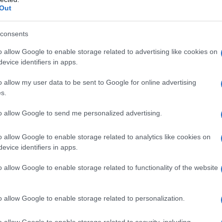
non piacersi. La rottura con il fidanzato la
Out
rtuale che si rivela essere un inganno. Ma cosa
imperfetta” ha un valore inestimabile? Questo
consents
è uno dei fili conduttori della musica di
o allow Google to enable storage related to advertising like cookies on
evice identifiers in apps.
i stereotipi e per l’inclusione di tutte le
a essere difficile accettarsi in un mondo che
o allow my user data to be sent to Google for online advertising
i?
s.
to allow Google to send me personalized advertising.
’è
” è l’inno perfetto per questo cortometraggio,
mata “
(Im)perfetta Version
“. La canzone invita
o allow Google to enable storage related to analytics like cookies on
evice identifiers in apps.
lezza, piuttosto che inseguire modelli
on ci sia tempo per te / Non cercare fuori /
o allow Google to enable storage related to functionality of the website
to, un mantra che Michielin ha fatto suo,
escita personale e professionale. Ti è mai
o allow Google to enable storage related to personalization.
ettative degli altri?
o allow Google to enable storage related to security, including