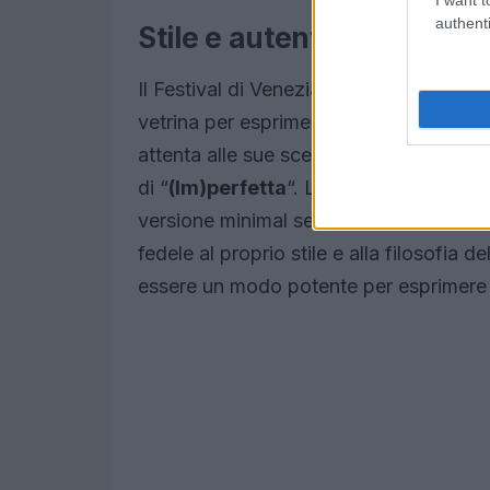
authenti
Stile e autenticità sul ta
Il Festival di Venezia non è solo un pa
vetrina per esprimere la propria person
attenta alle sue scelte stilistiche, ha o
di “
(Im)perfetta
“. La gonna color sena
versione minimal senza accessori, ha me
fedele al proprio stile e alla filosofia
essere un modo potente per esprimere