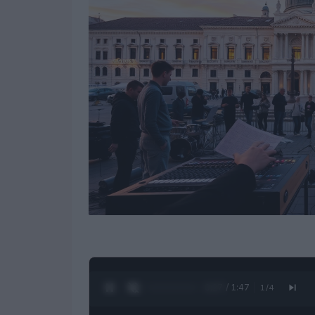
0:28 / 1:47
1
/
4