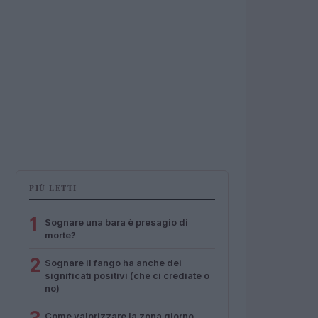
PIÙ LETTI
1
Sognare una bara è presagio di
morte?
2
Sognare il fango ha anche dei
significati positivi (che ci crediate o
no)
Come valorizzare la zona giorno