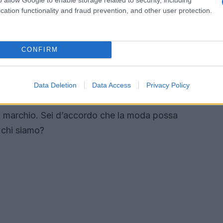
cation functionality and fraud prevention, and other user protection.
ppeto rosso
lcoscenico per i film, ma anche un’importante
CONFIRM
alità attraverso la moda. Michielin, sempre
ptato per un look firmato
Miu Miu
per l’anteprima
pe abbinata a un top marrone, scelta in una
Data Deletion
Data Access
Privacy Policy
sso in risalto la sua intenzione di rimanere
 del marchio. Sei d’accordo che la moda possa
 chi siamo?