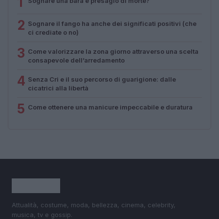
1
Sognare una bara è presagio di morte?
2
Sognare il fango ha anche dei significati positivi (che
ci crediate o no)
3
Come valorizzare la zona giorno attraverso una scelta
consapevole dell’arredamento
4
Senza Cri e il suo percorso di guarigione: dalle
cicatrici alla libertà
5
Come ottenere una manicure impeccabile e duratura
Attualità, costume, moda, bellezza, cinema, celebrity,
musica, tv e gossip.