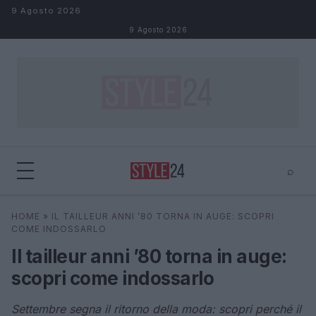
Salta al contenuto
9 Agosto 2026
9 Agosto 2026
⌕
×
⌕
HOME
»
IL TAILLEUR ANNI ’80 TORNA IN AUGE: SCOPRI
Cerca
COME INDOSSARLO
Il tailleur anni ’80 torna in auge:
scopri come indossarlo
Settembre segna il ritorno della moda: scopri perché il