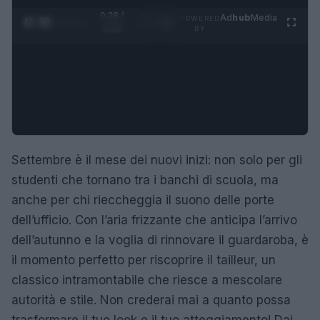
0:29 /
Ad
hub
Media
POWERED
1
/
4
3:16
BY
Settembre è il mese dei nuovi inizi: non solo per gli
studenti che tornano tra i banchi di scuola, ma
anche per chi rieccheggia il suono delle porte
dell’ufficio. Con l’aria frizzante che anticipa l’arrivo
dell’autunno e la voglia di rinnovare il guardaroba, è
il momento perfetto per riscoprire il tailleur, un
classico intramontabile che riesce a mescolare
autorità e stile. Non crederai mai a quanto possa
trasformare il tuo look e il tuo atteggiamento! Dai