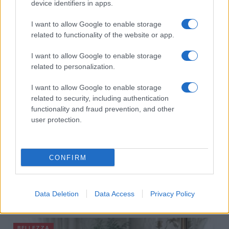
device identifiers in apps.
ad un appuntamento romantico
Matteo Pellegrino · 9 Ago 2026
I want to allow Google to enable storage
related to functionality of the website or app.
BELLEZZA
I want to allow Google to enable storage
related to personalization.
I want to allow Google to enable storage
related to security, including authentication
functionality and fraud prevention, and other
user protection.
CONFIRM
Come il face icing può trasformare la tua routine di
bellezza
Data Deletion
Data Access
Privacy Policy
Cristian Castiglioni · 9 Ago 2026
BELLEZZA