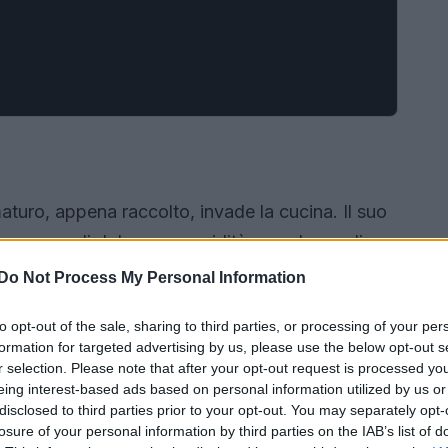
uro, appena raccolto, invade la cucina. Il suo
romessa di dolcezza e acidità, una danza di
n un abbraccio perfetto.
Il palato non mente
Do Not Process My Personal Information
ce del sole e l’acqua che lo nutre.
to opt-out of the sale, sharing to third parties, or processing of your per
formation for targeted advertising by us, please use the below opt-out s
r selection. Please note that after your opt-out request is processed y
eing interest-based ads based on personal information utilized by us or
disclosed to third parties prior to your opt-out. You may separately opt-
losure of your personal information by third parties on the IAB’s list of