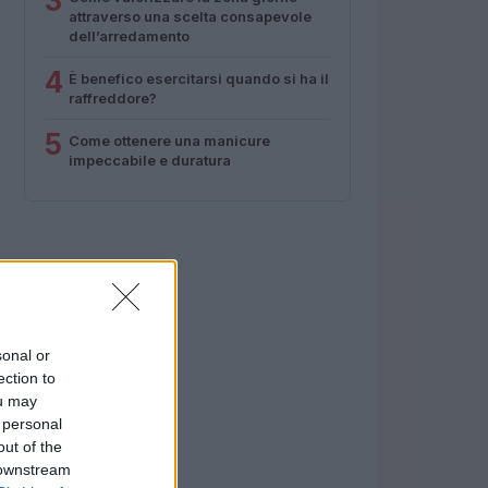
3
attraverso una scelta consapevole
dell’arredamento
4
È benefico esercitarsi quando si ha il
raffreddore?
5
Come ottenere una manicure
impeccabile e duratura
sonal or
ection to
ou may
 personal
out of the
 downstream