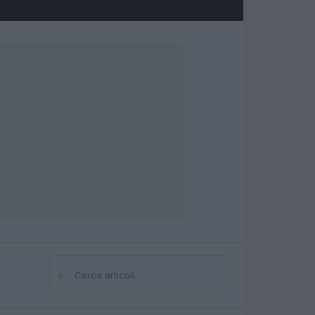
⌕
Cerca