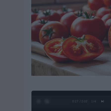
0:28 / 2:02
1
/
4