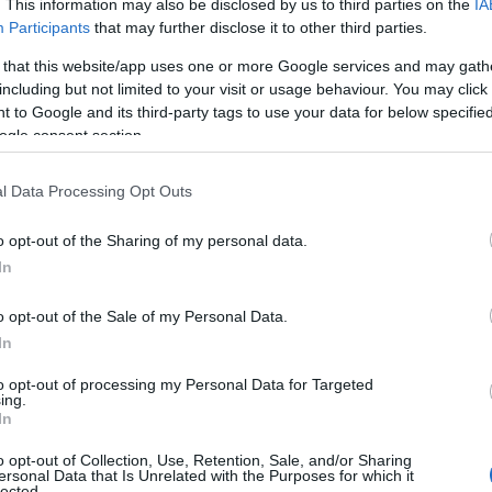
. This information may also be disclosed by us to third parties on the
IA
Participants
that may further disclose it to other third parties.
 that this website/app uses one or more Google services and may gath
including but not limited to your visit or usage behaviour. You may click 
 to Google and its third-party tags to use your data for below specifi
ogle consent section.
l Data Processing Opt Outs
o opt-out of the Sharing of my personal data.
In
o opt-out of the Sale of my Personal Data.
In
lla del pomodoro è una delle più affascinanti.
to opt-out of processing my Personal Data for Targeted
in Europa nel XVI secolo, dove inizialmente
ing.
In
ntale. Solo nel XIX secolo è diventato un
o opt-out of Collection, Use, Retention, Sale, and/or Sharing
terranea, grazie alla sua versatilità e ai suoi
ersonal Data that Is Unrelated with the Purposes for which it
lected.