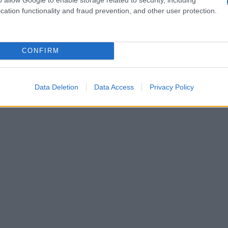
gni volta che si gusta un piatto a base di
cation functionality and fraud prevention, and other user protection.
oro di chi lo ha coltivato con passione.
CONFIRM
Data Deletion
Data Access
Privacy Policy