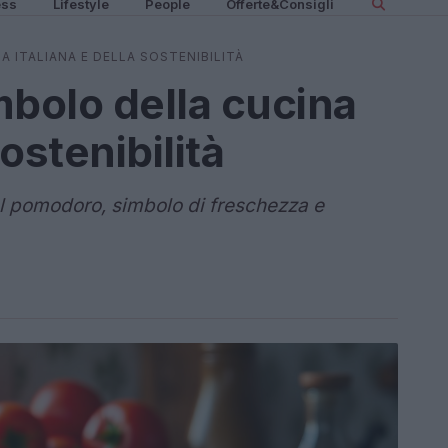
ess
Lifestyle
People
Offerte&Consigli
 ITALIANA E DELLA SOSTENIBILITÀ
mbolo della cucina
sostenibilità
l pomodoro, simbolo di freschezza e