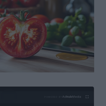
Ad
hub
Media
POWERED BY