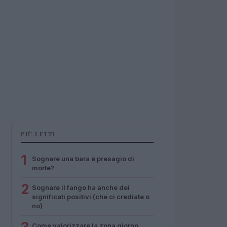
PIÙ LETTI
1
Sognare una bara è presagio di
morte?
2
Sognare il fango ha anche dei
significati positivi (che ci crediate o
no)
Come valorizzare la zona giorno