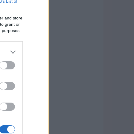
B’s List of
er and store
to grant or
ed purposes