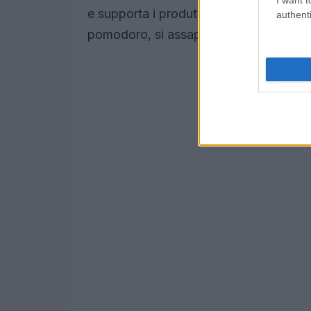
e supporta i produttori del territorio. O
authenti
pomodoro, si assapora la storia e il lav