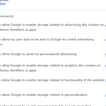
un semplice ingrediente:
rappresenta una
Out
tura gastronomica.
consents
one
o allow Google to enable storage related to advertising like cookies on
evice identifiers in apps.
attenzione e cura. Ogni varietà, dal San
o allow my user data to be sent to Google for online advertising
liarità.
Fermentazione
, essiccazione e
s.
ano il suo sapore unico. Ad esempio, la passata
to allow Google to send me personalized advertising.
so che richiede tempo ma ripaga con un gusto
hi e di stagione è fondamentale per garantire un
o allow Google to enable storage related to analytics like cookies on
evice identifiers in apps.
o allow Google to enable storage related to functionality of the website
rio
o allow Google to enable storage related to personalization.
orta
e della sostenibilità. Scegliere pomodori
a coltivazioni locali riduce l’impatto ambientale
o allow Google to enable storage related to security, including