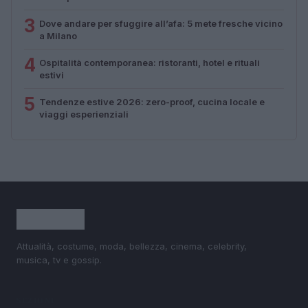
3
Dove andare per sfuggire all’afa: 5 mete fresche vicino
a Milano
4
Ospitalità contemporanea: ristoranti, hotel e rituali
estivi
5
Tendenze estive 2026: zero-proof, cucina locale e
viaggi esperienziali
Attualità, costume, moda, bellezza, cinema, celebrity,
musica, tv e gossip.
SEZIONI