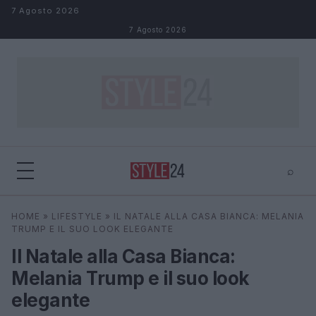
Salta al contenuto
7 Agosto 2026
7 Agosto 2026
⌕
×
⌕
HOME
»
LIFESTYLE
»
IL NATALE ALLA CASA BIANCA: MELANIA
Cerca
TRUMP E IL SUO LOOK ELEGANTE
Il Natale alla Casa Bianca:
Melania Trump e il suo look
elegante