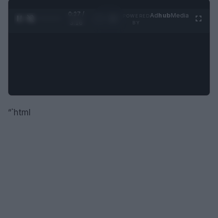
0:28 /
Ad
hub
Media
POWERED
1
/
4
3:16
BY
“`html