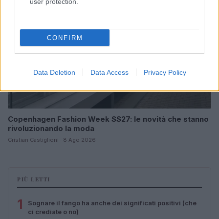
user protection.
CONFIRM
Data Deletion
Data Access
Privacy Policy
Copenhagen Fashion Week SS27: le novità che stanno
rivoluzionando la moda
Cristian Castiglioni · 8 Ago 2026
PIÙ LETTI
1
Sognare il fango ha anche dei significati positivi (che
ci crediate o no)