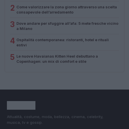
2
Come valorizzare la zona giorno attraverso una scelta
consapevole dell’arredamento
3
Dove andare per sfuggire all’afa: 5 mete fresche vicino
a Milano
4
Ospitalità contemporanea: ristoranti, hotel e rituali
estivi
5
Le nuove Havaianas Kitten Heel debuttano a
Copenhagen: un mix di comfort e stile
Attualità, costume, moda, bellezza, cinema, celebrity,
musica, tv e gossip.