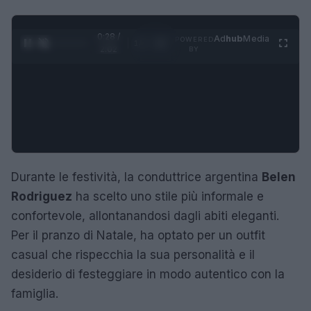
0:29 /
Ad
hub
Media
POWERED
1
/
4
2:02
BY
Durante le festività, la conduttrice argentina
Belen
Rodriguez
ha scelto uno stile più informale e
confortevole, allontanandosi dagli abiti eleganti.
Per il pranzo di Natale, ha optato per un outfit
casual che rispecchia la sua personalità e il
desiderio di festeggiare in modo autentico con la
famiglia.