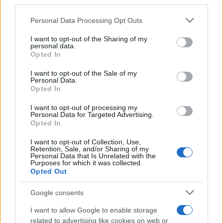
third parties.
Please note that this website/app uses one or more Google
Personal Data Processing Opt Outs
services and may gather and store information including but
Continua a leggere
not limited to your visit or usage behaviour. You may click to
I want to opt-out of the Sharing of my
personal data.
grant or deny consent to Google and its third-party tags to
Opted In
use your data for below specified purposes in below Google
LIFESTYLE
consent section.
I want to opt-out of the Sale of my
Personal Data.
Opted In
I want to opt-out of processing my
Personal Data for Targeted Advertising.
Opted In
I want to opt-out of Collection, Use,
Retention, Sale, and/or Sharing of my
Personal Data that Is Unrelated with the
Purposes for which it was collected.
Opted Out
Google consents
Feng Shui: consigli per posizionare il divano in modo
I want to allow Google to enable storage
armonico
related to advertising like cookies on web or