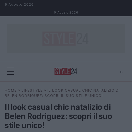
Salta al contenuto
9 Agosto 2026
9 Agosto 2026
⌕
×
⌕
HOME
»
LIFESTYLE
»
IL LOOK CASUAL CHIC NATALIZIO DI
Cerca
BELEN RODRIGUEZ: SCOPRI IL SUO STILE UNICO!
Il look casual chic natalizio di
Belen Rodriguez: scopri il suo
stile unico!