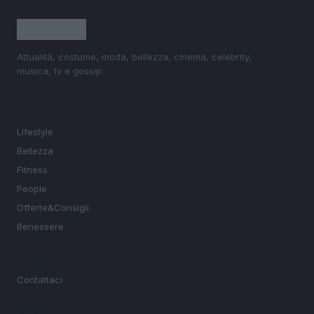
Attualità, costume, moda, bellezza, cinema, celebrity,
musica, tv e gossip.
SEZIONI
Lifestyle
Bellezza
Fitness
People
Offerte&Consigli
Benessere
MAGAZINE
Contattaci
LEGALE