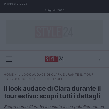
Salta al contenuto
9 Agosto 2026
9 Agosto 2026
⌕
×
⌕
HOME
»
IL LOOK AUDACE DI CLARA DURANTE IL TOUR
Cerca
ESTIVO: SCOPRI TUTTI I DETTAGLI
Il look audace di Clara durante il
tour estivo: scopri tutti i dettagli
Scopri come Clara ha incantato il suo pubblico con un