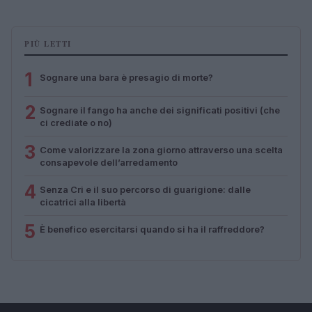
PIÙ LETTI
1
Sognare una bara è presagio di morte?
2
Sognare il fango ha anche dei significati positivi (che
ci crediate o no)
3
Come valorizzare la zona giorno attraverso una scelta
consapevole dell’arredamento
4
Senza Cri e il suo percorso di guarigione: dalle
cicatrici alla libertà
5
È benefico esercitarsi quando si ha il raffreddore?