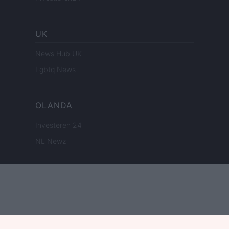
UK
News Hub UK
Lgbtq News
OLANDA
Investeren 24
NL Newz