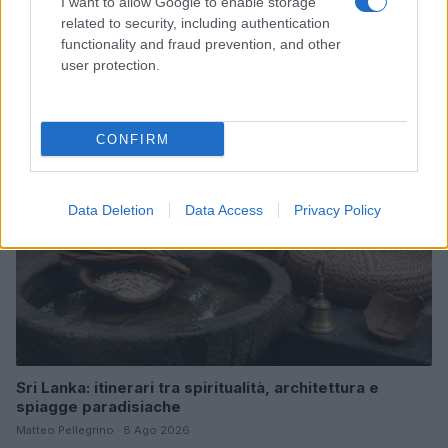
I want to allow Google to enable storage
Matrimonio Cristiano Ronaldo: il grande evento a
related to security, including authentication
Madeira nel weekend del 9 agosto
functionality and fraud prevention, and other
user protection.
Beatrice Bonaventura · 8 Ago 2026
LIFESTYLE
CONFIRM
Data Deletion
Data Access
Privacy Policy
Sri Lanka: itinerari tra spiritualità, architettura e
spiagge paradisiache
Matteo Pellegrino · 8 Ago 2026