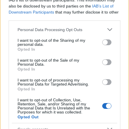
IAB’s list of downstream participants. This information may
also be disclosed by us to third parties on the
IAB’s List of
Downstream Participants
that may further disclose it to other
third parties.
Please note that this website/app uses one or more Google
Personal Data Processing Opt Outs
services and may gather and store information including but
not limited to your visit or usage behaviour. You may click to
I want to opt-out of the Sharing of my
personal data.
grant or deny consent to Google and its third-party tags to
Opted In
use your data for below specified purposes in below Google
consent section.
I want to opt-out of the Sale of my
Continua a leggere
Personal Data.
Opted In
BELLEZZA
I want to opt-out of processing my
Personal Data for Targeted Advertising.
Opted In
I want to opt-out of Collection, Use,
Retention, Sale, and/or Sharing of my
Personal Data that Is Unrelated with the
Purposes for which it was collected.
Opted Out