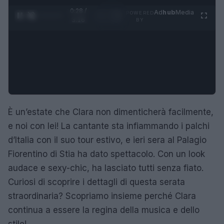
0:29 /
Ad
hub
Media
POWERED
1
/
4
3:16
BY
È un’estate che Clara non dimenticherà facilmente,
e noi con lei! La cantante sta infiammando i palchi
d’Italia con il suo tour estivo, e ieri sera al Palagio
Fiorentino di Stia ha dato spettacolo. Con un look
audace e sexy-chic, ha lasciato tutti senza fiato.
Curiosi di scoprire i dettagli di questa serata
straordinaria? Scopriamo insieme perché Clara
continua a essere la regina della musica e dello
stile!