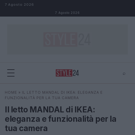
Salta al contenuto
7 Agosto 2026
7 Agosto 2026
⌕
×
⌕
HOME
»
IL LETTO MANDAL DI IKEA: ELEGANZA E
Cerca
FUNZIONALITÀ PER LA TUA CAMERA
Il letto MANDAL di IKEA:
eleganza e funzionalità per la
tua camera