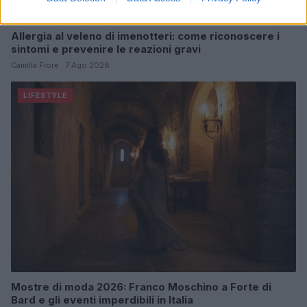
Allergia al veleno di imenotteri: come riconoscere i
sintomi e prevenire le reazioni gravi
Camilla Fiore · 7 Ago 2026
LIFESTYLE
Mostre di moda 2026: Franco Moschino a Forte di
Bard e gli eventi imperdibili in Italia