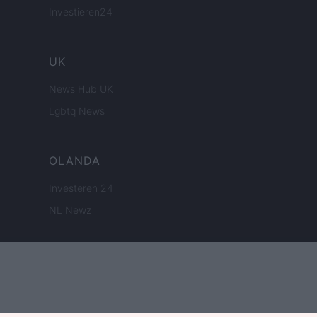
Investieren24
UK
News Hub UK
Lgbtq News
OLANDA
Investeren 24
NL Newz