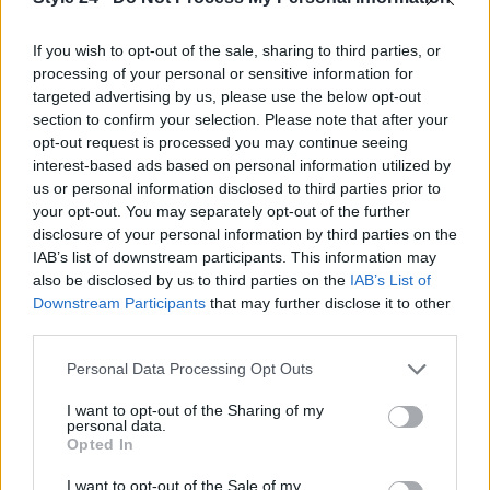
rendendola un rifugio di
eleganza e tranquillità
. Non
If you wish to opt-out of the sale, sharing to third parties, or
sarebbe bello tornare a casa e sentirsi subito in un
processing of your personal or sensitive information for
angolo di paradiso?
targeted advertising by us, please use the below opt-out
section to confirm your selection. Please note that after your
opt-out request is processed you may continue seeing
interest-based ads based on personal information utilized by
AUTORE
us or personal information disclosed to third parties prior to
Staff
your opt-out. You may separately opt-out of the further
disclosure of your personal information by third parties on the
IAB’s list of downstream participants. This information may
also be disclosed by us to third parties on the
IAB’s List of
Downstream Participants
that may further disclose it to other
third parties.
Please note that this website/app uses one or more Google
Personal Data Processing Opt Outs
services and may gather and store information including but
not limited to your visit or usage behaviour. You may click to
I want to opt-out of the Sharing of my
personal data.
grant or deny consent to Google and its third-party tags to
Opted In
use your data for below specified purposes in below Google
consent section.
I want to opt-out of the Sale of my