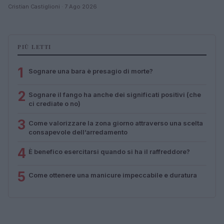
Cristian Castiglioni · 7 Ago 2026
PIÙ LETTI
1
Sognare una bara è presagio di morte?
2
Sognare il fango ha anche dei significati positivi (che
ci crediate o no)
3
Come valorizzare la zona giorno attraverso una scelta
consapevole dell’arredamento
4
È benefico esercitarsi quando si ha il raffreddore?
5
Come ottenere una manicure impeccabile e duratura