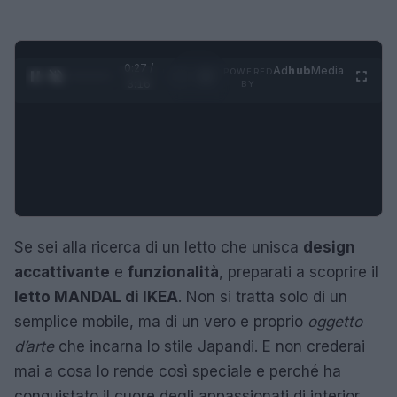
0:28 /
Ad
hub
Media
POWERED
1
/
4
3:16
BY
Se sei alla ricerca di un letto che unisca
design
accattivante
e
funzionalità
, preparati a scoprire il
letto MANDAL di IKEA
. Non si tratta solo di un
semplice mobile, ma di un vero e proprio
oggetto
d’arte
che incarna lo stile Japandi. E non crederai
mai a cosa lo rende così speciale e perché ha
conquistato il cuore degli appassionati di interior