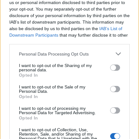
perdita e crescita. La sua capacità di toccare le
us or personal information disclosed to third parties prior to
your opt-out. You may separately opt-out of the further
corde più profonde del cuore umano è ciò che la
disclosure of your personal information by third parties on the
rende una delle artiste più importanti della sua
IAB’s list of downstream participants. This information may
generazione. Continueremo a cantare le sue
also be disclosed by us to third parties on the
IAB’s List of
Downstream Participants
that may further disclose it to other
canzoni, trovando conforto e connessione in ogni
third parties.
nota, proprio come abbiamo fatto durante la nostra
Please note that this website/app uses one or more Google
giovinezza. E tu, quale canzone di Olivia senti più
Personal Data Processing Opt Outs
services and may gather and store information including but
vicina? 🎶 #OliviaRodrigo #MusicaCheUnisce
not limited to your visit or usage behaviour. You may click to
I want to opt-out of the Sharing of my
personal data.
grant or deny consent to Google and its third-party tags to
Opted In
use your data for below specified purposes in below Google
consent section.
I want to opt-out of the Sale of my
AUTORE
Personal Data.
Staff
Opted In
I want to opt-out of processing my
Personal Data for Targeted Advertising.
Opted In
I want to opt-out of Collection, Use,
Retention, Sale, and/or Sharing of my
Personal Data that Is Unrelated with the