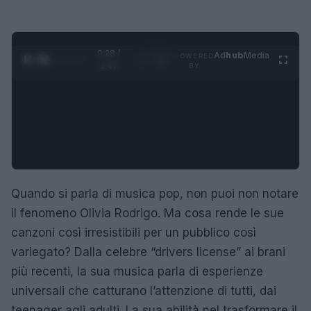
0:29 /
Ad
hub
Media
POWERED
1
/
4
1:47
BY
Quando si parla di musica pop, non puoi non notare
il fenomeno Olivia Rodrigo. Ma cosa rende le sue
canzoni così irresistibili per un pubblico così
variegato? Dalla celebre “drivers license” ai brani
più recenti, la sua musica parla di esperienze
universali che catturano l’attenzione di tutti, dai
teenager agli adulti. La sua abilità nel trasformare il