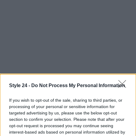
Style 24 -
Do Not Process My Personal Information
Conclusione: un legame generazionale
If you wish to opt-out of the sale, sharing to third parties, or
In conclusione, la musica di Olivia Rodrigo è più di
processing of your personal or sensitive information for
semplici canzoni pop. È un fenomeno culturale che
targeted advertising by us, please use the below opt-out
section to confirm your selection. Please note that after your
abbatte le barriere generazionali, unendo giovani e
opt-out request is processed you may continue seeing
adulti attraverso esperienze condivise di amore,
interest-based ads based on personal information utilized by