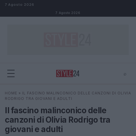
Salta al contenuto
7 Agosto 2026
7 Agosto 2026
⌕
×
⌕
HOME
»
IL FASCINO MALINCONICO DELLE CANZONI DI OLIVIA
Cerca
RODRIGO TRA GIOVANI E ADULTI
Il fascino malinconico delle
canzoni di Olivia Rodrigo tra
giovani e adulti