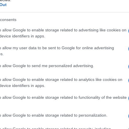
Out
imento più che in una semplice moda. Dalla
ogni dettaglio è studiato per garantire un look
consents
o allow Google to enable storage related to advertising like cookies on
evice identifiers in apps.
 vero e proprio stile di vita! Promuove un
colo può essere facilmente abbinato e
o allow my user data to be sent to Google for online advertising
s.
che resistono alla prova del tempo, sia in termini
ante pensare a come un semplice vestito possa
to allow Google to send me personalized advertising.
o allow Google to enable storage related to analytics like cookies on
evice identifiers in apps.
e sartoriale
o allow Google to enable storage related to functionality of the website
iero va immediatamente a un’eleganza sobria e a
desca crea capi che incantano grazie alla loro
o allow Google to enable storage related to personalization.
 materiali. Ogni collezione è un inno al
o allow Google to enable storage related to security, including