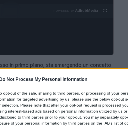
Ad
hub
Media
POWERED BY
sso in primo piano, sta emergendo un concetto
uiet luxury
. Si tratta di uno stile caratterizzato
Do Not Process My Personal Information
inati, che si distacca dai loghi appariscenti e
a sofisticata e senza tempo. Ma ti sei mai
to opt-out of the sale, sharing to third parties, or processing of your per
incarnano questa filosofia? Scopriamoli insieme!
formation for targeted advertising by us, please use the below opt-out s
r selection. Please note that after your opt-out request is processed y
eing interest-based ads based on personal information utilized by us or
disclosed to third parties prior to your opt-out. You may separately opt-
losure of your personal information by third parties on the IAB’s list of