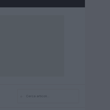
⌕
Cerca