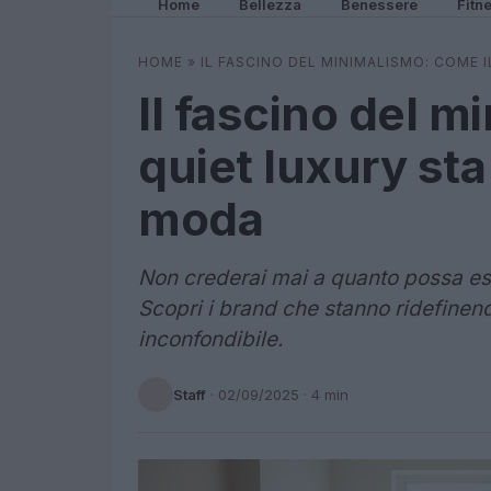
Home
Bellezza
Benessere
Fitn
HOME
»
IL FASCINO DEL MINIMALISMO: COME
Il fascino del m
quiet luxury sta
moda
Non crederai mai a quanto possa ess
Scopri i brand che stanno ridefinend
inconfondibile.
Staff
·
02/09/2025
· 4 min