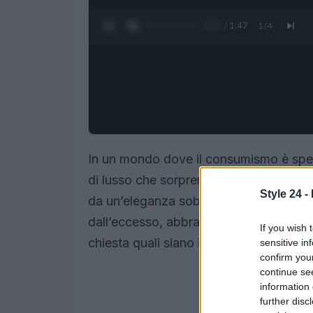
0:28 / 1:47
1
/
4
In un mondo dove il consumismo è spe
di lusso che sorprende e conquista: il
q
Style 24 -
da un’eleganza sobria e da dettagli raff
dall’eccesso, abbracciando una bellezz
If you wish 
chiesta quali siano i brand che meglio 
sensitive in
confirm you
continue se
information 
further disc