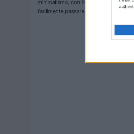
minimalismo, con blazer chic, abiti ess
authenti
facilmente passare da un look da giorn