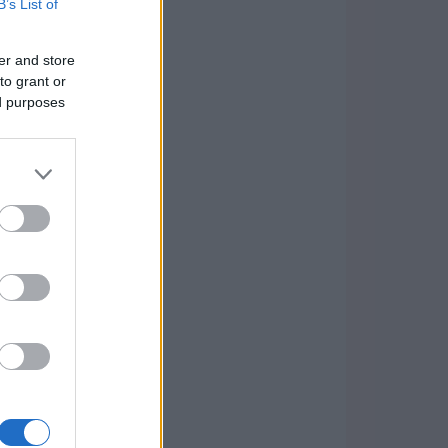
B’s List of
er and store
to grant or
ed purposes