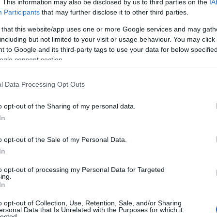
. This information may also be disclosed by us to third parties on the
IA
Participants
that may further disclose it to other third parties.
 that this website/app uses one or more Google services and may gath
including but not limited to your visit or usage behaviour. You may click 
 to Google and its third-party tags to use your data for below specifi
ogle consent section.
l Data Processing Opt Outs
o opt-out of the Sharing of my personal data.
In
o opt-out of the Sale of my Personal Data.
In
 delle Olsen
to opt-out of processing my Personal Data for Targeted
ing.
hley Olsen nel 2006,
The Row
è uno dei più
In
 visione si concentra su capi privi di loghi, ma
o opt-out of Collection, Use, Retention, Sale, and/or Sharing
ersonal Data that Is Unrelated with the Purposes for which it
ali pregiati. Ogni pezzo è concepito per durare
lected.