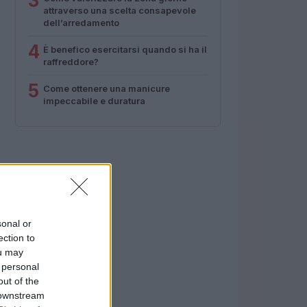
3
attraverso una scelta consapevole
dell’arredamento
4
È benefico esercitarsi quando si ha il
raffreddore?
5
Come ottenere una manicure
impeccabile e duratura
sonal or
ection to
ou may
 personal
out of the
 downstream