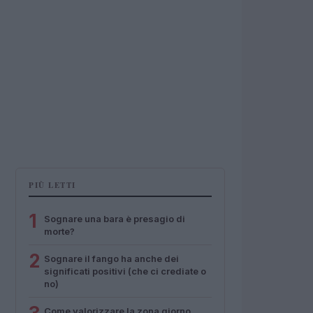
PIÙ LETTI
1
Sognare una bara è presagio di
morte?
2
Sognare il fango ha anche dei
significati positivi (che ci crediate o
no)
Come valorizzare la zona giorno