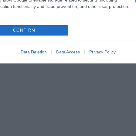
enziali e maglioni raffinati che possono
cation functionality and fraud prevention, and other user protection.
o a uno da sera.
CONFIRM
Data Deletion
Data Access
Privacy Policy