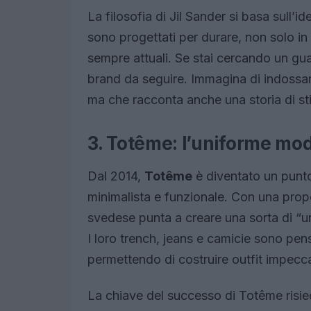
La filosofia di Jil Sander si basa sull’id
sono progettati per durare, non solo in
sempre attuali. Se stai cercando un guar
brand da seguire. Immagina di indossare
ma che racconta anche una storia di sti
3. Totême: l’uniforme mo
Dal 2014,
Totême
è diventato un punto
minimalista e funzionale. Con una propos
svedese punta a creare una sorta di 
I loro trench, jeans e camicie sono pensa
permettendo di costruire outfit impecca
La chiave del successo di Totême risie