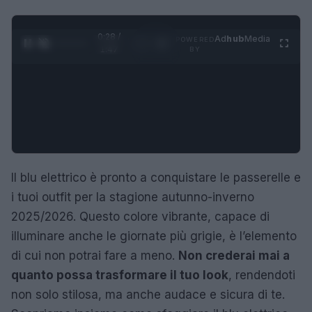
0:29 /
Ad
hub
Media
POWERED
1
/
4
1:47
BY
Il blu elettrico è pronto a conquistare le passerelle e
i tuoi outfit per la stagione autunno-inverno
2025/2026. Questo colore vibrante, capace di
illuminare anche le giornate più grigie, è l’elemento
di cui non potrai fare a meno.
Non crederai mai a
quanto possa trasformare il tuo look
, rendendoti
non solo stilosa, ma anche audace e sicura di te.