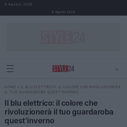
Salta al contenuto
8 Agosto 2026
8 Agosto 2026
⌕
×
⌕
HOME
»
IL BLU ELETTRICO: IL COLORE CHE RIVOLUZIONERÀ
Cerca
IL TUO GUARDAROBA QUEST’INVERNO
Il blu elettrico: il colore che
rivoluzionerà il tuo guardaroba
quest’inverno