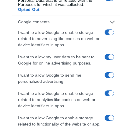
Personal Data that Is Unrelated with the
Purposes for which it was collected.
Opted Out
Google consents
I want to allow Google to enable storage
related to advertising like cookies on web or
device identifiers in apps.
I want to allow my user data to be sent to
Google for online advertising purposes.
I want to allow Google to send me
Italian manicure: la tecnica di manicure che slancia le
personalized advertising.
unghie e domina i social
Camilla Fiore · 8 Ago 2026
I want to allow Google to enable storage
related to analytics like cookies on web or
ALIMENTAZIONE
device identifiers in apps.
I want to allow Google to enable storage
related to functionality of the website or app.