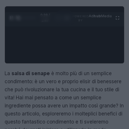
0:29 /
Ad
hub
Media
POWERED
1
/
4
1:47
BY
La
salsa di senape
è molto più di un semplice
condimento: è un vero e proprio elisir di benessere
che può rivoluzionare la tua cucina e il tuo stile di
vita! Hai mai pensato a come un semplice
ingrediente possa avere un impatto così grande? In
questo articolo, esploreremo i molteplici benefici di
questo fantastico condimento e ti sveleremo