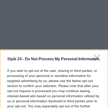
Style 24 -
Do Not Process My Personal Information
Mettete i semi di senape in ammollo nell’aceto di
mele per una notte intera.
If you wish to opt-out of the sale, sharing to third parties, or
Il giorno dopo, frullate i semi con acqua, sale e
processing of your personal or sensitive information for
targeted advertising by us, please use the below opt-out
spezie fino ad ottenere una consistenza
section to confirm your selection. Please note that after your
cremosa. Ti piacerà!
opt-out request is processed you may continue seeing
Aggiungete a filo l’olio extravergine di oliva e
interest-based ads based on personal information utilized by
mescolate bene.
us or personal information disclosed to third parties prior to
Riponete la salsa in contenitori di vetro e
your opt-out. You may separately opt-out of the further