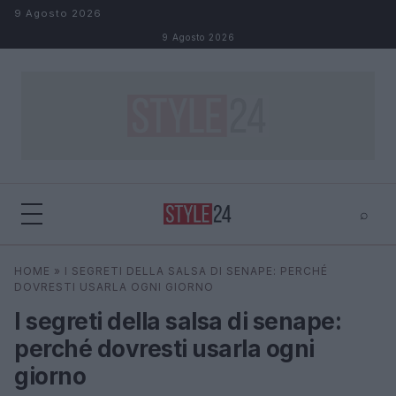
Salta al contenuto
9 Agosto 2026
9 Agosto 2026
⌕
×
⌕
HOME
»
I SEGRETI DELLA SALSA DI SENAPE: PERCHÉ
Cerca
DOVRESTI USARLA OGNI GIORNO
I segreti della salsa di senape:
perché dovresti usarla ogni
giorno