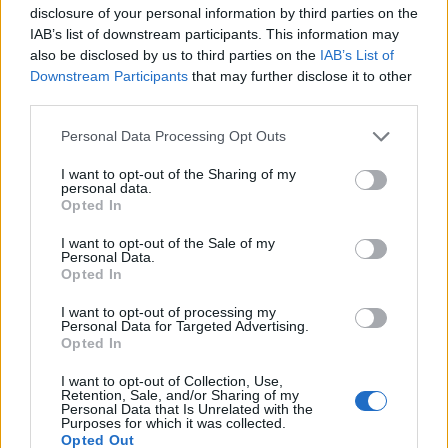
conservate in frigorifero. Facile, vero?
disclosure of your personal information by third parties on the
IAB’s list of downstream participants. This information may
also be disclosed by us to third parties on the
IAB’s List of
Prova subito questa ricetta e scopri come la salsa
Downstream Participants
that may further disclose it to other
di senape può trasformare i tuoi piatti quotidiani!
third parties.
Non vediamo l’ora di sapere come ti è venuta! 🍽️✨
Please note that this website/app uses one or more Google
Personal Data Processing Opt Outs
services and may gather and store information including but
not limited to your visit or usage behaviour. You may click to
I want to opt-out of the Sharing of my
personal data.
grant or deny consent to Google and its third-party tags to
AUTORE
Opted In
use your data for below specified purposes in below Google
Staff
consent section.
I want to opt-out of the Sale of my
Personal Data.
Opted In
I want to opt-out of processing my
Personal Data for Targeted Advertising.
Opted In
I want to opt-out of Collection, Use,
Retention, Sale, and/or Sharing of my
Personal Data that Is Unrelated with the
Purposes for which it was collected.
Opted Out