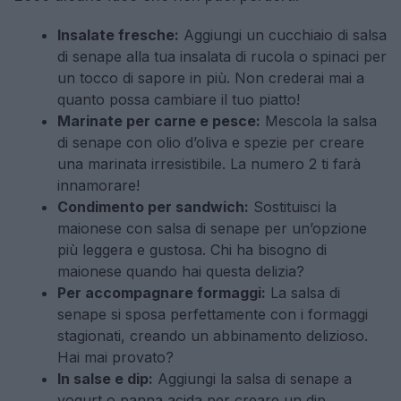
Insalate fresche:
Aggiungi un cucchiaio di salsa
di senape alla tua insalata di rucola o spinaci per
un tocco di sapore in più. Non crederai mai a
quanto possa cambiare il tuo piatto!
Marinate per carne e pesce:
Mescola la salsa
di senape con olio d’oliva e spezie per creare
una marinata irresistibile. La numero 2 ti farà
innamorare!
Condimento per sandwich:
Sostituisci la
maionese con salsa di senape per un’opzione
più leggera e gustosa. Chi ha bisogno di
maionese quando hai questa delizia?
Per accompagnare formaggi:
La salsa di
senape si sposa perfettamente con i formaggi
stagionati, creando un abbinamento delizioso.
Hai mai provato?
In salse e dip:
Aggiungi la salsa di senape a
yogurt o panna acida per creare un dip