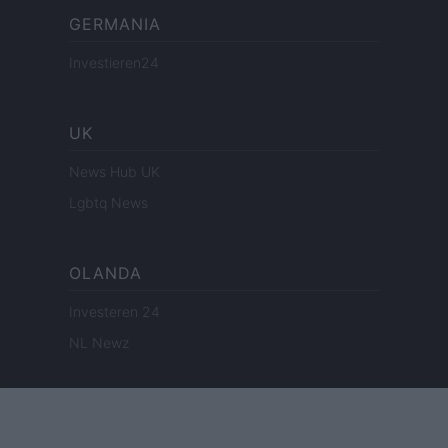
GERMANIA
Investieren24
UK
News Hub UK
Lgbtq News
OLANDA
Investeren 24
NL Newz