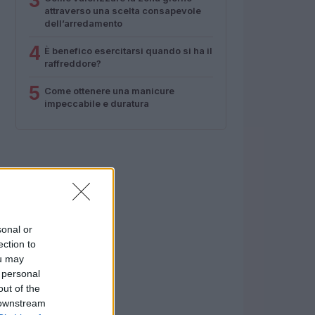
3
attraverso una scelta consapevole
dell’arredamento
4
È benefico esercitarsi quando si ha il
raffreddore?
5
Come ottenere una manicure
impeccabile e duratura
sonal or
ection to
ou may
 personal
out of the
 downstream