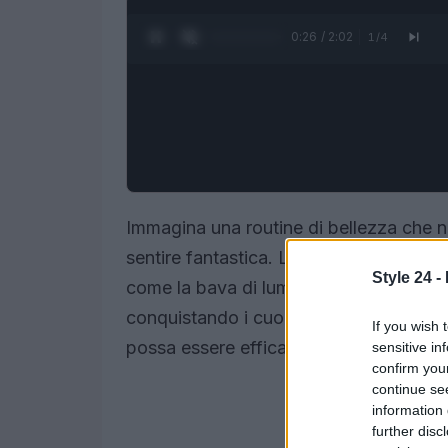
0:27 / 2:02
1
/
4
Immagina una routine di bellezza che no
sentire fantastica. La skincare coreana,
Style 24 -
come la bava di lumaca e il veleno d’ap
conquistando i cuori di milioni di pers
If you wish 
possa essere efficace! Sei pronta a scop
sensitive in
confirm you
continue se
information 
further disc