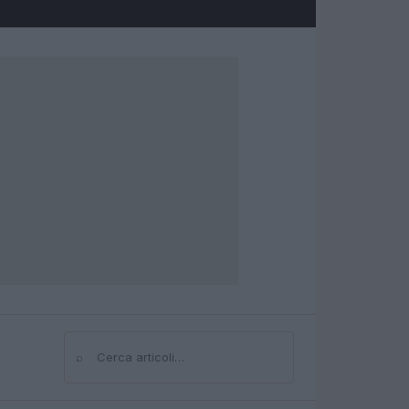
⌕
Cerca