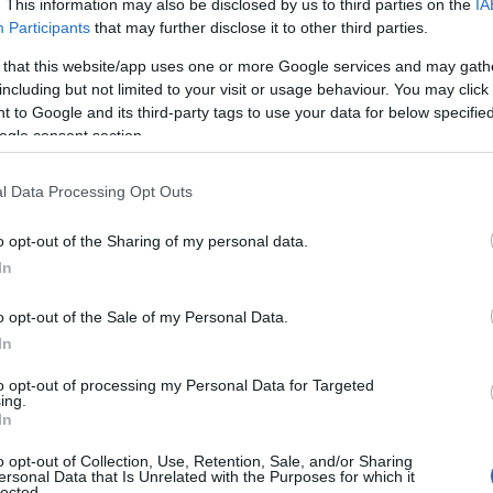
. This information may also be disclosed by us to third parties on the
IA
Participants
that may further disclose it to other third parties.
 that this website/app uses one or more Google services and may gath
including but not limited to your visit or usage behaviour. You may click 
 to Google and its third-party tags to use your data for below specifi
ogle consent section.
l Data Processing Opt Outs
o opt-out of the Sharing of my personal data.
In
o opt-out of the Sale of my Personal Data.
In
 il cuore della K-Beauty<\/h2>
to opt-out of processing my Personal Data for Targeted
ing.
In
cultura della bellezza meticolosa e attenta.
ily, sottolinea che questa passione ha creato
o opt-out of Collection, Use, Retention, Sale, and/or Sharing
ersonal Data that Is Unrelated with the Purposes for which it
pingendo le aziende a innovare
lected.