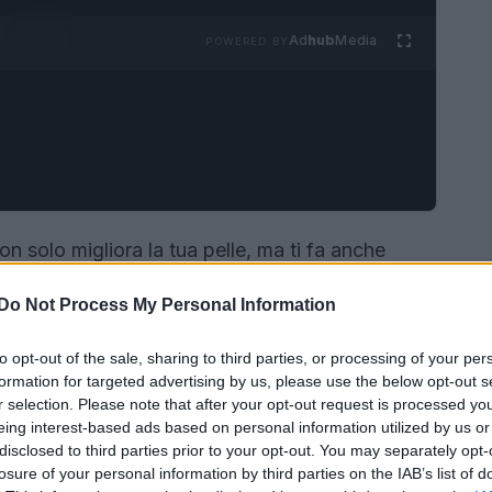
Ad
hub
Media
POWERED BY
n solo migliora la tua pelle, ma ti fa anche
 un mix affascinante di ingredienti tradizionali
Do Not Process My Personal Information
i, insieme a tecnologie all’avanguardia, sta
one in tutto il mondo. Non crederai mai a quanto
to opt-out of the sale, sharing to third parties, or processing of your per
rire i segreti di questa filosofia?<\/p>
formation for targeted advertising by us, please use the below opt-out s
r selection. Please note that after your opt-out request is processed y
eing interest-based ads based on personal information utilized by us or
disclosed to third parties prior to your opt-out. You may separately opt-
losure of your personal information by third parties on the IAB’s list of