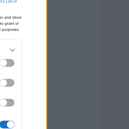
B’s List of
er and store
to grant or
ed purposes