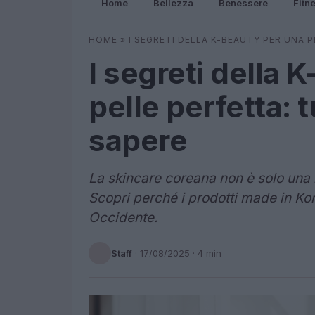
Home
Bellezza
Benessere
Fitn
HOME
»
I SEGRETI DELLA K-BEAUTY PER UNA 
I segreti della 
pelle perfetta: 
sapere
La skincare coreana non è solo una m
Scopri perché i prodotti made in Kor
Occidente.
Staff
·
17/08/2025
· 4 min