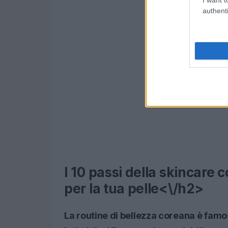
authenti
I 10 passi della skincare
per la tua pelle<\/h2>
La routine di bellezza coreana è famo