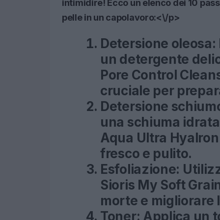
intimidire! Ecco un elenco dei 10 pas
pelle in un capolavoro:<\/p>
Detersione oleosa:
un detergente deli
Pore Control Cleans
cruciale per prepara
Detersione schium
una schiuma idrata
Aqua Ultra Hyalron
fresco e pulito.
Esfoliazione:
Utiliz
Sioris My Soft Grai
morte e migliorare l
Toner:
Applica un 