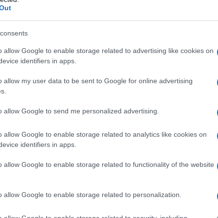
Out
di produzione e una domanda sempre crescente
 nel settore della skincare. Qui, la bellezza è
consents
essi, dove la cura della pelle diventa un
o allow Google to enable storage related to advertising like cookies on
 come mai tanti italiani stiano abbracciando
evice identifiers in apps.
o allow my user data to be sent to Google for online advertising
s.
ali, che spesso si concentrano su soluzioni
to allow Google to send me personalized advertising.
 della skincare coreana si basa su risultati
e che rispettano la pelle sono la norma. Ad
o allow Google to enable storage related to analytics like cookies on
dratare e rinforzare la barriera cutanea,
evice identifiers in apps.
roccio gentile è particolarmente apprezzato da
o allow Google to enable storage related to functionality of the website
ato a cambiare la tua routine?<\/p>
o allow Google to enable storage related to personalization.
o allow Google to enable storage related to security, including