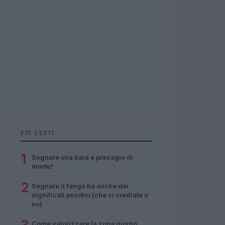
PIÙ LETTI
1
Sognare una bara è presagio di
morte?
2
Sognare il fango ha anche dei
significati positivi (che ci crediate o
no)
Come valorizzare la zona giorno