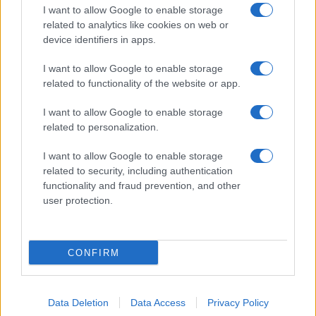
I want to allow Google to enable storage
related to analytics like cookies on web or
device identifiers in apps.
PIÙ LETTI
I want to allow Google to enable storage
1
Sognare una bara è presagio di morte?
related to functionality of the website or app.
2
Sognare il fango ha anche dei significati positivi (che
I want to allow Google to enable storage
ci crediate o no)
related to personalization.
3
Come valorizzare la zona giorno attraverso una scelta
I want to allow Google to enable storage
consapevole dell’arredamento
related to security, including authentication
functionality and fraud prevention, and other
4
È benefico esercitarsi quando si ha il raffreddore?
user protection.
5
Come ottenere una manicure impeccabile e duratura
CONFIRM
Data Deletion
Data Access
Privacy Policy