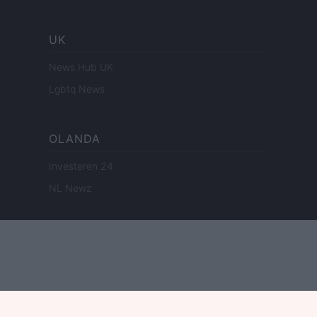
UK
News Hub UK
Lgbtq News
OLANDA
Investeren 24
NL Newz