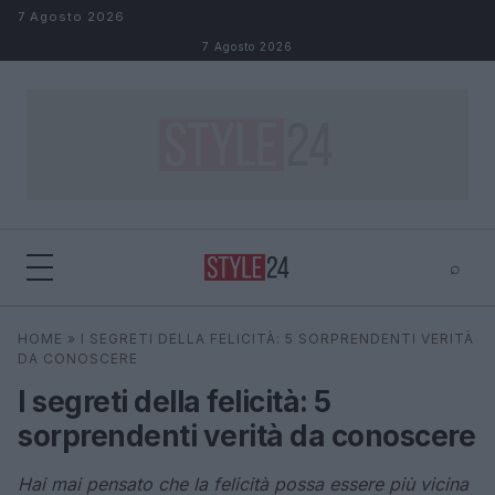
Salta al contenuto
7 Agosto 2026
7 Agosto 2026
⌕
×
⌕
HOME
»
I SEGRETI DELLA FELICITÀ: 5 SORPRENDENTI VERITÀ
Cerca
DA CONOSCERE
I segreti della felicità: 5
sorprendenti verità da conoscere
Hai mai pensato che la felicità possa essere più vicina