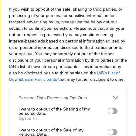
If you wish to opt-out of the sale, sharing to third parties, or
processing of your personal or sensitive information for
targeted advertising by us, please use the below opt-out
section to confirm your selection. Please note that after your
opt-out request is processed you may continue seeing
Mostre di moda 2026: Franco Moschino a Forte di
interest-based ads based on personal information utilized by
Bard e gli eventi imperdibili in Italia
us or personal information disclosed to third parties prior to
Cristian Castiglioni · 7 Ago 2026
your opt-out. You may separately opt-out of the further
disclosure of your personal information by third parties on the
BENESSERE
IAB’s list of downstream participants. This information may
also be disclosed by us to third parties on the
IAB’s List of
Downstream Participants
that may further disclose it to other
third parties.
Please note that this website/app uses one or more Google
Personal Data Processing Opt Outs
services and may gather and store information including but
not limited to your visit or usage behaviour. You may click to
I want to opt-out of the Sharing of my
personal data.
grant or deny consent to Google and its third-party tags to
Opted In
use your data for below specified purposes in below Google
consent section.
I want to opt-out of the Sale of my
Personal Data.