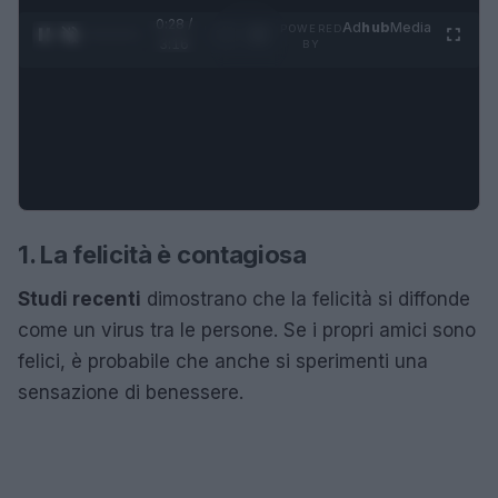
0:29 /
Ad
hub
Media
POWERED
1
/
4
3:16
BY
1. La felicità è contagiosa
Studi recenti
dimostrano che la felicità si diffonde
come un virus tra le persone. Se i propri amici sono
felici, è probabile che anche si sperimenti una
sensazione di benessere.