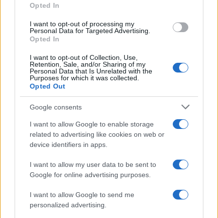
Opted In
Guida sensoriale: note aromatiche per focalizzazione,
I want to opt-out of processing my
relax e buonumore
Personal Data for Targeted Advertising.
Opted In
Camilla Fiore · 7 Ago 2026
I want to opt-out of Collection, Use,
FITNESS
Retention, Sale, and/or Sharing of my
Personal Data that Is Unrelated with the
Purposes for which it was collected.
Opted Out
Google consents
I want to allow Google to enable storage
related to advertising like cookies on web or
device identifiers in apps.
I want to allow my user data to be sent to
Google for online advertising purposes.
I want to allow Google to send me
Allenamento da spiaggia: tre livelli beach-friendly
personalized advertising.
Camilla Fiore · 7 Ago 2026