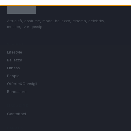
Attualità, costume, moda, bellezza, cinema, celebrity,
musica, tv e gossip.
SEZIONI
Lifestyle
Bellezza
Fitness
People
Offerte&Consigli
Benessere
MAGAZINE
Contattaci
LEGALE