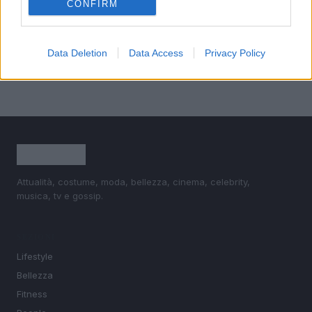
4
Senza Cri e il suo percorso di guarigione: dalle
CONFIRM
cicatrici alla libertà
5
Come ottenere una manicure impeccabile e duratura
Data Deletion
Data Access
Privacy Policy
Attualità, costume, moda, bellezza, cinema, celebrity,
musica, tv e gossip.
SEZIONI
Lifestyle
Bellezza
Fitness