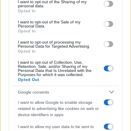
not limited to your visit or usage behaviour. You may click to
I want to opt-out of the Sharing of my
personal data.
grant or deny consent to Google and its third-party tags to
Opted In
use your data for below specified purposes in below Google
consent section.
I want to opt-out of the Sale of my
Personal Data.
Opted In
I want to opt-out of processing my
Personal Data for Targeted Advertising.
Opted In
Piano anti-caldo: idratazione smart, outfit freschi e
I want to opt-out of Collection, Use,
segnali d’allarme
Retention, Sale, and/or Sharing of my
Personal Data that Is Unrelated with the
Matteo Pellegrino · 9 Ago 2026
Purposes for which it was collected.
Opted Out
LIFESTYLE
Google consents
I want to allow Google to enable storage
related to advertising like cookies on web or
device identifiers in apps.
I want to allow my user data to be sent to