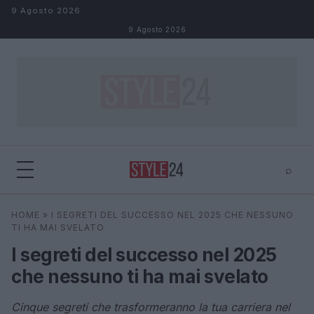
Salta al contenuto
9 Agosto 2026
9 Agosto 2026
⌕
×
⌕
HOME
»
I SEGRETI DEL SUCCESSO NEL 2025 CHE NESSUNO
Cerca
TI HA MAI SVELATO
I segreti del successo nel 2025
che nessuno ti ha mai svelato
Cinque segreti che trasformeranno la tua carriera nel