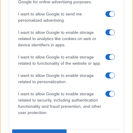
Google for online advertising purposes.
I want to allow Google to send me
personalized advertising.
I want to allow Google to enable storage
Feng Shui: consigli per posizionare il divano in modo
related to analytics like cookies on web or
armonico
device identifiers in apps.
Beatrice Bonaventura · 9 Ago 2026
I want to allow Google to enable storage
related to functionality of the website or app.
PIÙ LETTI
I want to allow Google to enable storage
related to personalization.
1
Sognare una bara è presagio di morte?
I want to allow Google to enable storage
2
related to security, including authentication
Sognare il fango ha anche dei significati positivi (che
ci crediate o no)
functionality and fraud prevention, and other
user protection.
3
Come valorizzare la zona giorno attraverso una scelta
consapevole dell’arredamento