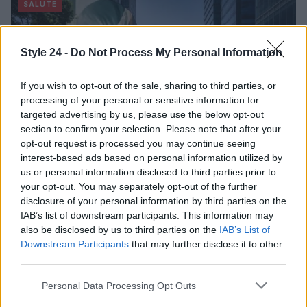
SALUTE
Style 24 -
Do Not Process My Personal Information
If you wish to opt-out of the sale, sharing to third parties, or
processing of your personal or sensitive information for
targeted advertising by us, please use the below opt-out
section to confirm your selection. Please note that after your
opt-out request is processed you may continue seeing
interest-based ads based on personal information utilized by
us or personal information disclosed to third parties prior to
your opt-out. You may separately opt-out of the further
Ozono e caldo urbano: difendere pelle e vie
disclosure of your personal information by third parties on the
respiratorie
IAB’s list of downstream participants. This information may
Beatrice Bonaventura · 9 Ago 2026
also be disclosed by us to third parties on the
IAB’s List of
Downstream Participants
that may further disclose it to other
SALUTE
third parties.
Please note that this website/app uses one or more Google
Personal Data Processing Opt Outs
services and may gather and store information including but