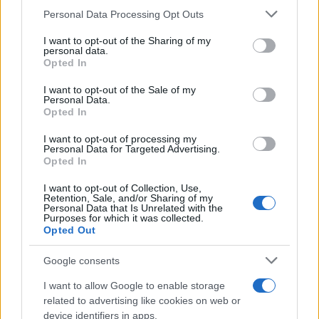
Redazione di style24
Please note that this website/app uses one or more Google
Personal Data Processing Opt Outs
services and may gather and store information including but
not limited to your visit or usage behaviour. You may click to
I want to opt-out of the Sharing of my
personal data.
grant or deny consent to Google and its third-party tags to
Opted In
use your data for below specified purposes in below Google
consent section.
I want to opt-out of the Sale of my
Personal Data.
Opted In
I want to opt-out of processing my
Personal Data for Targeted Advertising.
Opted In
I want to opt-out of Collection, Use,
Retention, Sale, and/or Sharing of my
Personal Data that Is Unrelated with the
Purposes for which it was collected.
Opted Out
Google consents
I want to allow Google to enable storage
related to advertising like cookies on web or
device identifiers in apps.