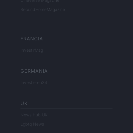
Cineverse Magazine
SecondHomeMagazine
FRANCIA
InvestirMag
GERMANIA
Investieren24
UK
News Hub UK
Lgbtq News