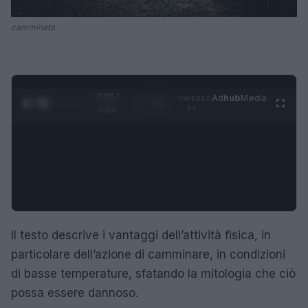
camminata
0:29 /
Ad
hub
Media
POWERED
1
/
4
2:02
BY
Il testo descrive i vantaggi dell’attività fisica, in
particolare dell’azione di camminare, in condizioni
di basse temperature, sfatando la mitologia che ciò
possa essere dannoso.