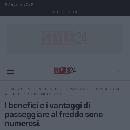
Salta al contenuto
6 Agosto 2026
6 Agosto 2026
⌕
×
⌕
HOME
»
FITNESS
»
I BENEFICI E I VANTAGGI DI PASSEGGIARE
Cerca
AL FREDDO SONO NUMEROSI
I benefici e i vantaggi di
passeggiare al freddo sono
numerosi.