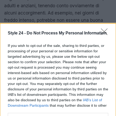
adulti e anziani, tenendo conto ovviamente di
alcuni accorgimenti. Ad esempio, nei giorni di
freddo intenso, potrebbe non essere una buona
idea portare a camminare i bambini e le persone
Style 24 -
Do Not Process My Personal Information
molto anziane. Gli adulti e i giovani, però, possono
farlo senza problemi, a meno che non soffrano di
If you wish to opt-out of the sale, sharing to third parties, or
particolari malattie.
processing of your personal or sensitive information for
targeted advertising by us, please use the below opt-out
In sintesi, abbiamo analizzato i numerosi vantaggi
section to confirm your selection. Please note that after your
opt-out request is processed you may continue seeing
di camminare nel freddo e, più in generale, i
interest-based ads based on personal information utilized by
benefici di una camminata. Dunque, mettiamo da
us or personal information disclosed to third parties prior to
parte la pigrizia nei mesi invernali: è un’attività che
your opt-out. You may separately opt-out of the further
disclosure of your personal information by third parties on the
non costa niente ma produce benefici immediati.
IAB’s list of downstream participants. This information may
also be disclosed by us to third parties on the
IAB’s List of
Downstream Participants
that may further disclose it to other
third parties.
AUTORE