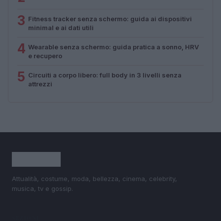
3
Fitness tracker senza schermo: guida ai dispositivi
minimal e ai dati utili
4
Wearable senza schermo: guida pratica a sonno, HRV
e recupero
5
Circuiti a corpo libero: full body in 3 livelli senza
attrezzi
Attualità, costume, moda, bellezza, cinema, celebrity,
musica, tv e gossip.
SEZIONI