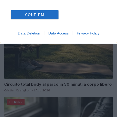
FITNESS
CONFIRM
Data Deletion
Data Access
Privacy Policy
Circuito total body al parco in 30 minuti a corpo libero
Cristian Castiglioni · 1 Ago 2026
FITNESS