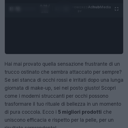
0:29 /
Ad
hub
Media
POWERED
1
/
4
2:02
BY
Hai mai provato quella sensazione frustrante di un
trucco ostinato che sembra attaccato per sempre?
Se sei stanca di occhi rossi e irritati dopo una lunga
giornata di make-up, sei nel posto giusto! Scopri
come i moderni struccanti per occhi possono
trasformare il tuo rituale di bellezza in un momento
di pura coccola. Ecco i
5 migliori prodotti
che
uniscono efficacia e rispetto per la pelle, per un
risultato sorprendente!