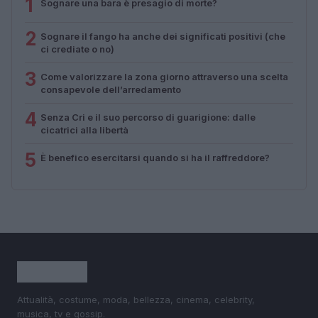
1
Sognare una bara è presagio di morte?
2
Sognare il fango ha anche dei significati positivi (che
ci crediate o no)
3
Come valorizzare la zona giorno attraverso una scelta
consapevole dell’arredamento
4
Senza Cri e il suo percorso di guarigione: dalle
cicatrici alla libertà
5
È benefico esercitarsi quando si ha il raffreddore?
Attualità, costume, moda, bellezza, cinema, celebrity,
musica, tv e gossip.