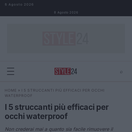
Salta al contenuto
8 Agosto 2026
8 Agosto 2026
⌕
×
⌕
HOME
»
I 5 STRUCCANTI PIÙ EFFICACI PER OCCHI
Cerca
WATERPROOF
I 5 struccanti più efficaci per
occhi waterproof
Non crederai mai a quanto sia facile rimuovere il