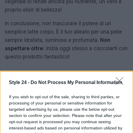
vegetale lo rende ancora più nutriente, un vero e
proprio elisir di bellezza!
In conclusione, non trascurare il potere di un
semplice latte corpo. È il tuo alleato per una pelle
sempre idratata, luminosa e profumata.
Non
aspettare oltre:
inizia oggi stesso a coccolarti con
questo prodotto fantastico!
AUTORE
Style 24 -
Do Not Process My Personal Information
Staff
If you wish to opt-out of the sale, sharing to third parties, or
processing of your personal or sensitive information for
targeted advertising by us, please use the below opt-out
section to confirm your selection. Please note that after your
opt-out request is processed you may continue seeing
interest-based ads based on personal information utilized by