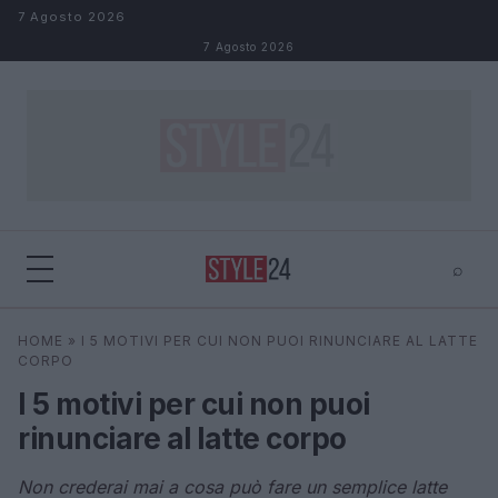
Salta al contenuto
7 Agosto 2026
7 Agosto 2026
⌕
×
⌕
HOME
»
I 5 MOTIVI PER CUI NON PUOI RINUNCIARE AL LATTE
Cerca
CORPO
I 5 motivi per cui non puoi
rinunciare al latte corpo
Non crederai mai a cosa può fare un semplice latte