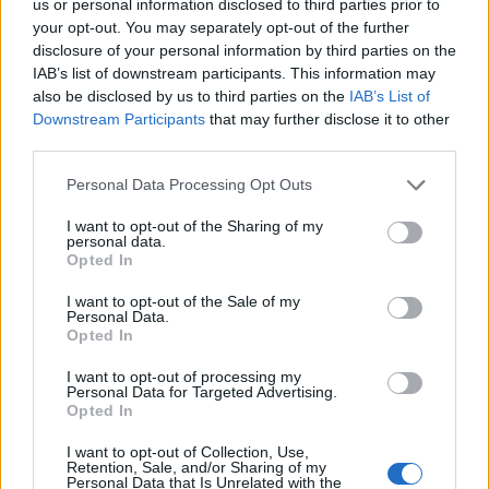
us or personal information disclosed to third parties prior to
your opt-out. You may separately opt-out of the further
disclosure of your personal information by third parties on the
IAB’s list of downstream participants. This information may
also be disclosed by us to third parties on the
IAB’s List of
Downstream Participants
that may further disclose it to other
third parties.
Please note that this website/app uses one or more Google
Personal Data Processing Opt Outs
services and may gather and store information including but
not limited to your visit or usage behaviour. You may click to
I want to opt-out of the Sharing of my
personal data.
grant or deny consent to Google and its third-party tags to
Opted In
use your data for below specified purposes in below Google
consent section.
I want to opt-out of the Sale of my
Personal Data.
Opted In
I want to opt-out of processing my
Personal Data for Targeted Advertising.
Continua a leggere
Opted In
I want to opt-out of Collection, Use,
LIFESTYLE
Retention, Sale, and/or Sharing of my
Personal Data that Is Unrelated with the