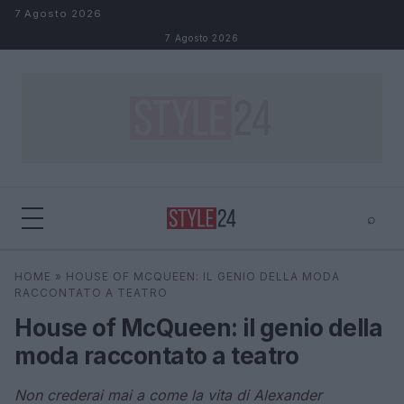
Salta al contenuto
7 Agosto 2026
7 Agosto 2026
⌕
×
⌕
HOME
»
HOUSE OF MCQUEEN: IL GENIO DELLA MODA
Cerca
RACCONTATO A TEATRO
House of McQueen: il genio della
moda raccontato a teatro
Non crederai mai a come la vita di Alexander