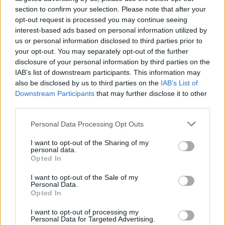
gli spettatori in un mondo dove la moda diventa un
section to confirm your selection. Please note that after your
opt-out request is processed you may continue seeing
linguaggio universale di espressione e liberazione.
interest-based ads based on personal information utilized by
Hai mai pensato a quanto possa essere potente la
us or personal information disclosed to third parties prior to
moda come forma d’arte?
your opt-out. You may separately opt-out of the further
disclosure of your personal information by third parties on the
IAB’s list of downstream participants. This information may
In conclusione,
House of McQueen
è molto più di
also be disclosed by us to third parties on the
IAB’s List of
un tributo a un grande stilista. È un’opera che
Downstream Participants
that may further disclose it to other
celebra la vita, la creatività e la complessità
third parties.
dell’animo umano, invitando tutti a esplorare il
Please note that this website/app uses one or more Google
Personal Data Processing Opt Outs
confine tra arte e vita. Un’esperienza da non
services and may gather and store information including but
not limited to your visit or usage behaviour. You may click to
I want to opt-out of the Sharing of my
perdere, che promette di rimanere nel cuore e nella
personal data.
grant or deny consent to Google and its third-party tags to
Opted In
mente di chi avrà la fortuna di assistervi. E tu, sei
use your data for below specified purposes in below Google
pronto a vivere questa emozione unica?
consent section.
I want to opt-out of the Sale of my
Personal Data.
Opted In
I want to opt-out of processing my
AUTORE
Personal Data for Targeted Advertising.