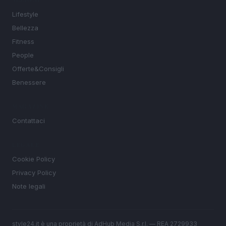
SEZIONI
Lifestyle
Bellezza
Fitness
People
Offerte&Consigli
Benessere
MAGAZINE
Contattaci
LEGALE
Cookie Policy
Privacy Policy
Note legali
style24.it è una proprietà di AdHub Media S.r.l. — REA 2729933