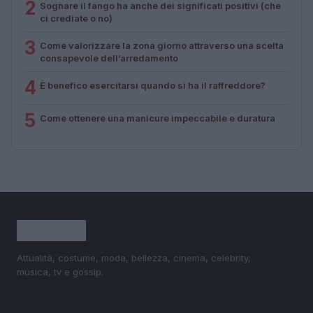
2
Sognare il fango ha anche dei significati positivi (che
ci crediate o no)
3
Come valorizzare la zona giorno attraverso una scelta
consapevole dell’arredamento
4
È benefico esercitarsi quando si ha il raffreddore?
5
Come ottenere una manicure impeccabile e duratura
Attualità, costume, moda, bellezza, cinema, celebrity,
musica, tv e gossip.