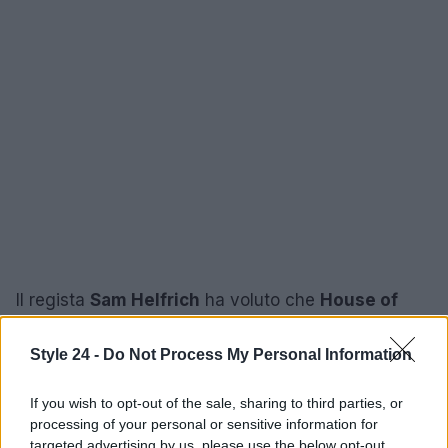
Il regista
Sam Helfrich
ha voluto che
House of
McQueen
fosse un’esperienza che trascendesse il
semplice spettacolo teatrale, invitando il pubblico a
Style 24 -
Do Not Process My Personal Information
riflettere sull’importanza della figura di McQueen
If you wish to opt-out of the sale, sharing to third parties, or
non solo come stilista, ma come artista e uomo. Lo
processing of your personal or sensitive information for
spettacolo gioca con la percezione, immergendo
targeted advertising by us, please use the below opt-out