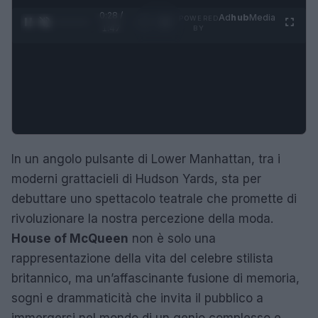
0:29 /
Ad
hub
Media
POWERED
1
/
4
1:47
BY
In un angolo pulsante di Lower Manhattan, tra i
moderni grattacieli di Hudson Yards, sta per
debuttare uno spettacolo teatrale che promette di
rivoluzionare la nostra percezione della moda.
House of McQueen
non è solo una
rappresentazione della vita del celebre stilista
britannico, ma un’affascinante fusione di memoria,
sogni e drammaticità che invita il pubblico a
immergersi nel mondo di un genio complesso e