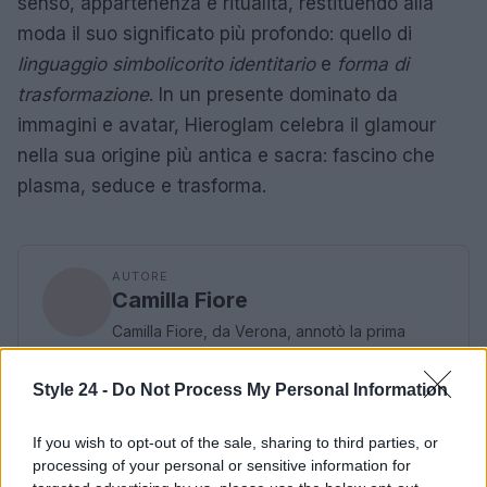
senso, appartenenza e ritualità, restituendo alla
moda il suo significato più profondo: quello di
linguaggio simbolico
rito identitario
e
forma di
trasformazione
. In un presente dominato da
immagini e avatar, Hieroglam celebra il glamour
nella sua origine più antica e sacra: fascino che
plasma, seduce e trasforma.
AUTORE
Camilla Fiore
Camilla Fiore, da Verona, annotò la prima
review dopo aver testato un siero durante la
Fiera della Cosmesi: quell’articolo cambiò la
Style 24 -
Do Not Process My Personal Information
linea editoriale dedicata alla prova prodotto.
Propone rubriche con taglio rigoroso e porta
If you wish to opt-out of the sale, sharing to third parties, or
in redazione la precisione di chi colleziona
processing of your personal or sensitive information for
vecchi campionari.