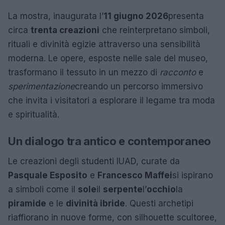
La mostra, inaugurata l’
11 giugno 2026
presenta
circa
trenta creazioni
che reinterpretano simboli,
rituali e divinità egizie attraverso una sensibilità
moderna. Le opere, esposte nelle sale del museo,
trasformano il tessuto in un mezzo di
racconto
e
sperimentazione
creando un percorso immersivo
che invita i visitatori a esplorare il legame tra moda
e spiritualità.
Un dialogo tra antico e contemporaneo
Le creazioni degli studenti IUAD, curate da
Pasquale Esposito
e
Francesco Maffei
si ispirano
a simboli come il
sole
il
serpente
l’
occhio
la
piramide
e le
divinità ibride
. Questi archetipi
riaffiorano in nuove forme, con silhouette scultoree,