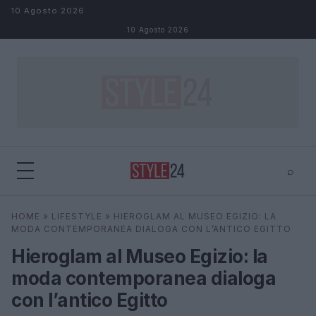
Salta al contenuto
10 Agosto 2026
10 Agosto 2026
⌕
×
⌕
HOME
»
LIFESTYLE
»
HIEROGLAM AL MUSEO EGIZIO: LA
Cerca
MODA CONTEMPORANEA DIALOGA CON L’ANTICO EGITTO
Hieroglam al Museo Egizio: la
moda contemporanea dialoga
con l’antico Egitto