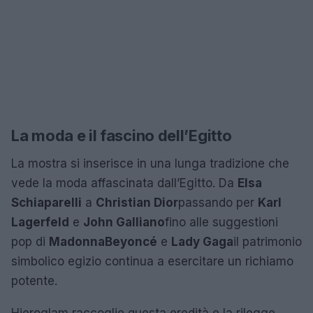
La moda e il fascino dell’Egitto
La mostra si inserisce in una lunga tradizione che
vede la moda affascinata dall’Egitto. Da
Elsa
Schiaparelli
a
Christian Dior
passando per
Karl
Lagerfeld
e
John Galliano
fino alle suggestioni
pop di
Madonna
Beyoncé
e
Lady Gaga
il patrimonio
simbolico egizio continua a esercitare un richiamo
potente.