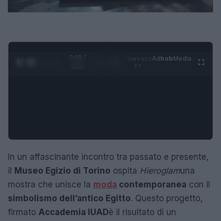
0:29 /
Ad
hub
Media
POWERED
1
/
4
3:16
BY
In un affascinante incontro tra passato e presente,
il
Museo Egizio di Torino
ospita
Hieroglam
una
mostra che unisce la
moda
contemporanea
con il
simbolismo dell’antico Egitto
. Questo progetto,
firmato
Accademia IUAD
è il risultato di un