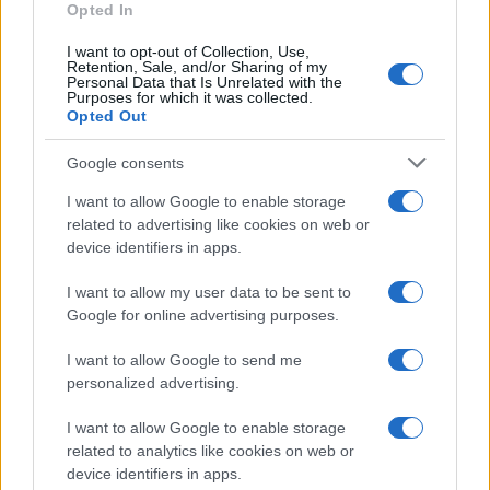
Opted In
Continua a leggere
I want to opt-out of Collection, Use,
Retention, Sale, and/or Sharing of my
Personal Data that Is Unrelated with the
Purposes for which it was collected.
LIFESTYLE
Opted Out
Google consents
I want to allow Google to enable storage
related to advertising like cookies on web or
device identifiers in apps.
I want to allow my user data to be sent to
Google for online advertising purposes.
I want to allow Google to send me
personalized advertising.
Mostre a Parigi estate 2026: cosa vedere nei musei e
I want to allow Google to enable storage
spazi espositivi
related to analytics like cookies on web or
Beatrice Bonaventura · 9 Ago 2026
device identifiers in apps.