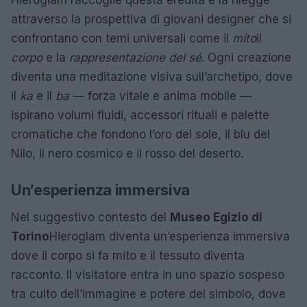
Hieroglam raccoglie questa eredità e la rilegge
attraverso la prospettiva di giovani designer che si
confrontano con temi universali come il
mito
il
corpo
e la
rappresentazione del sé
. Ogni creazione
diventa una meditazione visiva sull’archetipo, dove
il
ka
e il
ba
— forza vitale e anima mobile —
ispirano volumi fluidi, accessori rituali e palette
cromatiche che fondono l’oro del sole, il blu del
Nilo, il nero cosmico e il rosso del deserto.
Un’esperienza immersiva
Nel suggestivo contesto del
Museo Egizio di
Torino
Hieroglam diventa un’esperienza immersiva
dove il corpo si fa mito e il tessuto diventa
racconto. Il visitatore entra in uno spazio sospeso
tra culto dell’immagine e potere del simbolo, dove