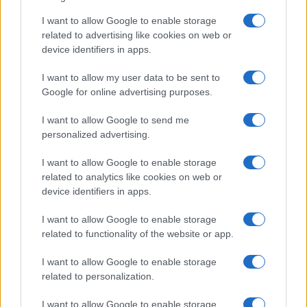
I want to allow Google to enable storage
related to advertising like cookies on web or
Sri Lanka: itinerari tra spiritualità, architettura e
device identifiers in apps.
spiagge paradisiache
I want to allow my user data to be sent to
Matteo Pellegrino · 8 Ago 2026
Google for online advertising purposes.
LIFESTYLE
I want to allow Google to send me
personalized advertising.
I want to allow Google to enable storage
related to analytics like cookies on web or
device identifiers in apps.
I want to allow Google to enable storage
related to functionality of the website or app.
I want to allow Google to enable storage
related to personalization.
Copenhagen Fashion Week SS27: le novità che stanno
I want to allow Google to enable storage