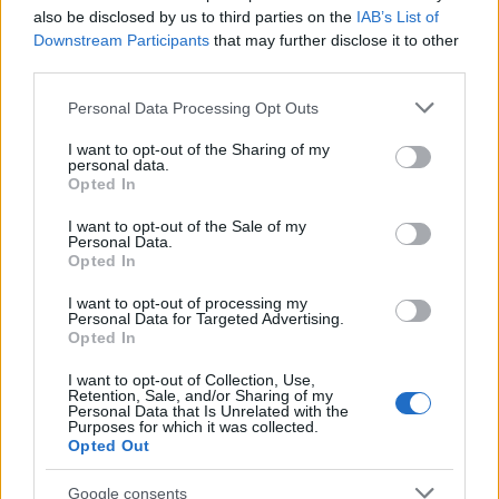
also be disclosed by us to third parties on the
IAB’s List of
Downstream Participants
that may further disclose it to other
third parties.
Please note that this website/app uses one or more Google
Personal Data Processing Opt Outs
services and may gather and store information including but
not limited to your visit or usage behaviour. You may click to
I want to opt-out of the Sharing of my
personal data.
grant or deny consent to Google and its third-party tags to
Opted In
use your data for below specified purposes in below Google
Continua a leggere
consent section.
I want to opt-out of the Sale of my
Personal Data.
Opted In
LIFESTYLE
I want to opt-out of processing my
Personal Data for Targeted Advertising.
Opted In
I want to opt-out of Collection, Use,
Retention, Sale, and/or Sharing of my
Personal Data that Is Unrelated with the
Purposes for which it was collected.
Opted Out
Google consents