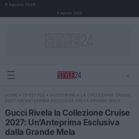
Salta al contenuto
9 Agosto 2026
9 Agosto 2026
⌕
×
⌕
HOME
»
LIFESTYLE
»
GUCCI RIVELA LA COLLEZIONE CRUISE
Cerca
2027: UN’ANTEPRIMA ESCLUSIVA DALLA GRANDE MELA
Gucci Rivela la Collezione Cruise
2027: Un’Anteprima Esclusiva
dalla Grande Mela