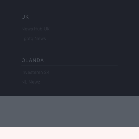
UK
News Hub UK
Lgbtq News
OLANDA
Investeren 24
NL Newz