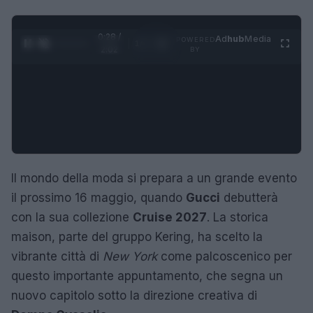
0:29 /
Ad
hub
Media
POWERED
1
/
4
2:02
BY
Il mondo della moda si prepara a un grande evento
il prossimo 16 maggio, quando
Gucci
debutterà
con la sua collezione
Cruise 2027
. La storica
maison, parte del gruppo Kering, ha scelto la
vibrante città di
New York
come palcoscenico per
questo importante appuntamento, che segna un
nuovo capitolo sotto la direzione creativa di