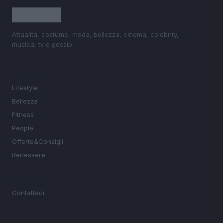
Attualità, costume, moda, bellezza, cinema, celebrity,
musica, tv e gossip.
SEZIONI
Lifestyle
Bellezza
Fitness
People
Offerte&Consigli
Benessere
MAGAZINE
Contattaci
LEGALE