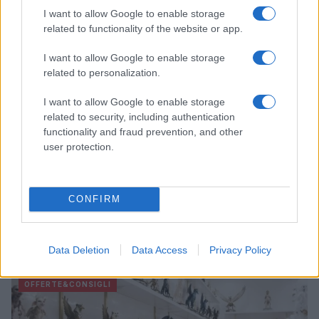
I want to allow Google to enable storage
LIFESTYLE
related to functionality of the website or app.
I want to allow Google to enable storage
related to personalization.
I want to allow Google to enable storage
related to security, including authentication
functionality and fraud prevention, and other
user protection.
CONFIRM
Zalando Visionary Award: INSTITUTION di Galib
Gassanoff vince a Copenhagen
Data Deletion
Data Access
Privacy Policy
Cristian Castiglioni · 7 Ago 2026
OFFERTE&CONSIGLI