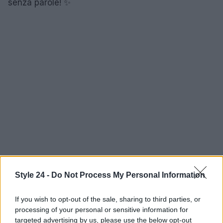
senza parole! ✨
Style 24 -
Do Not Process My Personal Information
If you wish to opt-out of the sale, sharing to third parties, or
processing of your personal or sensitive information for
AUTORE
Staff
targeted advertising by us, please use the below opt-out