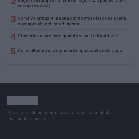
2
Sognare il fango ha anche dei significati positivi (che
ci crediate o no)
3
Come valorizzare la zona giorno attraverso una scelta
consapevole dell’arredamento
4
È benefico esercitarsi quando si ha il raffreddore?
5
Come ottenere una manicure impeccabile e duratura
Attualità, costume, moda, bellezza, cinema, celebrity,
musica, tv e gossip.
SEZIONI