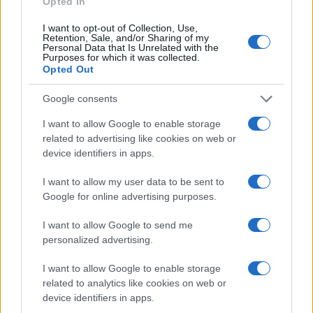
Opted In
I want to opt-out of Collection, Use,
Retention, Sale, and/or Sharing of my
Continua a leggere
Personal Data that Is Unrelated with the
Purposes for which it was collected.
Opted Out
OFFERTE&CONSIGLI
Google consents
I want to allow Google to enable storage
related to advertising like cookies on web or
device identifiers in apps.
I want to allow my user data to be sent to
Google for online advertising purposes.
I want to allow Google to send me
personalized advertising.
I want to allow Google to enable storage
Come abbinare le scarpe arancioni: consigli e
related to analytics like cookies on web or
ispirazioni per l’estate 2026
device identifiers in apps.
Beatrice Bonaventura · 7 Ago 2026