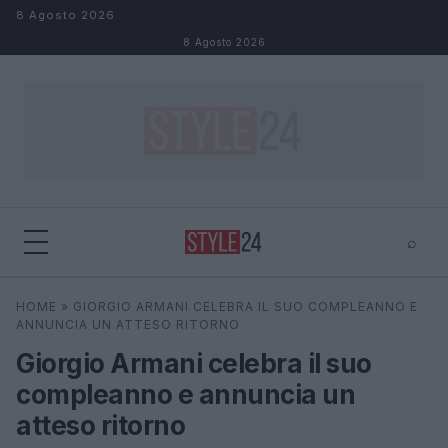
Salta al contenuto
8 Agosto 2026
8 Agosto 2026
⌕
×
⌕
HOME
»
GIORGIO ARMANI CELEBRA IL SUO COMPLEANNO E
Cerca
ANNUNCIA UN ATTESO RITORNO
Giorgio Armani celebra il suo
compleanno e annuncia un
atteso ritorno