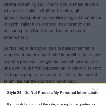
diretta streaming su Flima.tv, con la finale di Serie
A1 anche visibile su RaiSport. Inoltre, gli
appassionati potranno rivedere i migliori momenti e
le azioni salienti on demand, assicurando che
nessuno perda l’emozione di questo evento
straordinario.
Le final eight di Coppa Italia di basket femminile
rappresentano un’opportunità imperdibile per vivere
in prima persona il meglio del basket italiano. Con
una cornice di tifosi appassionati e atlete di talento,
Tortona si prepara a diventare il fulcro del basket
femminile per tre giorni indimenticabili.
“`
Style 24 -
Do Not Process My Personal Information
If you wish to opt-out of the sale, sharing to third parties, or