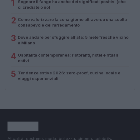
1
Sognare il fango ha anche dei significati positivi (che
ci crediate o no)
2
Come valorizzare la zona giorno attraverso una scelta
consapevole dell’arredamento
3
Dove andare per sfuggire all’afa: 5 mete fresche vicino
a Milano
4
Ospitalità contemporanea: ristoranti, hotel e rituali
estivi
5
Tendenze estive 2026: zero-proof, cucina locale e
viaggi esperienziali
Attualità, costume, moda, bellezza, cinema, celebrity,