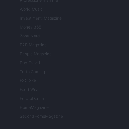
Professione mamma
World Music
Investimenti Magazine
Money 365
Zona Nerd
B2B Magazine
People Magazine
Day Travel
Tutto Gaming
ESG 365
Food Wiki
FuturoDonna
HomeMagazine
SecondHomeMagazine