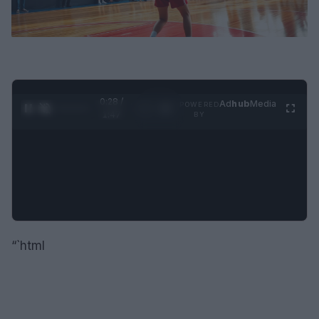
0:29 /
Ad
hub
Media
POWERED
1
/
4
1:47
BY
“`html