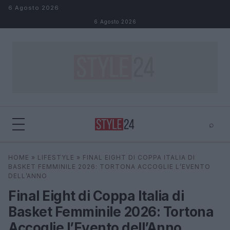
Salta al contenuto
6 Agosto 2026
6 Agosto 2026
⌕
×
⌕
HOME
»
LIFESTYLE
»
FINAL EIGHT DI COPPA ITALIA DI
Cerca
BASKET FEMMINILE 2026: TORTONA ACCOGLIE L’EVENTO
DELL’ANNO
Final Eight di Coppa Italia di
Basket Femminile 2026: Tortona
Accoglie l’Evento dell’Anno