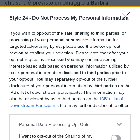
chiusura è previsto un omaggio a
Barbra
Streisand
con una Palma d’onore.
Style 24 -
Do Not Process My Personal Information
Cosa aspettarsi nei prossimi giorni
If you wish to opt-out of the sale, sharing to third parties, or
processing of your personal or sensitive information for
Nei giorni che seguono la Croisette rimane forte la
targeted advertising by us, please use the below opt-out
sensazione di un festival che vuole mediare: tra
section to confirm your selection. Please note that after your
autorialità e mercato, tra impegno politico e valore
opt-out request is processed you may continue seeing
interest-based ads based on personal information utilized by
estetico. Le discussioni su
IA
e etica dell’immagine,
us or personal information disclosed to third parties prior to
le scelte della giuria presieduta da
Park Chan-
your opt-out. You may separately opt-out of the further
wook
e le presenze internazionali continueranno a
disclosure of your personal information by third parties on the
IAB’s list of downstream participants. This information may
caratterizzare la rassegna fino alla serata
also be disclosed by us to third parties on the
IAB’s List of
conclusiva del 23 maggio 2026, quando la Palma
Downstream Participants
that may further disclose it to other
d’Oro assegnerà il nome che entrerà negli annali
third parties.
della manifestazione. Nel frattempo il tappeto rosso
Please note that this website/app uses one or more Google
Personal Data Processing Opt Outs
resta anche un luogo di stile: il
look
misurato di
services and may gather and store information including but
not limited to your visit or usage behaviour. You may click to
I want to opt-out of the Sharing of my
Chloé Zhao
è solo uno dei segnali della nuova