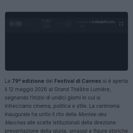
0:29 /
Ad
hub
Media
POWERED
1
/
4
2:02
BY
La
79ª edizione
del
Festival di Cannes
si è aperta
il 12 maggio 2026 al Grand Théâtre Lumière,
segnando l’inizio di undici giorni in cui si
intrecciano cinema, politica e stile. La cerimonia
inaugurale ha unito il rito della
Montée des
Marches
alle scelte istituzionali della direzione:
presentazione della giuria, omaggi a figure storiche