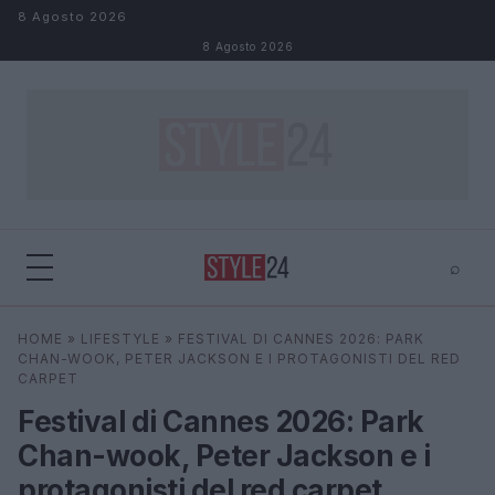
Salta al contenuto
8 Agosto 2026
8 Agosto 2026
⌕
×
⌕
HOME
»
LIFESTYLE
»
FESTIVAL DI CANNES 2026: PARK
Cerca
CHAN-WOOK, PETER JACKSON E I PROTAGONISTI DEL RED
CARPET
Festival di Cannes 2026: Park
Chan-wook, Peter Jackson e i
protagonisti del red carpet