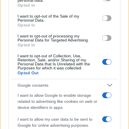
personal data.
grant or deny consent to Google and its third-party tags to
estetica che si afferma sulla Croisette.
Opted In
use your data for below specified purposes in below Google
consent section.
I want to opt-out of the Sale of my
Personal Data.
Opted In
AUTORE
Ilaria Mauri
I want to opt-out of processing my
Personal Data for Targeted Advertising.
Ilaria Mauri, bolognese, decise di seguire il
Opted In
giornalismo sportivo dopo una notte al
Dall'Ara durante una partita decisiva: oggi
I want to opt-out of Collection, Use,
Retention, Sale, and/or Sharing of my
coordina le pagine di competizioni e
Personal Data that Is Unrelated with the
commenti. In redazione predilige reportage
Purposes for which it was collected.
Opted Out
sul campo e conserva il biglietto di quella
partita come prova della svolta.
Google consents
I want to allow Google to enable storage
related to advertising like cookies on web or
device identifiers in apps.
I want to allow my user data to be sent to
Google for online advertising purposes.