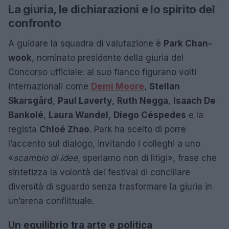
La giuria, le dichiarazioni e lo spirito del
confronto
A guidare la squadra di valutazione è
Park Chan-
wook
, nominato presidente della giuria del
Concorso ufficiale: al suo fianco figurano volti
internazionali come
Demi Moore
,
Stellan
Skarsgård
,
Paul Laverty
,
Ruth Negga
,
Isaach De
Bankolé
,
Laura Wandel
,
Diego Céspedes
e la
regista
Chloé Zhao
. Park ha scelto di porre
l’accento sul dialogo, invitando i colleghi a uno
«
scambio di idee
, speriamo non di litigi», frase che
sintetizza la volontà del festival di conciliare
diversità di sguardo senza trasformare la giuria in
un’arena conflittuale.
Un equilibrio tra arte e politica