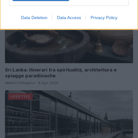
Data Deletion
Data Access
Privacy Policy
Sri Lanka: itinerari tra spiritualità, architettura e
spiagge paradisiache
Matteo Pellegrino · 8 Ago 2026
LIFESTYLE